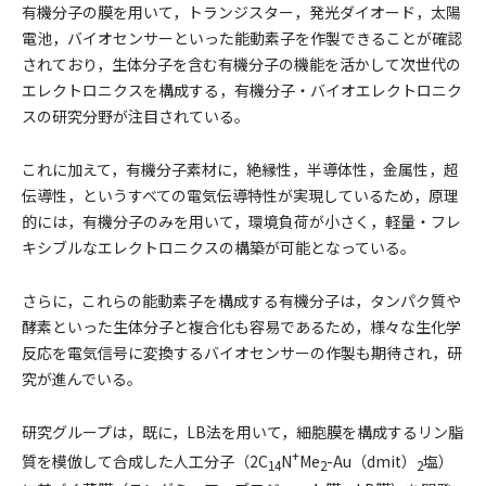
有機分子の膜を用いて，トランジスター，発光ダイオード，太陽
電池，バイオセンサーといった能動素子を作製できることが確認
されており，生体分子を含む有機分子の機能を活かして次世代の
エレクトロニクスを構成する，有機分子・バイオエレクトロニク
スの研究分野が注目されている。
これに加えて，有機分子素材に，絶縁性，半導体性，金属性，超
伝導性，というすべての電気伝導特性が実現しているため，原理
的には，有機分子のみを用いて，環境負荷が小さく，軽量・フレ
キシブルなエレクトロニクスの構築が可能となっている。
さらに，これらの能動素子を構成する有機分子は，タンパク質や
酵素といった生体分子と複合化も容易であるため，様々な生化学
反応を電気信号に変換するバイオセンサーの作製も期待され，研
究が進んでいる。
研究グループは，既に，LB法を用いて，細胞膜を構成するリン脂
+
質を模倣して合成した人工分子（2C
N
Me
-Au（dmit）
塩）
14
2
2