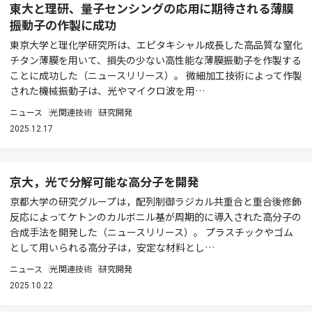
東大と理研、量子センシングの応用に期待される薄膜
振動子の作製に成功
東京大学と理化学研究所は、エピタキシャル成長した高品質な窒化
チタン薄膜を用いて、損失の少ない高性能な薄膜振動子を作製する
ことに成功した（ニュースリリース）。 微細加工技術によって作製
された機械振動子は、光やマイクロ波を用…
ニュース
光関連技術
研究開発
2025.12.17
京大，光で分解可能な高分子を開発
京都大学の研究グループは，配列制御ラジカル共重合と重合後修飾
反応によってケトンのカルボニル基が周期的に導入された高分子の
合成手法を開発した（ニュースリリース）。 プラスチックやゴム
として用いられる高分子は，安定な材料とし…
ニュース
光関連技術
研究開発
2025.10.22