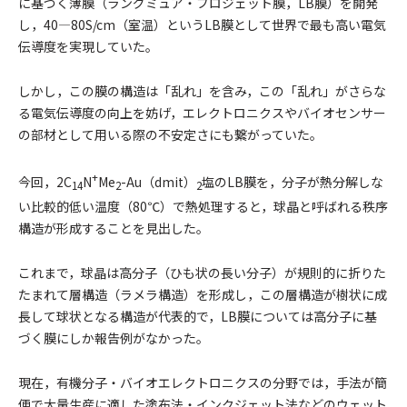
に基づく薄膜（ラングミュア・ブロジェット膜，LB膜）を開発
し，40―80S/cm（室温）というLB膜として世界で最も高い電気
伝導度を実現していた。
しかし，この膜の構造は「乱れ」を含み，この「乱れ」がさらな
る電気伝導度の向上を妨げ，エレクトロニクスやバイオセンサー
の部材として用いる際の不安定さにも繋がっていた。
+
今回，2C
N
Me
-Au（dmit）
塩のLB膜を，分子が熱分解しな
14
2
2
い比較的低い温度（80℃）で熱処理すると，球晶と呼ばれる秩序
構造が形成することを見出した。
これまで，球晶は高分子（ひも状の長い分子）が規則的に折りた
たまれて層構造（ラメラ構造）を形成し，この層構造が樹状に成
長して球状となる構造が代表的で，LB膜については高分子に基
づく膜にしか報告例がなかった。
現在，有機分子・バイオエレクトロニクスの分野では，手法が簡
便で大量生産に適した塗布法・インクジェット法などのウェット