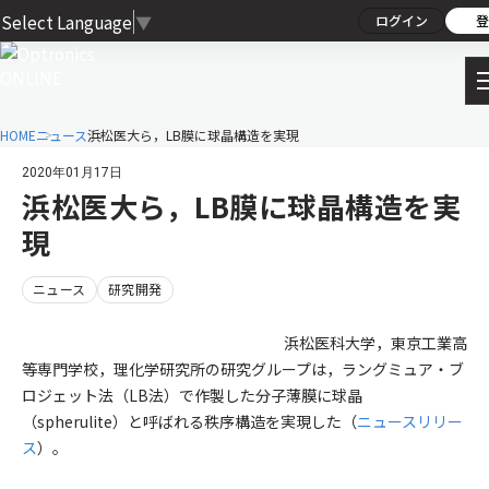
Select Language
▼
ログイン
登
HOME
ニュース
浜松医大ら，LB膜に球晶構造を実現
2020年01月17日
浜松医大ら，LB膜に球晶構造を実
現
ニュース
研究開発
浜松医科大学，東京工業高
等専門学校，理化学研究所の研究グループは，ラングミュア・ブ
ロジェット法（LB法）で作製した分子薄膜に球晶
（spherulite）と呼ばれる秩序構造を実現した（
ニュースリリー
ス
）。