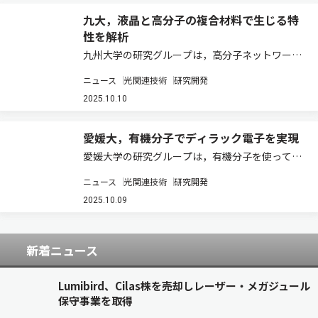
九大，液晶と高分子の複合材料で生じる特
性を解析
九州大学の研究グループは，高分子ネットワーク
液晶に電圧を加えて流れを起こす実験を行ない，
ニュース
光関連技術
研究開発
液晶が高分子の細かい網目構造に閉じ込められる
と，電圧をかけたときに現れる流れの模様がゆが
2025.10.10
み，動きが遅くなる，さらに電流が流れにくく
な…
愛媛大，有機分子でディラック電子を実現
愛媛大学の研究グループは，有機分子を使って，
通常の物質中には存在しない電子を実現すること
ニュース
光関連技術
研究開発
に成功した（ニュースリリース）。 具体的には、
質量が通常の電子の1割程度に見えるほど素早く
2025.10.09
物質中を動き回る電子で，光にも似た振舞を示…
新着ニュース
Lumibird、Cilas株を売却しレーザー・メガジュール
保守事業を取得