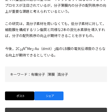
プロセスが注目されているが，分子薄膜内の分子の配列秩序の向
上が重要な課題と考えられているという。
この研究は，高分子素材を用いなくても，低分子素材に対して，
細胞膜を構成するリン脂質と同様な2本の炭化水素鎖を導入すれ
ば，分子の配列秩序の向上が期待できることを示すもの。
+
今後，2C
N
Me
-Au（dmit）
塩のLB膜の電気伝導度のさらな
14
2
2
る向上が期待できるとしている。
キーワード：
有機分子
薄膜
高分子
ポスト
シェア