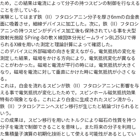
ため，この結果は電流によって分子の持つスピンの制御を行なえる
ことを示している。
実験としてはまず鉄（II）フタロシアニン分子を厚さ6nmの白金表
面に吸着させ，細線デバイスに加工した。次に，鉄（II）フタロシ
アニンの持つスピンがデバイス加工後も保持されている事を大型
放射光施設 SPring-8の軟Ｘ線固体分光ビームラインBL25SUで得
られるX線を用いた測定と理論計算によって確認した。
このデバイスに外部磁場の向きを変えながら，電気抵抗の変化を
測定した結果，磁場をかける方向により，電気抵抗変化が異なる
ことがわかった。磁場と電流が平行の時には，電気抵抗が大きく
なり，磁場を電流に対して垂直にかけた時に電気抵抗が小さくな
る。
これは，白金を流れるスピンが鉄（II）フタロシアニンに影響を与
える事で電気抵抗が変化したためで，スピンホール磁気抵抗効果
特有の現象となる。これにより白金に生成されたスピン流から，
鉄（II）フタロシアニンへスピン移行が生じたと結論づけられると
いう。
この成果は，スピン移行を用いたトルクにより磁石の性質を持つ
分子を電流で制御できることを意味し，また将来の分子を利用し
た集積量子演算の初期化技術として使える可能性があるとしてい