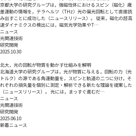
京都大学の研究グループは，強磁性体におけるスピン（磁化）歳
差運動の情報を，テラヘルツ（THz）光の偏光回転として直接読
み出すことに成功した（ニュースリリース）。 従来，磁化の超高
速ダイナミクスの検出には，磁気光学効果やT…
ニュース
光関連技術
研究開発
2025.10.30
北大，光の回転が物質を動かす仕組みを解明
北海道大学の研究グループは，光が物質に与える，回転の力（光
トルク）の源である角運動量を，スピンと軌道の二つに分け，そ
れぞれの損失量を個別に測定・解析できる新たな理論を提案した
（ニュースリリース）。 光には，まっすぐ進むだ…
ニュース
光関連技術
研究開発
2025.06.10
新着ニュース