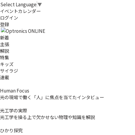
Select Language
▼
イベントカレンダー
ログイン
登録
新着
主張
解説
特集
キッズ
サイラジ
連載
Human Focus
光の現場で働く「人」に焦点を当てたインタビュー
光工学の実際
光工学を操る上で欠かせない物理や知識を解説
ひかり探究