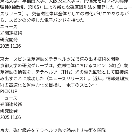
東北大学、早稲田大学、大阪公立大学は、円偏光を用いた共鳴非
弾性X線散乱（RIXS）による新たな磁区識別法を開発した（ニュー
スリリース）。 交替磁性体は全体としての磁化がゼロでありなが
ら、スピンの分極した電子バンドを持つた…
ニュース
光関連技術
研究開発
2025.11.26
京大，スピン歳差運動をテラヘルツ光で読み出す技術を開発
京都大学の研究グループは，強磁性体におけるスピン（磁化）歳
差運動の情報を，テラヘルツ（THz）光の偏光回転として直接読
み出すことに成功した（ニュースリリース）。 近年，情報処理技
術の高速化と省電力化を目指し，電子のスピン…
PICK UP
ニュース
光関連技術
研究開発
2025.11.06
京大，磁化歳差をテラヘルツ光で読み出す技術を開発