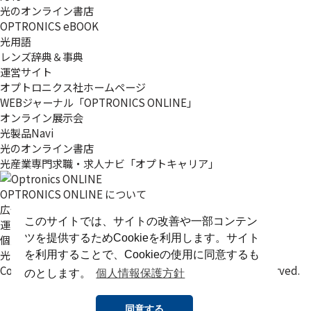
光のオンライン書店
OPTRONICS eBOOK
光用語
レンズ辞典＆事典
運営サイト
オプトロニクス社ホームページ
WEBジャーナル「OPTRONICS ONLINE」
オンライン展示会
光製品Navi
光のオンライン書店
光産業専門求職・求人ナビ「オプトキャリア」
OPTRONICS ONLINE について
広告掲載について
このサイトでは、サイトの改善や一部コンテン
運営会社
ツを提供するためCookieを利用します。サイト
個人情報
光関連リンク集
を利用することで、Cookieの使用に同意するも
Copyright (C) 2025 The Optronics Co., Ltd. All rights reserved.
のとします。
個人情報保護方針
同意する