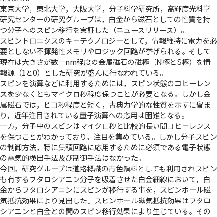
東京大学，東北大学，大阪大学，分子科学研究所，高輝度光科学
研究センターの研究グループは，白金から磁石としての性質を持
つ分子へのスピン移行を実証した（
ニュースリリース
）。
スピントロニクスのキーテクノロジーとして，情報維持に電力を必
要としない不揮発性メモリやロジック回路が挙げられる。そして
現在は大きさが数十nm程度の金属磁石の磁極（N極とS極）を情
報源（1と0）とした研究が盛んに行なわれている。
スピンを演算などに利用するためには，スピン状態のコヒーレン
スを少なくともマイクロ秒程度保つことが必要となる。しかし金
属磁石では，ピコ秒程度と短く，古典力学的な性質を示すに留ま
り，近年注目されている量子演算への応用は困難となる。
一方，分子中のスピンはマイクロ秒と比較的長い間コヒーレンス
を保つことがわかっており，注目を集めている。しかし分子スピン
の制御方法，特に集積回路に応用するために必須である電子状態
の電気的検出手法及び制御手法はなかった。
今回，研究グループは道路標識の青色顔料としても利用されスピン
も有するフタロシアニン分子を吸着させた白金細線において，白
金からフタロシアニンにスピンが移行する事を，スピンホール磁
気抵抗効果により見出した。スピンホール磁気抵抗効果はフタロ
シアニンと白金との間のスピン移行効果により生じている。その