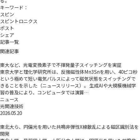
る。
キーワード：
スピン
スピントロニクス
ポスト
シェア
記事一覧
関連記事
東大など、光電変換素子で不揮発量子スイッチングを実証
東京大学と理化学研究所は、反強磁性体Mn3Snを用い、40ピコ秒
という極めて短い電気パルスによって磁気状態をスイッチングで
きることを示した（ニュースリリース）。 生成AIや大規模機械学
習の普及により、コンピュータでは演算…
ニュース
光関連技術
2026.05.20
東北大ら、円偏光を用いた共鳴非弾性X線散乱による磁区識別法を
開発