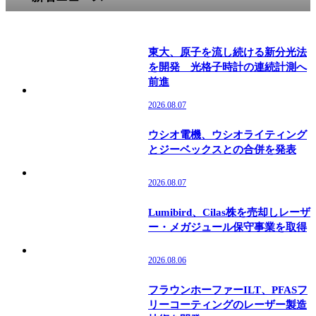
クを構築し、社…
東大、原子を流し続ける新分光法
を開発 光格子時計の連続計測へ
前進
2026.08.07
ウシオ電機、ウシオライティング
とジーベックスとの合併を発表
2026.08.07
Lumibird、Cilas株を売却しレーザ
ー・メガジュール保守事業を取得
2026.08.06
フラウンホーファーILT、PFASフ
リーコーティングのレーザー製造