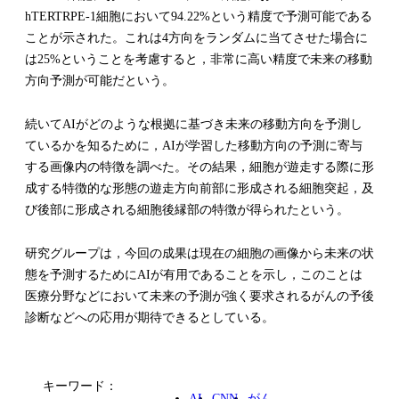
hTERTRPE-1細胞において94.22%という精度で予測可能である
ことが示された。これは4方向をランダムに当てさせた場合に
は25%ということを考慮すると，非常に高い精度で未来の移動
方向予測が可能だという。
続いてAIがどのような根拠に基づき未来の移動方向を予測し
ているかを知るために，AIが学習した移動方向の予測に寄与
する画像内の特徴を調べた。その結果，細胞が遊走する際に形
成する特徴的な形態の遊走方向前部に形成される細胞突起，及
び後部に形成される細胞後縁部の特徴が得られたという。
研究グループは，今回の成果は現在の細胞の画像から未来の状
態を予測するためにAIが有用であることを示し，このことは
医療分野などにおいて未来の予測が強く要求されるがんの予後
診断などへの応用が期待できるとしている。
キーワード：
AI
CNN
がん