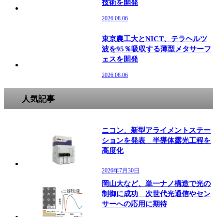
技術を開発
2026.08.06
東京農工大とNICT、テラヘルツ
波を95％吸収する薄型メタサーフ
ェスを開発
2026.08.06
人気記事
ニコン、新型アライメントステー
ションを発表 半導体露光工程を
高度化
2026年7月30日
岡山大など、単一ナノ構造で光の
制御に成功 次世代光通信やセン
サーへの応用に期待