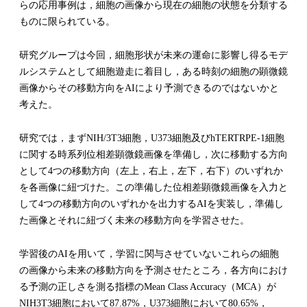
らの応用事例は，細胞の画像から現在の細胞の状態を分類する
ものに限られている。
研究グループは今回，細胞形状が未来の運命に影響し得るモデ
ルシステムとして細胞遊走に着目し，ある時刻の細胞の顕微鏡
画像からその移動方向をAIにより予測できるのではないかと
考えた。
研究では，まずNIH/3T3細胞，U373細胞及びhTERTRPE-1細胞
に関する時系列位相差顕微鏡画像を準備し，次に移動する方向
として4つの移動方向（左上，右上，左下，右下）のいずれか
を各画像に紐づけた。この準備した位相差顕微鏡画像を入力と
して4つの移動方向のいずれかを出力するAIを実装し，準備し
た画像とそれに紐づく未来の移動方向を学習させた。
学習後のAIを用いて，学習に関与させていないこれらの細胞
の画像から未来の移動方向を予測させたところ，各方向におけ
る予測の正しさを測る指標のMean Class Accuracy（MCA）が
NIH3T3細胞において87.87%，U373細胞において80.65%，