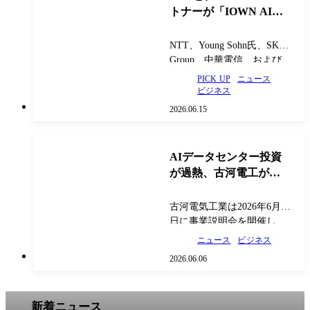
トナーが「IOWN AI
Fund」を設立、次世代
AI産業の基盤形成へ
NTT、Young Sohn氏、SK
Group、中華電信、および
日本政策投資銀行は、AI時
PICK UP
ニュース
代の先端技術への投資を通
ビジネス
じてIOWNエコシステムの
2026.06.15
構築と新たな事業創出を目
指す投資ファンド「IOWN
AI Fund」を組成した…
AIデータセンター投資
が過熱、古河電工が光
ファイバー関連事業を
強化
古河電気工業は2026年6月5
日に事業説明会を開催し、
光ソリューション領域の今
ニュース
ビジネス
後の事業方針を発表した。
2026.06.06
光ソリューション領域長の
浅尾真史氏は、2030年に向
け「革新的な光ソリューシ
新着ニュース
ョンでAI時代のネットワー