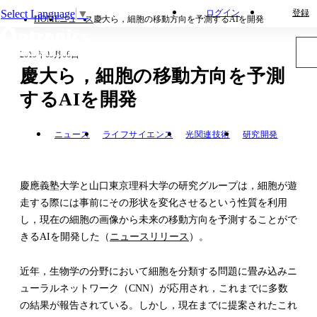
Select Language
▼
ログイン
登録
HOME
ニュース
慶大ら，細胞の移動方向を予測するAIを開発
2019年09月06日
慶大ら，細胞の移動方向を予測
するAIを開発
ニュース
ライフサイエンス
光関連技術
研究開発
慶應義塾大学と山口東京理科大学の研究グループは，細胞が遊
走する際には事前にその形状を変化させるという性質を利用
し，現在の細胞の画像から未来の移動方向を予測することがで
きるAIを開発した（
ニュースリリース
）。
近年，生物学の分野において細胞を分類する問題に畳み込みニ
ューラルネットワーク（CNN）が応用され，これまでに多数
の結果が報告されている。しかし，現在までに提案されたこれ