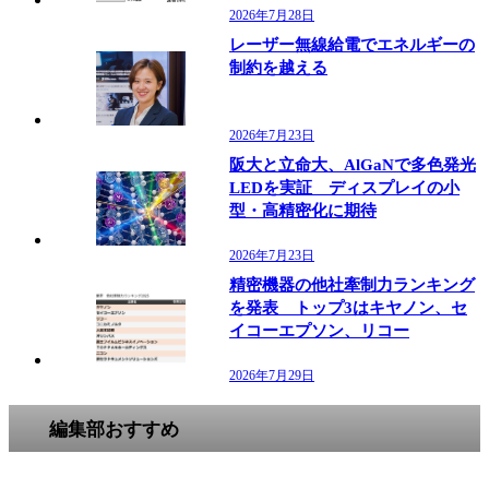
2026年7月28日
レーザー無線給電でエネルギーの
制約を越える
2026年7月23日
阪大と立命大、AlGaNで多色発光
LEDを実証 ディスプレイの小
型・高精密化に期待
2026年7月23日
精密機器の他社牽制力ランキング
を発表 トップ3はキヤノン、セ
イコーエプソン、リコー
2026年7月29日
編集部おすすめ