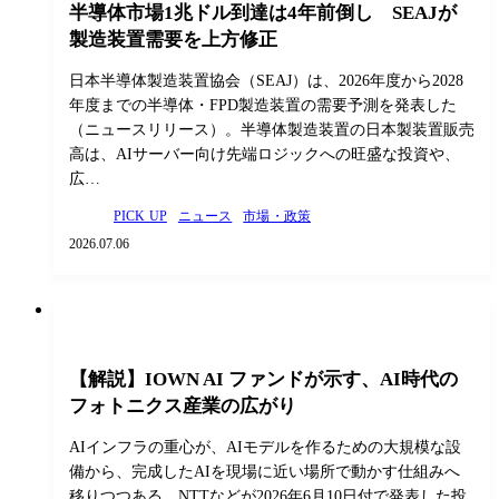
半導体市場1兆ドル到達は4年前倒し SEAJが
製造装置需要を上方修正
日本半導体製造装置協会（SEAJ）は、2026年度から2028
年度までの半導体・FPD製造装置の需要予測を発表した
（ニュースリリース）。半導体製造装置の日本製装置販売
高は、AIサーバー向け先端ロジックへの旺盛な投資や、
広…
PICK UP
ニュース
市場・政策
2026.07.06
【解説】IOWN AI ファンドが示す、AI時代の
フォトニクス産業の広がり
AIインフラの重心が、AIモデルを作るための大規模な設
備から、完成したAIを現場に近い場所で動かす仕組みへ
移りつつある。NTTなどが2026年6月10日付で発表した投