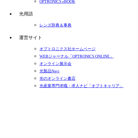
OPTRONICS eBOOK
光用語
レンズ辞典＆事典
運営サイト
オプトロニクス社ホームページ
WEBジャーナル「OPTRONICS ONLINE」
オンライン展示会
光製品Navi
光のオンライン書店
光産業専門求職・求人ナビ「オプトキャリア」