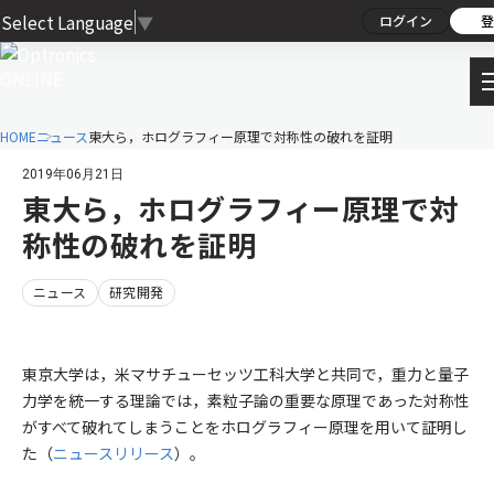
Select Language
▼
ログイン
登
HOME
ニュース
東大ら，ホログラフィー原理で対称性の破れを証明
2019年06月21日
東大ら，ホログラフィー原理で対
称性の破れを証明
ニュース
研究開発
東京大学は，米マサチューセッツ工科大学と共同で，重力と量子
力学を統一する理論では，素粒子論の重要な原理であった対称性
がすべて破れてしまうことをホログラフィー原理を用いて証明し
た（
ニュースリリース
）。