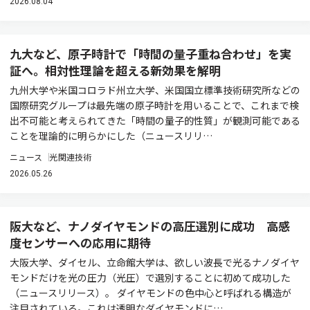
2026.08.04
九大など、原子時計で「時間の量子重ね合わせ」を実
証へ。相対性理論を超える新効果を解明
九州大学や米国コロラド州立大学、米国国立標準技術研究所などの
国際研究グループは最先端の原子時計を用いることで、これまで検
出不可能と考えられてきた「時間の量子的性質」が観測可能である
ことを理論的に明らかにした（ニュースリリ…
ニュース
光関連技術
2026.05.26
阪大など、ナノダイヤモンドの高圧選別に成功 高感
度センサーへの応用に期待
大阪大学、ダイセル、立命館大学は、欲しい波長で光るナノダイヤ
モンドだけを光の圧力（光圧）で選別することに初めて成功した
（ニュースリリース）。 ダイヤモンドの色中心と呼ばれる構造が
注目されている。これは透明なダイヤモンドに…