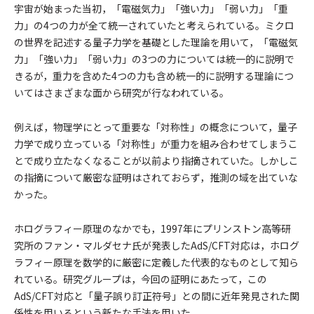
宇宙が始まった当初，「電磁気力」「強い力」「弱い力」「重
力」の4つの力が全て統一されていたと考えられている。ミクロ
の世界を記述する量子力学を基礎とした理論を用いて，「電磁気
力」「強い力」「弱い力」の3つの力については統一的に説明で
きるが，重力を含めた4つの力も含め統一的に説明する理論につ
いてはさまざまな面から研究が行なわれている。
例えば，物理学にとって重要な「対称性」の概念について，量子
力学で成り立っている「対称性」が重力を組み合わせてしまうこ
とで成り立たなくなることが以前より指摘されていた。しかしこ
の指摘について厳密な証明はされておらず，推測の域を出ていな
かった。
ホログラフィー原理のなかでも，1997年にプリンストン高等研
究所のファン・マルダセナ氏が発表したAdS/CFT対応は，ホログ
ラフィー原理を数学的に厳密に定義した代表的なものとして知ら
れている。研究グループは，今回の証明にあたって，この
AdS/CFT対応と「量子誤り訂正符号」との間に近年発見された関
係性を用いるという新たな手法を用いた。