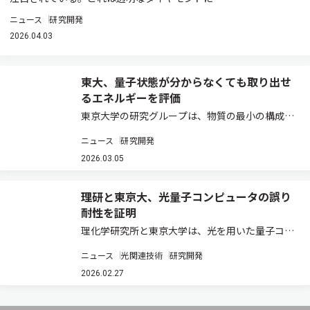
ニュース
研究開発
2026.04.03
東大、量子状態が分からなくても取り出せ
るエネルギーを評価
東京大学の研究グループは、物質の最小の構成要
素である量子に対して成り立つ熱力学の枠組み
ニュース
研究開発
で、与えられた量子状態の詳細に一切依存せず、
最適な仕事の取り出し性能を達成する単一の熱力
2026.03.05
学的な操作が存在することを証明した（ニュース
リ…
理研と東京大、光量子コンピュータの誤り
耐性を証明
理化学研究所と東京大学は、光を用いた量子コン
ピューターで「誤りに強い計算」が可能であるこ
ニュース
光関連技術
研究開発
とを示した（ニュースリリース）。 量子コンピュ
ーターを実現するためのハードウェアとして、さ
2026.02.27
まざまな物理系が候補に挙がっているが、光は…