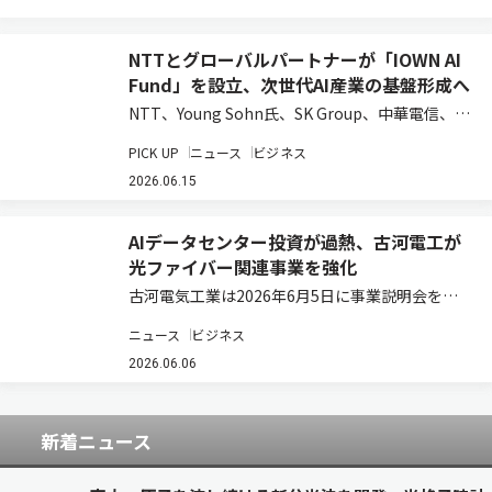
NTTとグローバルパートナーが「IOWN AI
Fund」を設立、次世代AI産業の基盤形成へ
NTT、Young Sohn氏、SK Group、中華電信、お
よび日本政策投資銀行は、AI時代の先端技術への
PICK UP
ニュース
ビジネス
投資を通じてIOWNエコシステムの構築と新たな
事業創出を目指す投資ファンド「IOWN AI
2026.06.15
Fund」を組成した…
AIデータセンター投資が過熱、古河電工が
光ファイバー関連事業を強化
古河電気工業は2026年6月5日に事業説明会を開
催し、光ソリューション領域の今後の事業方針を
ニュース
ビジネス
発表した。 光ソリューション領域長の浅尾真史氏
は、2030年に向け「革新的な光ソリューション
2026.06.06
でAI時代のネットワークを構築し、社…
新着ニュース