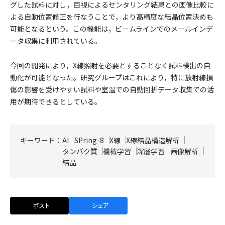
グした試料に対し，目視によるセンタリング結果との画像比較に
よる自動位置修正を行なうことで，より高精度な結晶位置決めも
可能となるという。この機能は，ビームラインでのメールインデ
ータ収集に利用されている。
今回の開発により，X線照射を必要とすることなく試料検出の自
動化が可能となった。研究グループはこれにより，特に放射線損
傷の影響を受けやすい試料や室温での自動回折データ収集での活
用が期待できるとしている。
キーワード：
AI
SPring-8
X線
X線結晶構造解析
タンパク質
機械学習
深層学習
画像解析
結晶
ポスト
シェア