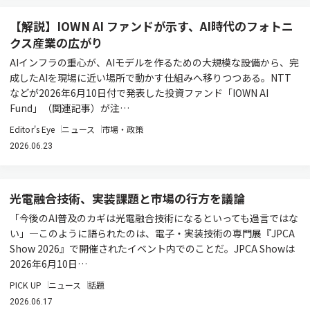
【解説】IOWN AI ファンドが示す、AI時代のフォトニ
クス産業の広がり
AIインフラの重心が、AIモデルを作るための大規模な設備から、完
成したAIを現場に近い場所で動かす仕組みへ移りつつある。NTT
などが2026年6月10日付で発表した投資ファンド「IOWN AI
Fund」（関連記事）が注…
Editor's Eye
ニュース
市場・政策
2026.06.23
光電融合技術、実装課題と市場の行方を議論
「今後のAI普及のカギは光電融合技術になるといっても過言ではな
い」―このように語られたのは、電子・実装技術の専門展『JPCA
Show 2026』で開催されたイベント内でのことだ。JPCA Showは
2026年6月10日…
PICK UP
ニュース
話題
2026.06.17