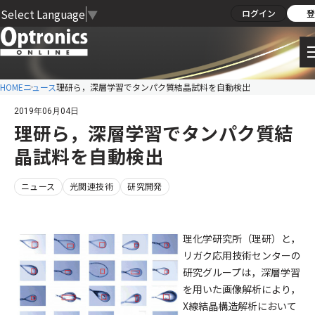
Select Language
▼
ログイン
登
HOME
ニュース
理研ら，深層学習でタンパク質結晶試料を自動検出
2019年06月04日
理研ら，深層学習でタンパク質結
晶試料を自動検出
ニュース
光関連技術
研究開発
理化学研究所（理研）と，
リガク応用技術センターの
研究グループは，深層学習
を用いた画像解析により，
X線結晶構造解析において