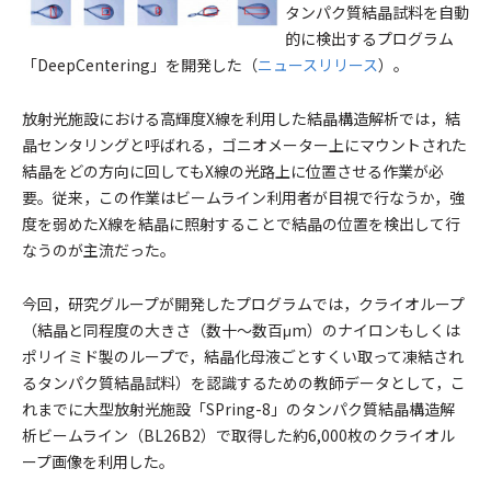
タンパク質結晶試料を自動
的に検出するプログラム
「DeepCentering」を開発した（
ニュースリリース
）。
放射光施設における高輝度X線を利用した結晶構造解析では，結
晶センタリングと呼ばれる，ゴニオメーター上にマウントされた
結晶をどの方向に回してもX線の光路上に位置させる作業が必
要。従来，この作業はビームライン利用者が目視で行なうか，強
度を弱めたX線を結晶に照射することで結晶の位置を検出して行
なうのが主流だった。
今回，研究グループが開発したプログラムでは，クライオループ
（結晶と同程度の大きさ（数十～数百μm）のナイロンもしくは
ポリイミド製のループで，結晶化母液ごとすくい取って凍結され
るタンパク質結晶試料）を認識するための教師データとして，こ
れまでに大型放射光施設「SPring-8」のタンパク質結晶構造解
析ビームライン（BL26B2）で取得した約6,000枚のクライオル
ープ画像を利用した。