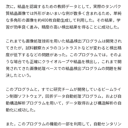
次に，結晶を認識するための教師データとして，実際のタンパク
質結晶画像では外形があいまいな例が数多く含まれるため，単純
な多角形の画像を約400枚自動生成して利用した。その結果，学
習が効率良く進み，精度の高い検出結果を得ることに成功した。
これまでも画像処理技術を用いた結晶検出プログラムは開発され
てきたが，試料観察カメラのコントラストなどが変わると検出精
度が低下するなどの問題があった。このプログラムでは，そのよ
うな場合でも正確にクライオループや結晶を検出し，これまで開
発されてきた画像処理ベースでの結晶検出プログラムの問題を解
決したという。
このプログラムと，すでに研究チームが開発しているビームライ
ン制御ソフトウェア，回折データ自動処理プログラム，および自
動構造解析プログラムを用いて，データ取得および構造解析の自
動化に成功した。
また，このプログラムの機能の一部を利用して，自動センタリン