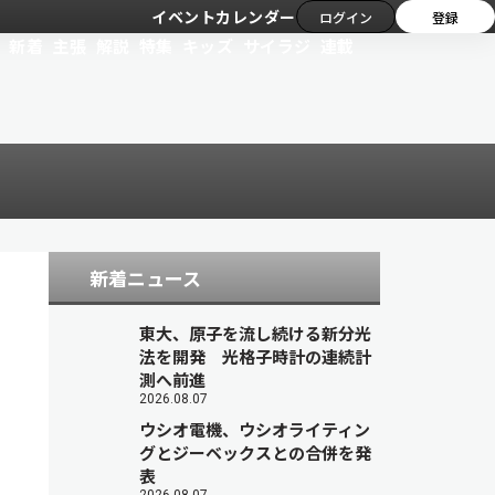
イベントカレンダー
ログイン
登録
新着
主張
解説
特集
キッズ
サイラジ
連載
新着ニュース
東大、原子を流し続ける新分光
法を開発 光格子時計の連続計
測へ前進
2026.08.07
ウシオ電機、ウシオライティン
グとジーベックスとの合併を発
表