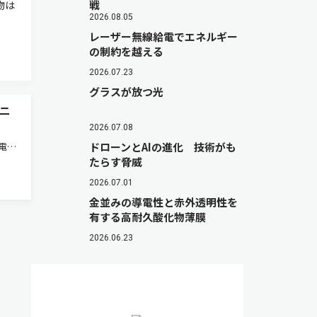
戦
物は
2026.08.05
レーザー無線給電でエネルギー
の制約を越える
2026.07.23
グラスが放つ光
ニ
2026.07.08
電性
ドローンとAIの進化 技術がも
たらす脅威
た
ンは，
2026.07.01
，⾦
金並みの導電性と赤外透明性を
有する高耐久酸化物薄膜
2026.06.23