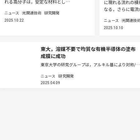
れる高分子は，安定な材料とし…
に現れる流れの模
なる，さらに電流
ニュース
光関連技術
研究開発
ニュース
光関連技
2025.10.22
2025.10.10
東大，溶媒不要で均質な有機半導体の塗布
成膜に成功
東京大学の研究グループは，アルキル基により対称/非
対称に置換した2種の有機半導体分子の混合体を加熱
ニュース
研究開発
し溶融すると，冷却の過程で液晶相を介して，2種の分
2025.04.09
子がペアを形成する高秩序化が促されることを見出
し，溶媒を用いることなく有…