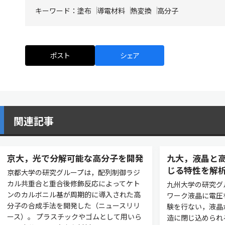
キーワード：
塗布
導電材料
熱変換
高分子
ポスト
シェア
関連記事
京大，光で分解可能な高分子を開発
九大，液晶と
じる特性を解
京都大学の研究グループは，配列制御ラジ
カル共重合と重合後修飾反応によってケト
九州大学の研究グ
ンのカルボニル基が周期的に導入された高
ワーク液晶に電圧
分子の合成手法を開発した（ニュースリリ
験を行ない，液晶
ース）。 プラスチックやゴムとして用いら
造に閉じ込められ