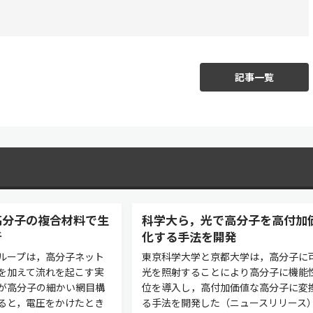
記事一覧
高分子の複合材料で生
科学大ら，光で高分子を高付加
析
化する手法を開発
ループは，高分子ネット
東京科学大学と京都大学は，高分子に
を加えて流れを起こす実
光を照射することにより高分子に機能
が高分子の細かい網目構
位を導入し，高付加価値な高分子に変
ると，電圧をかけたとき
る手法を開発した（ニュースリリース