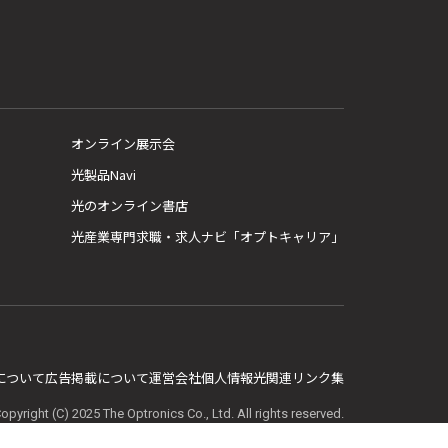
オンライン展示会
光製品Navi
光のオンライン書店
光産業専門求職・求人ナビ「オプトキャリア」
E について
広告掲載について
運営会社
個人情報
光関連リンク集
opyright (C) 2025 The Optronics Co., Ltd. All rights reserved.