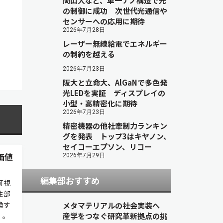
岡山大など、単一ナノ構造で光
の制御に成功 次世代光通信や
センサーへの応用に期待
2026年7月28日
レーザー無線給電でエネルギー
の制約を越える
2026年7月23日
阪大と立命大、AlGaNで多色発
光LEDを実証 ディスプレイの
小型・高精密化に期待
2026年7月23日
精密機器の他社牽制力ランキン
グを発表 トップ3はキヤノン、
セイコーエプソン、リコー
価値
2026年7月29日
編集部おすすめ
可視
性部
換す
メタマテリアルの社会実装へ
）。
産学をつなぐ研究革新拠点の挑