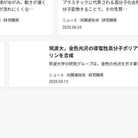
様がゆがみ，動きが遅く
プラスチックに代表される高分子化合
が流れにくくな…
分子変換することで，その性質…
術
研究開発
ニュース
光関連技術
研究開発
2025.06.03
筑波大，金色光沢の導電性高分子ポリア
リンを合成
筑波大学の研究グループは，金色の光沢を示す導
高分子ポリアニリンの合成に世界で初めて成功し
ニュース
光関連技術
研究開発
（ニュースリリース）。 高分子のポリアセチレ
2025.03.13
飴⾊の⾦属光沢を⽰すポリアセチレンフィルムや
属に匹敵する導電性を有するポ…