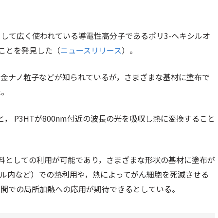
して広く使われている導電性高分子であるポリ3-ヘキシルオ
つことを発見した（
ニュースリリース
）。
や金ナノ粒子などが知られているが，さまざまな基材に塗布で
た。
， P3HTが800nm付近の波長の光を吸収し熱に変換すること
。
塗料としての利用が可能であり，さまざまな形状の基材に塗布が
ル内など）での熱利用や，熱によってがん細胞を死滅させる
空間での局所加熱への応用が期待できるとしている。