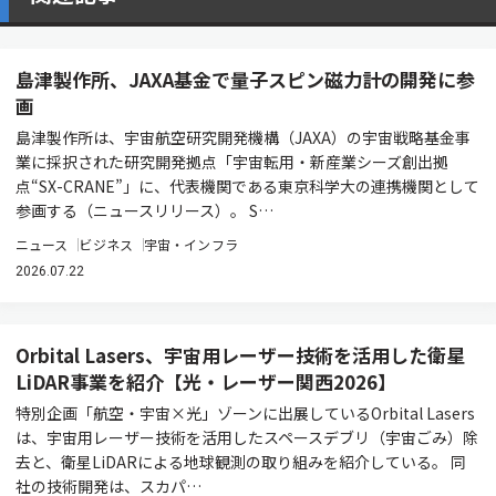
島津製作所、JAXA基金で量子スピン磁力計の開発に参
画
島津製作所は、宇宙航空研究開発機構（JAXA）の宇宙戦略基金事
業に採択された研究開発拠点「宇宙転用・新産業シーズ創出拠
点“SX-CRANE”」に、代表機関である東京科学大の連携機関として
参画する（ニュースリリース）。 S…
ニュース
ビジネス
宇宙・インフラ
2026.07.22
Orbital Lasers、宇宙用レーザー技術を活用した衛星
LiDAR事業を紹介【光・レーザー関西2026】
特別企画「航空・宇宙×光」ゾーンに出展しているOrbital Lasers
は、宇宙用レーザー技術を活用したスペースデブリ（宇宙ごみ）除
去と、衛星LiDARによる地球観測の取り組みを紹介している。 同
社の技術開発は、スカパ…