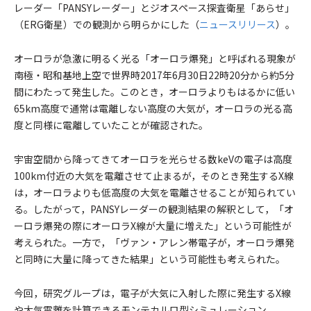
レーダー「PANSYレーダー」とジオスペース探査衛星「あらせ」
（ERG衛星）での観測から明らかにした（
ニュースリリース
）。
オーロラが急激に明るく光る「オーロラ爆発」と呼ばれる現象が
南極・昭和基地上空で世界時2017年6月30日22時20分から約5分
間にわたって発生した。このとき，オーロラよりもはるかに低い
65km高度で通常は電離しない高度の大気が，オーロラの光る高
度と同様に電離していたことが確認された。
宇宙空間から降ってきてオーロラを光らせる数keVの電子は高度
100km付近の大気を電離させて止まるが，そのとき発生するX線
は，オーロラよりも低高度の大気を電離させることが知られてい
る。したがって，PANSYレーダーの観測結果の解釈として，「オ
ーロラ爆発の際にオーロラX線が大量に増えた」という可能性が
考えられた。一方で，「ヴァン・アレン帯電子が，オーロラ爆発
と同時に大量に降ってきた結果」という可能性も考えられた。
今回，研究グループは，電子が大気に入射した際に発生するX線
や大気電離を計算できるモンテカルロ型シミュレーション