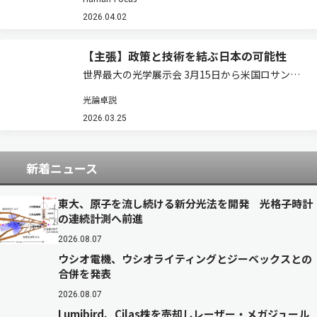
伸びないという壁があった。フォトニック結晶レ
ーザーはその常識を塗り替えつつある。その研究
2026.04.02
の先駆者である京都大学高等研究院・特別教授
の…
【主張】政策と技術を結ぶ日本の可能性
世界最大の光学展示会 3月15日から米国ロサンゼ
ルスでOFC（Optical Fiber Communication
光論卓説
Conference and Exhibition）が開幕する。通信
バブル崩壊後、存在感を失っていた同…
2026.03.25
新着ニュース
東大、原子を流し続ける新分光法を開発 光格子時計
の連続計測へ前進
2026.08.07
ウシオ電機、ウシオライティングとジーベックスとの
合併を発表
2026.08.07
Lumibird、Cilas株を売却しレーザー・メガジュール