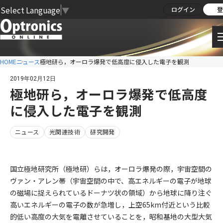
Select Language
▼
ログイン
登
HOME
ニュース
極地研ら，オーロラ爆発で低高度に侵入した電子を観測
2019年02月12日
極地研ら，オーロラ爆発で低高度
に侵入した電子を観測
ニュース
光関連技術
研究開発
国立極地研究所（極地研）らは，オーロラ爆発の際，宇宙空間の
ヴァン・アレン帯（宇宙空間の中で、高エネルギーの電子が地球
の磁場に捉えられているドーナツ状の領域）から地球に降り注ぐ
高いエネルギーの電子の数が急増し，上空65km付近という比較
的低い高度の大気を電離させていることを，昭和基地の大型大気