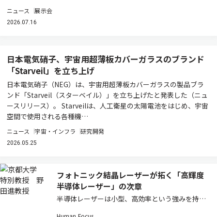
ニュース
展示会
2026.07.16
日本電気硝子、宇宙用超薄板カバーガラスのブランド
「Starveil」を立ち上げ
日本電気硝子（NEG）は、宇宙用超薄板カバーガラスの製品ブラ
ンド「Starveil（スターベイル）」を立ち上げたと発表した（ニュ
ースリリース）。 Starveilは、人工衛星の太陽電池をはじめ、宇宙
空間で使用される各種機…
ニュース
宇宙・インフラ
研究開発
2026.05.25
フォトニック結晶レーザーが拓く「高輝度
半導体レーザー」の次章
半導体レーザーは小型、高効率という強みを持つ
一方で、高出力化するとビームが乱れ「輝度」が
Human Focus