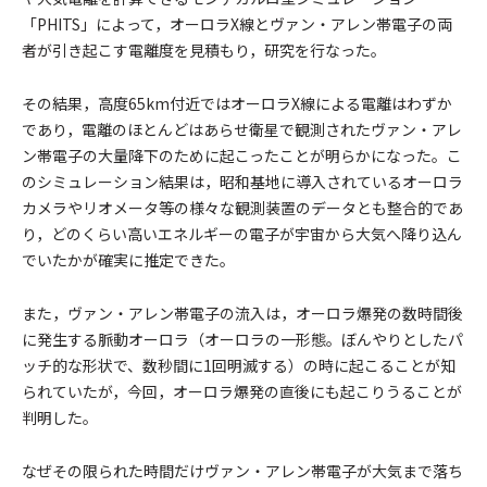
「PHITS」によって，オーロラX線とヴァン・アレン帯電子の両
者が引き起こす電離度を見積もり，研究を行なった。
その結果，高度65km付近ではオーロラX線による電離はわずか
であり，電離のほとんどはあらせ衛星で観測されたヴァン・アレ
ン帯電子の大量降下のために起こったことが明らかになった。こ
のシミュレーション結果は，昭和基地に導入されているオーロラ
カメラやリオメータ等の様々な観測装置のデータとも整合的であ
り，どのくらい高いエネルギーの電子が宇宙から大気へ降り込ん
でいたかが確実に推定できた。
また，ヴァン・アレン帯電子の流入は，オーロラ爆発の数時間後
に発生する脈動オーロラ（オーロラの一形態。ぼんやりとしたパ
ッチ的な形状で、数秒間に1回明滅する）の時に起こることが知
られていたが，今回，オーロラ爆発の直後にも起こりうることが
判明した。
なぜその限られた時間だけヴァン・アレン帯電子が大気まで落ち