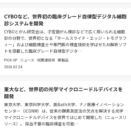
CYBOなど、世界初の臨床グレード自律型デジタル細胞
診システムを開発
CYBOとがん研究会は、子宮頸がん検診などで広く用いられる細胞
診の分野で、世界初となる「ホールスライド・エッジ・トモグラフ
ィー」および細胞検査士や専門医の検査技術を学ばせたAI解析ソフ
トを搭載した臨床グレード自律型デジタ…
PICK UP
ニュース
光関連技術
新製品
2026.02.24
東大など、世界初の光学マイクロニードルデバイスを
開発
東京大学、東京科学大学、英Bath大学、ナノ医療イノベーション
センター（iCONM）は、従来の酵素測定法の欠点を解決する光学
マイクロニードルデバイスを世界ではじめて開発した（ニュースリ
リース）。 採血不要の臨床検査を可能…