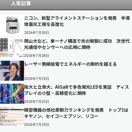
人気記事
ニコン、新型アライメントステーションを発表 半導
体露光工程を高度化
2026年7月30日
岡山大など、単一ナノ構造で光の制御に成功 次世代
光通信やセンサーへの応用に期待
2026年7月28日
レーザー無線給電でエネルギーの制約を越える
2026年7月23日
阪大と立命大、AlGaNで多色発光LEDを実証 ディス
プレイの小型・高精密化に期待
2026年7月23日
精密機器の他社牽制力ランキングを発表 トップ3は
キヤノン、セイコーエプソン、リコー
2026年7月29日