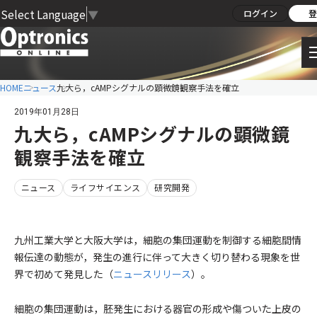
Select Language
▼
ログイン
登
HOME
ニュース
九大ら，cAMPシグナルの顕微鏡観察手法を確立
2019年01月28日
九大ら，cAMPシグナルの顕微鏡
観察手法を確立
ニュース
ライフサイエンス
研究開発
九州工業大学と大阪大学は，細胞の集団運動を制御する細胞間情
報伝達の動態が，発生の進行に伴って大きく切り替わる現象を世
界で初めて発見した（
ニュースリリース
）。
細胞の集団運動は，胚発生における器官の形成や傷ついた上皮の