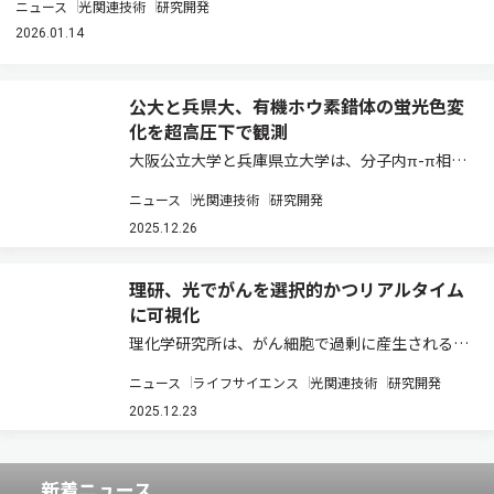
ニュース
光関連技術
研究開発
2026.01.14
公大と兵県大、有機ホウ素錯体の蛍光色変
化を超高圧下で観測
大阪公立大学と兵庫県立大学は、分子内π-π相互
作用が、圧力に対する蛍光色の可逆的変化
ニュース
光関連技術
研究開発
（PFC）に与える影響を調べるため、シクロファ
ン部位をもつ有機ホウ素錯体pCPHとpCP-iPrの
2025.12.26
単結晶をダイヤモンドアンビルセル（DA…
理研、光でがんを選択的かつリアルタイム
に可視化
理化学研究所は、がん細胞で過剰に産生される代
謝物アクロレインを利用し、がん細胞内でのみポ
ニュース
ライフサイエンス
光関連技術
研究開発
リマーを自発的に合成できる革新的なポリマー化
技術の開発に成功した（ニュースリリース）。 生
2025.12.23
体関連化学分野において、高分子材料は薬物送…
新着ニュース