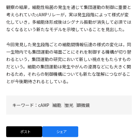
観察の結果，細胞性粘菌の発生を通じて集団運動の制御に重要と
考えられていたcAMPリレーが，実は発生段階によって様式が変
化していき，多細胞体形成後はシグナル振動が消失して必須では
なくなるという新たなモデルを示唆していることを見出した。
今回発見した発生段階ごとの細胞間情報伝達の様式の変化は，同
一生物内でも集団運動の場面ごとにそれを制御する機構が切り替
わるという，集団運動の研究において新しい視点をもたらすもの
だという。細胞の集団運動は発生やがんの浸潤などにも大きく関
わるため，それらの制御機構についても新たな理解につながるこ
とが今後期待されるとしている。
キーワード：
cAMP
細胞
蛍光
顕微鏡
ポスト
シェア