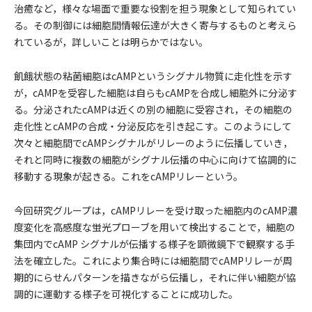
治癒など，様々な場面で重要な役割を担う現象として知られてい
る。その制御には細胞間情報伝達が大きく寄与するものと考えら
れているが，詳しいことは明らかではない。
飢餓状態の粘菌細胞はcAMPというシグナル物質に走化性を示す
が，cAMPを受容した細胞は自らもcAMPを合成し細胞外に分泌す
る。分泌されたcAMPは近くの別の細胞に受容され，その細胞の
走化性とcAMPの合成・分泌反応を引き起こす。このようにして
次々と細胞間でcAMPシグナルがリレーのように伝播していき，
それと同時に複数の細胞がシグナル伝播の中心に向けて協調的に
移動する現象が起きる。これをcAMPリレーという。
今回研究グループは，cAMPリレーを受け取った細胞内のcAMP濃
度変化を高感度な蛍光プローブを用いて検出することで，細胞の
集団内でcAMP シグナルが伝播する様子を顕微鏡下で観察する手
法を確立した。これにより集合時には細胞間でcAMPリレーが周
期的にらせんパターンを描きながら伝播し，それに伴い細胞が協
調的に運動する様子を可視化することに成功した。