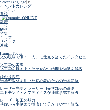
Select Language
▼
イベントカレンダー
ログイン
登録
新着
主張
解説
特集
キッズ
サイラジ
連載
Human Focus
光の現場で働く「人」に焦点を当てたインタビュー
光工学の実際
光工学を操る上で欠かせない物理や知識を解説
ひかり探究
光学習教材を用いた初心者のための光学講座
レーザー光学とレーザー用光学部品の基礎
エドモンド・オプティクスが連載形式で解説
レーザー加工の魅力
基礎から事例まで徹底して分かりやすく解説