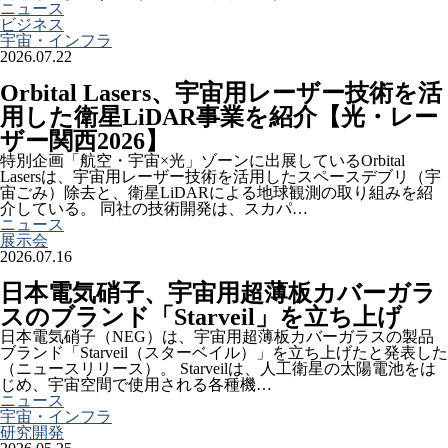
ニュース
ビジネス
宇宙・インフラ
2026.07.22
Orbital Lasers、宇宙用レーザー技術を活
用した衛星LiDAR事業を紹介【光・レー
ザー関西2026】
特別企画「航空・宇宙×光」ゾーンに出展しているOrbital
Lasersは、宇宙用レーザー技術を活用したスペースデブリ（宇
宙ごみ）除去と、衛星LiDARによる地球観測の取り組みを紹
介している。 同社の技術開発は、スカパ…
ニュース
展示会
2026.07.16
日本電気硝子、宇宙用超薄板カバーガラ
スのブランド「Starveil」を立ち上げ
日本電気硝子（NEG）は、宇宙用超薄板カバーガラスの製品
ブランド「Starveil（スターベイル）」を立ち上げたと発表した
（ニュースリリース）。 Starveilは、人工衛星の太陽電池をは
じめ、宇宙空間で使用される各種機…
ニュース
宇宙・インフラ
研究開発