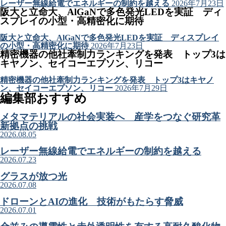
レーザー無線給電でエネルギーの制約を越える
2026年7月23日
阪大と立命大、AlGaNで多色発光LEDを実証 ディ
スプレイの小型・高精密化に期待
阪大と立命大、AlGaNで多色発光LEDを実証 ディスプレイ
の小型・高精密化に期待
2026年7月23日
精密機器の他社牽制力ランキングを発表 トップ3は
キヤノン、セイコーエプソン、リコー
精密機器の他社牽制力ランキングを発表 トップ3はキヤノ
ン、セイコーエプソン、リコー
2026年7月29日
編集部おすすめ
メタマテリアルの社会実装へ 産学をつなぐ研究革
新拠点の挑戦
2026.08.05
レーザー無線給電でエネルギーの制約を越える
2026.07.23
グラスが放つ光
2026.07.08
ドローンとAIの進化 技術がもたらす脅威
2026.07.01