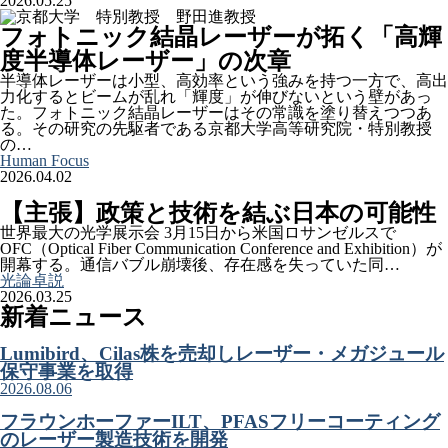
2026.05.25
フォトニック結晶レーザーが拓く「高輝
度半導体レーザー」の次章
半導体レーザーは小型、高効率という強みを持つ一方で、高出
力化するとビームが乱れ「輝度」が伸びないという壁があっ
た。フォトニック結晶レーザーはその常識を塗り替えつつあ
る。その研究の先駆者である京都大学高等研究院・特別教授
の…
Human Focus
2026.04.02
【主張】政策と技術を結ぶ日本の可能性
世界最大の光学展示会 3月15日から米国ロサンゼルスで
OFC（Optical Fiber Communication Conference and Exhibition）が
開幕する。通信バブル崩壊後、存在感を失っていた同…
光論卓説
2026.03.25
新着ニュース
Lumibird、Cilas株を売却しレーザー・メガジュール
保守事業を取得
2026.08.06
フラウンホーファーILT、PFASフリーコーティング
のレーザー製造技術を開発