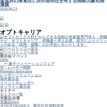
金並みの導電性と赤外透明性を有する高耐久酸化物
薄膜
2026.06.23
オプトキャリア
展示会/イベント
OPIE
ー 量子イノベーションフェア
光・レーザー関西
Photonics Innovation
レーザーソリューション
海外展示会
イベントカレンダー
オンライン展示会
セミナー
セミナー一覧
光製品/企業
光製品Navi
月刊OPTRONICS 製品広告資料請求