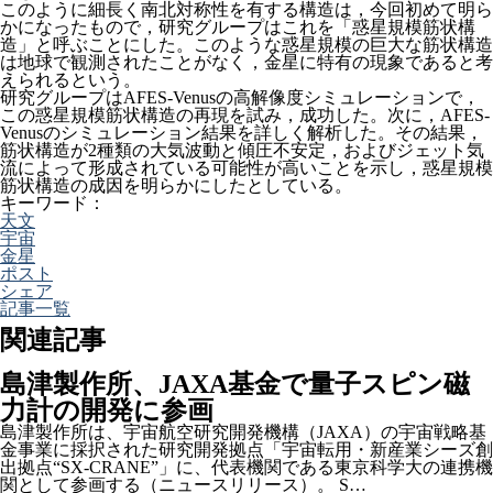
このように細長く南北対称性を有する構造は，今回初めて明ら
かになったもので，研究グループはこれを「惑星規模筋状構
造」と呼ぶことにした。このような惑星規模の巨大な筋状構造
は地球で観測されたことがなく，金星に特有の現象であると考
えられるという。
研究グループはAFES-Venusの高解像度シミュレーションで，
この惑星規模筋状構造の再現を試み，成功した。次に，AFES-
Venusのシミュレーション結果を詳しく解析した。その結果，
筋状構造が2種類の大気波動と傾圧不安定，およびジェット気
流によって形成されている可能性が高いことを示し，惑星規模
筋状構造の成因を明らかにしたとしている。
キーワード：
天文
宇宙
金星
ポスト
シェア
記事一覧
関連記事
島津製作所、JAXA基金で量子スピン磁
力計の開発に参画
島津製作所は、宇宙航空研究開発機構（JAXA）の宇宙戦略基
金事業に採択された研究開発拠点「宇宙転用・新産業シーズ創
出拠点“SX-CRANE”」に、代表機関である東京科学大の連携機
関として参画する（ニュースリリース）。 S…