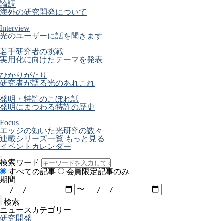
論調
海外の研究開発について
Interview
光のユーザーに話を聞きます
若手研究者の挑戦
実用化に向けたテーマを発表
ひかりがたり
研究者が語る光のあれこれ
発明・特許のこぼれ話
発明にまつわる特許の歴史
Focus
エッジの効いた光研究の数々
連載シリーズ一覧
もっと見る
イベントカレンダー
検索ワード
すべての記事
会員限定記事のみ
期間
〜
検索
ニュースカテゴリー
研究開発