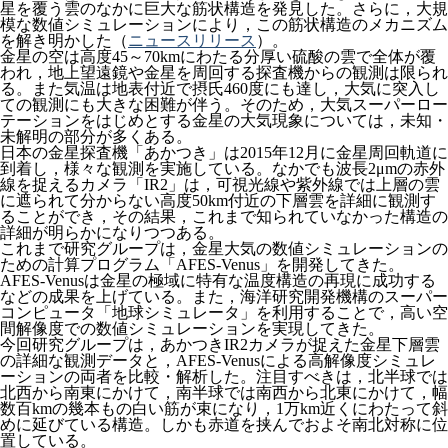
星を覆う雲のなかに巨大な筋状構造を発見した。さらに，大規
模な数値シミュレーションにより，この筋状構造のメカニズム
を解き明かした（
ニュースリリース
）。
金星の空は高度45～70kmにわたる分厚い硫酸の雲で全体が覆
われ，地上望遠鏡や金星を周回する探査機からの観測は限られ
る。また気温は地表付近で摂氏460度にも達し，大気に突入し
ての観測にも大きな困難が伴う。そのため，大気スーパーロー
テーションをはじめとする金星の大気現象については，未知・
未解明の部分が多くある。
日本の金星探査機「あかつき」は2015年12月に金星周回軌道に
到着し，様々な観測を実施している。なかでも波長2μmの赤外
線を捉えるカメラ「IR2」は，可視光線や紫外線では上層の雲
に遮られて分からない高度50km付近の下層雲を詳細に観測す
ることができ，その結果，これまで知られていなかった構造の
詳細が明らかになりつつある。
これまで研究グループは，金星大気の数値シミュレーションの
ための計算プログラム「AFES-Venus」を開発してきた。
AFES-Venusは金星の極域に特有な温度構造の再現に成功する
などの成果を上げている。また，海洋研究開発機構のスーパー
コンピュータ「地球シミュレータ」を利用することで，高い空
間解像度での数値シミュレーションを実現してきた。
今回研究グループは，あかつきIR2カメラが捉えた金星下層雲
の詳細な観測データと，AFES-Venusによる高解像度シミュレ
ーションの両者を比較・解析した。注目すべきは，北半球では
北西から南東にかけて，南半球では南西から北東にかけて，幅
数百kmの幾本もの白い筋が束になり，1万km近くにわたって斜
めに延びている構造。しかも赤道を挟んでおよそ南北対称に位
置している。