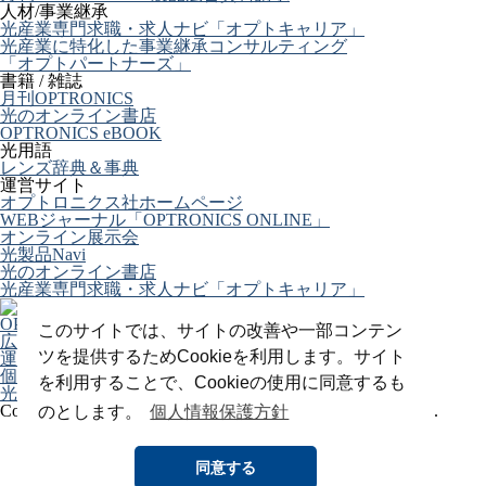
人材/事業継承
光産業専門求職・求人ナビ「オプトキャリア」
光産業に特化した事業継承コンサルティング
「オプトパートナーズ」
書籍 / 雑誌
月刊OPTRONICS
光のオンライン書店
OPTRONICS eBOOK
光用語
レンズ辞典＆事典
運営サイト
オプトロニクス社ホームページ
WEBジャーナル「OPTRONICS ONLINE」
オンライン展示会
光製品Navi
光のオンライン書店
光産業専門求職・求人ナビ「オプトキャリア」
OPTRONICS ONLINE について
このサイトでは、サイトの改善や一部コンテン
広告掲載について
ツを提供するためCookieを利用します。サイト
運営会社
個人情報
を利用することで、Cookieの使用に同意するも
光関連リンク集
Copyright (C) 2025 The Optronics Co., Ltd. All rights reserved.
のとします。
個人情報保護方針
同意する