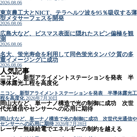
2026.08.06
東京農工大とNICT、テラヘルツ波を95％吸収する薄
型メタサーフェスを開発
2026.08.06
広島大など、ビスマス表面に隠れたスピン偏極を観
測
2026.08.06
名大、蛍光寿命を利用して同色蛍光タンパク質の多
重イメージングに成功
2026.08.06
人気記事
ニコン、新型アライメントステーションを発表 半
導体露光工程を高度化
ニコン、新型アライメントステーションを発表 半導体露光工
程を高度化
2026年7月30日
岡山大など、単一ナノ構造で光の制御に成功 次世
代光通信やセンサーへの応用に期待
岡山大など、単一ナノ構造で光の制御に成功 次世代光通信や
センサーへの応用に期待
2026年7月28日
レーザー無線給電でエネルギーの制約を越える