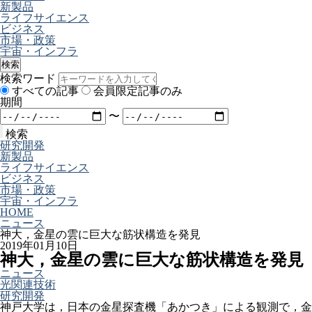
新製品
ライフサイエンス
ビジネス
市場・政策
宇宙・インフラ
検索
検索ワード
すべての記事
会員限定記事のみ
期間
〜
検索
研究開発
新製品
ライフサイエンス
ビジネス
市場・政策
宇宙・インフラ
HOME
ニュース
神大，金星の雲に巨大な筋状構造を発見
2019年01月10日
神大，金星の雲に巨大な筋状構造を発見
ニュース
光関連技術
研究開発
神戸大学は，日本の金星探査機「あかつき」による観測で，金