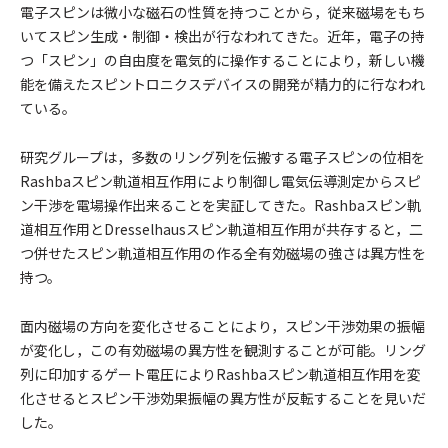
電子スピンは微小な磁石の性質を持つことから，従来磁場をもち
いてスピン生成・制御・検出が行なわれてきた。近年，電子の持
つ「スピン」の自由度を電気的に操作することにより，新しい機
能を備えたスピントロニクスデバイスの開発が精力的に行なわれ
ている。
研究グループは，多数のリング列を伝搬する電子スピンの位相を
Rashbaスピン軌道相互作用により制御し電気伝導測定からスピ
ン干渉を電場操作出来ることを実証してきた。Rashbaスピン軌
道相互作用とDresselhausスピン軌道相互作用が共存すると，二
つ併せたスピン軌道相互作用の作る全有効磁場の強さは異方性を
持つ。
面内磁場の方向を変化させることにより，スピン干渉効果の振幅
が変化し，この有効磁場の異方性を観測することが可能。リング
列に印加するゲート電圧によりRashbaスピン軌道相互作用を変
化させるとスピン干渉効果振幅の異方性が反転することを見いだ
した。