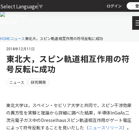
Select Language
▼
ログイン
登
HOME
ニュース
東北大，スピン軌道相互作用の符号反転に成功
2018年12月11日
東北大，スピン軌道相互作用の符
号反転に成功
ニュース
研究開発
東北大学は，スペイン・セビリア大学と共同で，スピン干渉効果
の異方性を実験と理論から詳細に調べた結果，半導体InGaAs二
次元電子ガス中のDresselhausスピン軌道相互作用がゲート電圧
によって符号反転することを見いだした（
ニュースリリース
）。