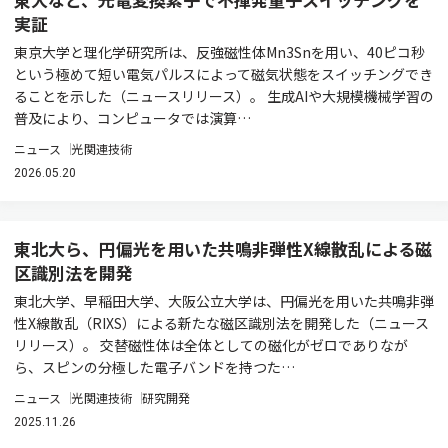
実証
東京大学と理化学研究所は、反強磁性体Mn3Snを用い、40ピコ秒
という極めて短い電気パルスによって磁気状態をスイッチングでき
ることを示した（ニュースリリース）。 生成AIや大規模機械学習の
普及により、コンピュータでは演算…
ニュース
光関連技術
2026.05.20
東北大ら、円偏光を用いた共鳴非弾性X線散乱による磁
区識別法を開発
東北大学、早稲田大学、大阪公立大学は、円偏光を用いた共鳴非弾
性X線散乱（RIXS）による新たな磁区識別法を開発した（ニュース
リリース）。 交替磁性体は全体としての磁化がゼロでありなが
ら、スピンの分極した電子バンドを持つた…
ニュース
光関連技術
研究開発
2025.11.26