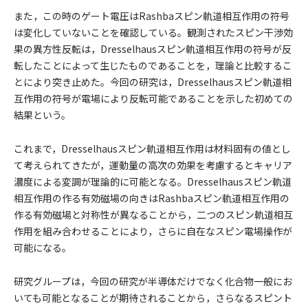
また，この時のゲート電圧はRashbaスピン軌道相互作用の符号
は変化していないことを確認している。観測されたスピン干渉効
果の異方性反転は，Dresselhausスピン軌道相互作用の符号が反
転したことによって生じたものであることを，理論と比較するこ
とにより突き止めた。今回の研究は，Dresselhausスピン軌道相
互作用の符号が電場により反転可能であることを示した初めての
結果という。
これまで，Dresselhausスピン軌道相互作用は材料固有の値とし
て考えられてきたが，運動量の高次の効果を考慮するとキャリア
濃度による変調が理論的に可能となる。Dresselhausスピン軌道
相互作用の作る有効磁場の向きはRashbaスピン軌道相互作用の
作る有効磁場と対称性が異なることから，二つのスピン軌道相互
作用を組み合わせることにより，さらに自在なスピン電場操作が
可能になる。
研究グループは，今回の研究が半導体だけでなく化合物一般にお
いても可能となることが期待されることから，さらなるスピント