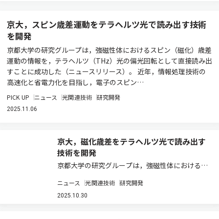
京大，スピン歳差運動をテラヘルツ光で読み出す技術
を開発
京都大学の研究グループは，強磁性体におけるスピン（磁化）歳差
運動の情報を，テラヘルツ（THz）光の偏光回転として直接読み出
すことに成功した（ニュースリリース）。 近年，情報処理技術の
高速化と省電力化を目指し，電子のスピン…
PICK UP
ニュース
光関連技術
研究開発
2025.11.06
京大，磁化歳差をテラヘルツ光で読み出す
技術を開発
京都大学の研究グループは，強磁性体におけるス
ピン（磁化）歳差運動の情報を，テラヘルツ
ニュース
光関連技術
研究開発
（THz）光の偏光回転として直接読み出すことに
成功した（ニュースリリース）。 従来，磁化の超
2025.10.30
高速ダイナミクスの検出には，磁気光学効果や
T…