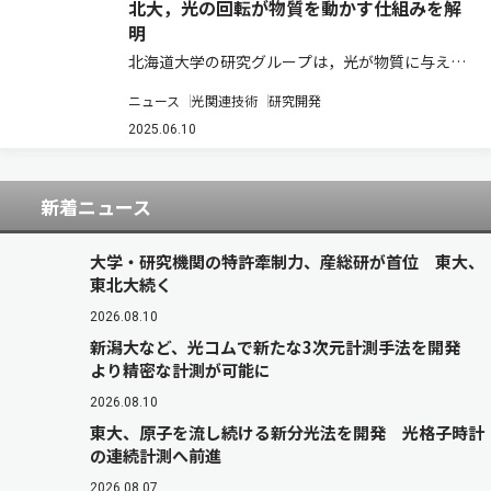
北大，光の回転が物質を動かす仕組みを解
明
北海道大学の研究グループは，光が物質に与え
る，回転の力（光トルク）の源である角運動量
ニュース
光関連技術
研究開発
を，スピンと軌道の二つに分け，それぞれの損失
量を個別に測定・解析できる新たな理論を提案し
2025.06.10
た（ニュースリリース）。 光には，まっすぐ進む
だ…
新着ニュース
大学・研究機関の特許牽制力、産総研が首位 東大、
東北大続く
2026.08.10
新潟大など、光コムで新たな3次元計測手法を開発
より精密な計測が可能に
2026.08.10
東大、原子を流し続ける新分光法を開発 光格子時計
の連続計測へ前進
2026.08.07