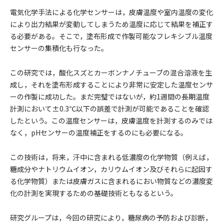
電気化学手法による化学センサーは，皮膚温度や室内温度の変化
により出力結果が変動してしまうため温度に応じて結果を補正す
る必要がある。そこで，塗布形成で作製可能なフレキシブル温度
センサーの集積化も行なった。
この研究では，酸化スズとカーボンナノチューブの混合溶液を生
成し，それを塗布形成することにより非常に安定した温度センサ
ーの作製に成功した。まだ完璧ではないが，約1週間の長期温度
計測において±0.3℃以下の誤差で計測が可能であることを確認
したという。この温度センサーは，皮膚温度を計測するのみでは
なく，pHセンサーの温度補正をするのにも必要になる。
この技術は，将来，汗中に含まれる低濃度の化学物質（例えば，
糖成分やナトリウムイオン，カリウムイオン及びそれらに起因す
る化学物質）または皮膚ガスに含まれるにおい物質などの濃度変
化の計測を実現するための基礎技術ともなるという。
研究グループは，今回の研究により，糖尿病の予防および診断，