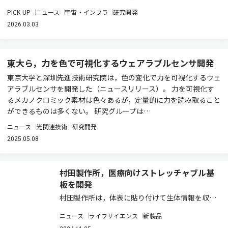
PICK UP
ニュース
宇宙・インフラ
研究開発
2026.03.03
東大ら，力を色で可視化するウェアラブルセンサ開発
東京大学と深圳先進技術研究院は，色の変化で力を可視化するウェ
アラブルセンサを開発した（ニュースリリース）。 力を可視化す
るメカノクロミック素材は色々あるが，定量的に力を読み取ること
ができるものは多くない。 研究グループは…
ニュース
光関連技術
研究開発
2025.05.08
村田製作所，医療向けストレッチャブル基
板を開発
村田製作所は，体表に貼り付けて生体情報を収集
する医療・ヘルスケア用ウェアラブル機器などへ
ニュース
ライフサイエンス
新製品
の活用を想定し，曲げ伸ばししても高い信頼性を