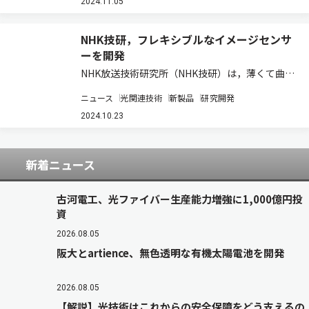
保ちながら回路が動作する「ストレッチャブル基
2024.11.05
板」を開発した（ニュースリリース）。 近年医…
NHK技研，フレキシブルなイメージセンサ
ーを開発
NHK放送技術研究所（NHK技研）は，薄くて曲げ
られるシリコンイメージセンサーを開発した（ニ
ニュース
光関連技術
新製品
研究開発
ュースリリース）。 従来の平面構造のイメージセ
ンサーは撮像面と結像面ずれ（収差）が発生し，
2024.10.23
映像の周辺部でぼやけが生じる。また，撮…
新着ニュース
古河電工、光ファイバー生産能力増強に1,000億円投
資
2026.08.05
阪大とartience、無色透明な有機太陽電池を開発
2026.08.05
【解説】光技術はこれからの安全保障をどう支えるの