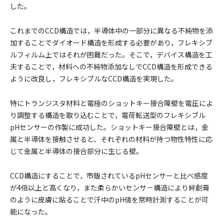
した。
これまでのCCD構造では，半導体中の一部分に異なる不純物を添
加することでダイオード構造を形成する必要があり，フレキシブ
ルフィルム上ではそれが困難だった。そこで，デバイス構造を工
夫することで，材料への不純物添加なしでCCD構造を形成できる
ように改良し，フレキシブルなCCD構造を実現した。
特にトランジスタ材料と電極のショットキー接合障壁を電圧によ
り調整する構造を取り込むことで，電荷転送型のフレキシブル
pHセンサーの作製に成功した。ショットキー接合障壁とは，金
属と半導体を接触させると、それぞれの材料が持つ物性特性に応
じて金属と半導体の接合部分に生じる壁。
CCD構造にすることで，市販されているpHセンサーと比べ感度
が4倍以上と高くなり，また柔らかいセンサ－構造により絆創膏
のように皮膚に貼ることで汗中のpH値を常時計測することが可
能になった。