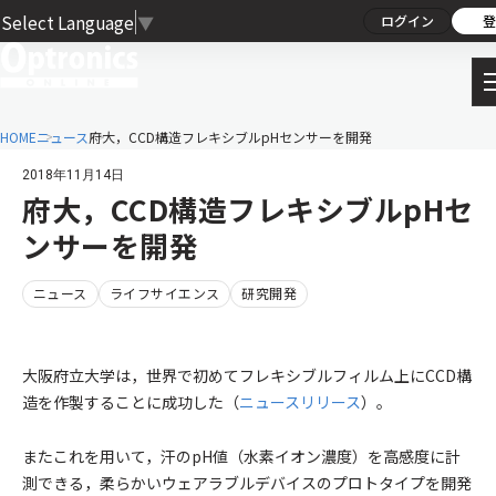
Select Language
▼
ログイン
登
HOME
ニュース
府大，CCD構造フレキシブルpHセンサーを開発
2018年11月14日
府大，CCD構造フレキシブルpHセ
ンサーを開発
ニュース
ライフサイエンス
研究開発
大阪府立大学は，世界で初めてフレキシブルフィルム上にCCD構
造を作製することに成功した（
ニュースリリース
）。
またこれを用いて，汗のpH値（水素イオン濃度）を高感度に計
測できる，柔らかいウェアラブルデバイスのプロトタイプを開発