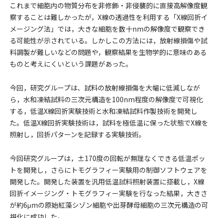
これまで細胞内の物質分布を非修飾・非侵襲的に直接高解像度観
察することは難しかったが，X線の透過性を利用する「X線回折イ
メージング法」では，大きな細胞を数十nmの解像度で観察でき
る可能性が示されている。しかしこの方法には，放射線損傷や試
料調製が難しいなどの問題や，観察結果を生物学的に意味のある
ものと考えにくいという課題があった。
今回，研究グループは、試料の放射線損傷を大幅に低減しなが
ら，水和凍結試料の三次元構造を100nm程度の解像度で可視化
する，低温X線回折実験技術と水和凍結試料作製技術を開発し
た。低温X線回折実験技術は，試料を極低温に保った状態でX線を
照射し，回折パターンを記録する実験技術。
今回研究グループは，±170度の回転が無理なくできる低温ポッ
トを開発し，さらにトモグラフィー実験用の制御ソフトウェアを
開発した。開発した装置を汎用低温試料照射装置に搭載し，X線
回折イメージング・トモグラフィー実験を行なった結果，大きさ
が約6μmの原始紅藻シゾン細胞や出芽酵母細胞の三次元構造の可
視化に成功した。