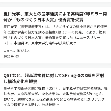
夏目光学、東大との産学連携による高精度X線ミラー開
発が「ものづくり日本大賞」優秀賞を受賞
夏目光学（長野県飯田市）は、「ナノサイズの微小世界から何億光
年と遥か宇宙の彼方を探る高精度X線ミラーの開発」により、第10
回「ものづくり日本大賞」優秀賞を受賞した（ニュースリリー
ス）。本開発は、東京大学先端科学技術研究セ…
ニュース
ビジネス
2026.04.03
QSTなど、超高温物質に対してSPring-8のX線を照射
し構造変化を観察
量子科学技術研究開発機構（QST）、日本原子力研究開発機構、福
井大学、東京科学大学、東北大学は、大型放射光施設SPring-8に
おいて、3000℃を超える超高温下で起こる物質の変化をリアルタ
イムで観察できる新しい分析技術…