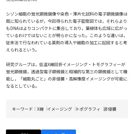
シゾン細胞の蛍光顕微鏡像や染色・薄片化試料の電子顕微鏡像は
既に知られているが，今回得られた電子密度図では，それらより
もDNAはよりコンパクトに集合しており，葉緑体も広域に広がっ
ているわけではないことが明らかになった。このような違いは，
従来法で行なわれている薬剤の導入や細胞の加工に起因すると考
えられるという。
研究グループは，低温X線回折イメージング・トモグラフィーが
蛍光顕微鏡，透過型電子顕微鏡と相補的な第三の顕微鏡として機
能し，「細胞丸ごと」の非侵襲・高解像度イメージングが可能に
なるとしている。
キーワード：
X線
イメージング
トポグラフィ
非侵襲