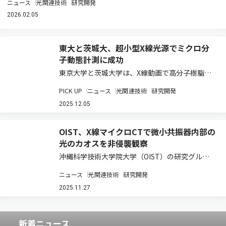
ニュース
光関連技術
研究開発
2026.02.05
東大と茨城大、超小型X線光源でミクロ分
子動態計測に成功
東京大学と茨城大学は、X線動画で高分子樹脂内
のミクロ分子運動を捉える新たな動態計測手法
PICK UP
ニュース
光関連技術
研究開発
「透過 X 線明滅法（TXB）」を開発した（ニュー
スリリース）。 X線透過像は臨床ではレントゲン
2025.12.05
検査として利用されているが、今まで実験…
OIST、X線マイクロCTで微小共振器内部の
光のカオスを非侵襲観察
沖縄科学技術大学院大学（OIST）の研究グルー
プは、3次元のカオス的マイクロキャビティを損
ニュース
光関連技術
研究開発
傷することなく画像化・解析する手法を開発した
（ニュースリリース）。 光学の世界では、マイク
2025.11.27
ロキャビティと呼ばれる微小共振器（多くの…
新着ニュース