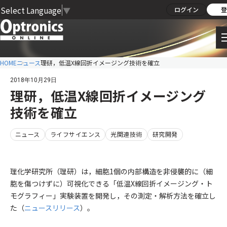
Select Language
▼
ログイン
登
HOME
ニュース
理研，低温X線回折イメージング技術を確立
2018年10月29日
理研，低温X線回折イメージング
技術を確立
ニュース
ライフサイエンス
光関連技術
研究開発
理化学研究所（理研）は，細胞1個の内部構造を非侵襲的に（細
胞を傷つけずに）可視化できる「低温X線回折イメージング・ト
モグラフィー」実験装置を開発し，その測定・解析方法を確立し
た（
ニュースリリース
）。