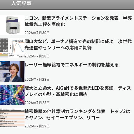
人気記事
ニコン、新型アライメントステーションを発表 半導
体露光工程を高度化
2026年7月30日
岡山大など、単一ナノ構造で光の制御に成功 次世代
光通信やセンサーへの応用に期待
2026年7月28日
レーザー無線給電でエネルギーの制約を越える
2026年7月23日
阪大と立命大、AlGaNで多色発光LEDを実証 ディス
プレイの小型・高精密化に期待
2026年7月23日
精密機器の他社牽制力ランキングを発表 トップ3は
キヤノン、セイコーエプソン、リコー
2026年7月29日