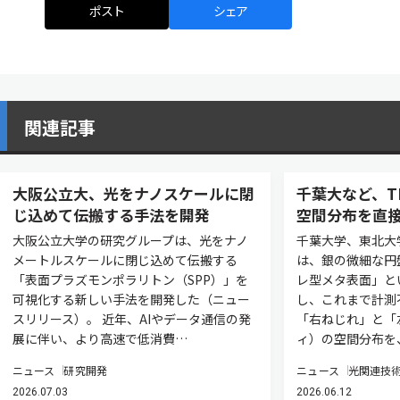
ポスト
シェア
関連記事
大阪公立大、光をナノスケールに閉
千葉大など、T
じ込めて伝搬する手法を開発
空間分布を直
大阪公立大学の研究グループは、光をナノ
千葉大学、東北大
メートルスケールに閉じ込めて伝搬する
は、銀の微細な円
「表面プラズモンポラリトン（SPP）」を
レ型メタ表面」と
可視化する新しい手法を開発した（ニュー
し、これまで計測
スリリース）。 近年、AIやデータ通信の発
「右ねじれ」と「
展に伴い、より高速で低消費…
ィ）の空間分布を
ニュース
研究開発
ニュース
光関連技
2026.07.03
2026.06.12