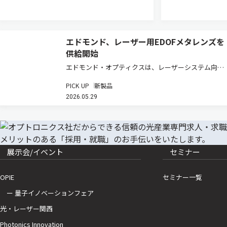
エドモンド、レーザー用EDOFメタレンズを
供給開始
エドモンド・オプティクスは、レーザーシステム向け
の焦点深度拡張（EDOF）メタレンズの在庫販売を開
PICK UP
新製品
始した（製品ページ）。これまで高度なメタオプティ
2026.05.29
クスは、その専門性の高さからカスタム開発による対
応が一般的であり、導入には…
展示会/イベント
セミナー
OPIE
セミナー一覧
ー 量子イノベーションフェア
光・レーザー関西
Photonics Innovation