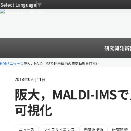
Select Language
▼
研究開発
新
HOME
ニュース
阪大，MALDI-IMSで昆虫体内の農薬動態を可視化
2018年09月11日
阪大，MALDI-IM
可視化
ニュース
ライフサイエンス
光関連技術
研究開発