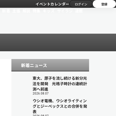
イベントカレンダー
ログイン
登録
新着
主張
解説
特集
キッズ
サイラジ
連載
新着ニュース
東大、原子を流し続ける新分光
法を開発 光格子時計の連続計
測へ前進
2026.08.07
ウシオ電機、ウシオライティン
グとジーベックスとの合併を発
表