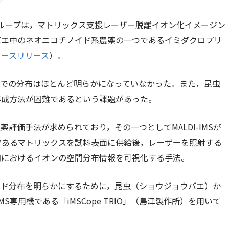
ループは，マトリックス支援レーザー脱離イオン化イメージン
ョウバエ中のネオニコチノイド系農薬の一つであるイミダクロプリ
ュースリリース
）。
内での分布はほとんど明らかになっていなかった。また，昆虫
作成方法が困難であるという課題があった。
評価手法が求められており，その一つとしてMALDI-IMSが
助剤であるマトリックスを試料表面に供給後，レーザーを照射する
内におけるイオンの空間分布情報を可視化する手法。
リド分布を明らかにするために，昆虫（ショウジョウバエ）か
S専用機である「iMSCope TRIO」（島津製作所）を用いて