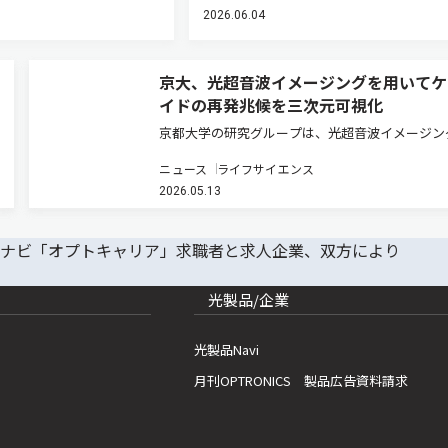
2026.06.04
京大、光超音波イメージングを用いてケ
イドの再発兆候を三次元可視化
京都大学の研究グループは、光超音波イメージン
用いて、ケロイドの再発に微小循環の高酸素化が
ニュース
ライフサイエンス
ることを明らかにした（ニュースリリース）。 
2026.05.13
ドは難治性皮膚疾患の一つであり、強いかゆみや
を生じる。ステロイド局所注…
光製品/企業
光製品Navi
月刊OPTRONICS 製品広告資料請求