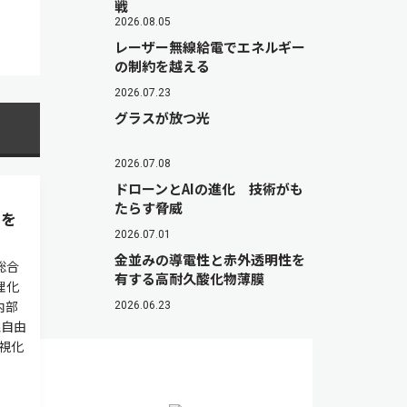
戦
2026.08.05
レーザー無線給電でエネルギー
の制約を越える
2026.07.23
グラスが放つ光
2026.07.08
ドローンとAIの進化 技術がも
たらす脅威
マを
2026.07.01
金並みの導電性と赤外透明性を
総合
有する高耐久酸化物薄膜
理化
内部
2026.06.23
線自由
視化