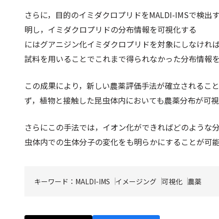
さらに，目的のイミダクロプリドをMALDI-IMSで
明し，イミダクロプリドの分布情報を可視化する
にはグアニジン化イミダクロプリドを対象にしなけれ
試料を用いることでこれまで得られなかった分布情報
この成果により，新しい農薬評価手法が確立されるこ
ず，植物と接触した昆虫体内においても農薬分布が可
さらにこの手法では，イオン化ができればどのような
虫体内での生体分子の変化をも明らかにすることが可
キーワード：
MALDI-IMS
イメージング
可視化
農薬