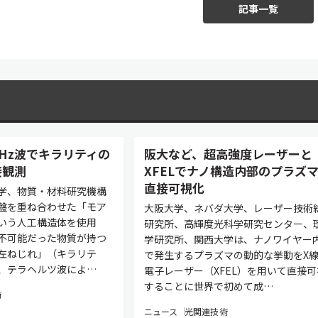
記事一覧
Hz波でキラリティの
阪大など、超高強度レーザーと
接観測
XFELでナノ構造内部のプラズ
直接可視化
学、物質・材料研究機構
盤を重ね合わせた「モア
大阪大学、ネバダ大学、レーザー技術
いう人工構造体を使用
研究所、高輝度光科学研究センター、
不可能だった物質が持つ
学研究所、関西大学は、ナノワイヤー
左ねじれ」（キラリテ
で発生するプラズマの動的な挙動をX
、テラヘルツ波によ…
電子レーザー（XFEL）を用いて直接可
することに世界で初めて成…
術
ニュース
光関連技術