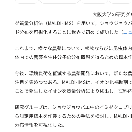
大阪大学の研究グ
グ質量分析法（MALDI-IMS）を用いて，ショウジ
ド分布を可視化することに世界で初めて成功した（
ニ
これまで，様々な農薬について，植物ならびに昆虫体
体内での農薬や生体分子の分布情報を得るための標本
今後，環境負荷を低減する農薬開発において，新たな農薬
注目を集めつつある。MALDI-IMSは，イオン化補
ことで発生したイオンを質量分析により検出し，試料
研究グループは，ショウジョウバエ中のイミダクロプ
ら測定用標本を作製するための手法を検討し，MALDI-IM
分布情報を可視化した。