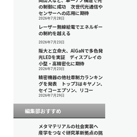
岡山大など、単一ナノ構造で光
の制御に成功 次世代光通信や
センサーへの応用に期待
2026年7月28日
レーザー無線給電でエネルギー
の制約を越える
2026年7月23日
阪大と立命大、AlGaNで多色発
光LEDを実証 ディスプレイの
小型・高精密化に期待
2026年7月23日
精密機器の他社牽制力ランキン
グを発表 トップ3はキヤノン、
セイコーエプソン、リコー
2026年7月29日
編集部おすすめ
メタマテリアルの社会実装へ
産学をつなぐ研究革新拠点の挑