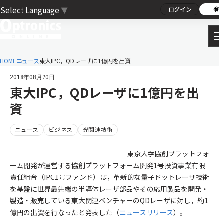
Select Language
▼
ログイン
登
HOME
ニュース
東大IPC，QDレーザに1億円を出資
2018年08月20日
東大IPC，QDレーザに1億円を出
資
ニュース
ビジネス
光関連技術
東京大学協創プラットフォ
ーム開発が運営する協創プラットフォーム開発1号投資事業有限
責任組合（IPC1号ファンド）は，革新的な量子ドットレーザ技術
を基盤に世界最先端の半導体レーザ部品やその応用製品を開発・
製造・販売している東大関連ベンチャーのQDレーザに対し，約1
億円の出資を行なったと発表した（
ニュースリリース
）。