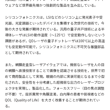
ウェアなど世界最先端かつ独創的な製品を生み出している。
シリコンフォトニクスは，LSIなどのシリコン上に発光素子や受
光器，光変調器といったデバイスを集積する次世代の技術で，今
後の大きな発展が期待されている。汎用の量子井戸技術による半
導体レーザはLSIの動作温度（～125℃）で安定動作しないという
課題があるが，QDレーザの量子ドットレーザは100℃以上の高温
でも安定動作可能で，シリコンフォトニクスに不可欠な基盤部品
として期待されている。
また，網膜走査型レーザアイウェアでは，微弱なレーザを人の目
の網膜へ直接投影することで画像を認識させる技術を，世界で初
めて商用製品として実現。眼鏡の内部に実装可能となるまで小型
化された，安全性を十分考慮した超微弱な出力のレーザープロジ
ェクタを実現し，製品化した。フォーカスフリー（目の焦点調整
が不要）で，屈折異常や角膜混濁，白内障の患者や弱視者などの
QOL（Quality of Life）を大きく改善することが期待されてい
る。