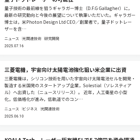
量子技術の最前線を狙うギャラガー博士（D.F.G Gallagher）に，
最新の研究動向と今後の展望について執筆いただいた。ギャラガー
博士は，米Photon Design Ltd CEO／創業者で，量子ドットレー
ザーを含…
ニュース
光関連技術
研究開発
2025.07.16
三菱電機，宇宙向け太陽電池強化狙い米企業に出資
三菱電機は，シリコン技術を用いた宇宙向け太陽電池セルを開発・
製造する米国発のスタートアップ企業，Solestial（ソレスティア
ル）へ出資した（ニュースリリース）。 近年，人工衛星の小型
化，低価格化が進み，低軌道でのコン…
ニュース
ビジネス
光関連技術
2025.06.10
KOALA Tech，レーザー版有機ELで5.7億円を資金調達