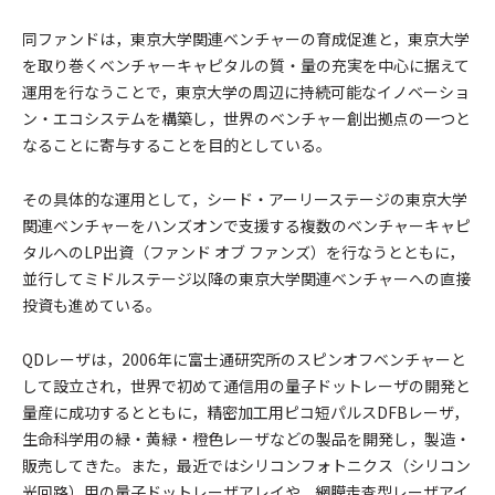
同ファンドは，東京大学関連ベンチャーの育成促進と，東京大学
を取り巻くベンチャーキャピタルの質・量の充実を中心に据えて
運用を行なうことで，東京大学の周辺に持続可能なイノベーショ
ン・エコシステムを構築し，世界のベンチャー創出拠点の一つと
なることに寄与することを目的としている。
その具体的な運用として，シード・アーリーステージの東京大学
関連ベンチャーをハンズオンで支援する複数のベンチャーキャピ
タルへのLP出資（ファンド オブ ファンズ）を行なうとともに，
並行してミドルステージ以降の東京大学関連ベンチャーへの直接
投資も進めている。
QDレーザは，2006年に富士通研究所のスピンオフベンチャーと
して設立され，世界で初めて通信用の量子ドットレーザの開発と
量産に成功するとともに，精密加工用ピコ短パルスDFBレーザ，
生命科学用の緑・黄緑・橙色レーザなどの製品を開発し，製造・
販売してきた。また，最近ではシリコンフォトニクス（シリコン
光回路）用の量子ドットレーザアレイや，網膜走査型レーザアイ