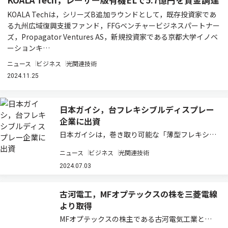
KOALA Techは，シリーズB追加ラウンドとして，既存投資家であ
る九州広域復興支援ファンド，FFGベンチャービジネスパートナー
ズ，Propagator Ventures AS，新規投資家である京都大学イノベ
ーションキ…
ニュース
ビジネス
光関連技術
2024.11.25
日本ガイシ，台フレキシブルディスプレー
企業に出資
日本ガイシは，巻き取り可能な「薄型フレキシブ
ルLEDディスプレー」や半導体モジュール向け基
ニュース
ビジネス
光関連技術
板を開発・販売する台湾のスタートアップ企業
PanelSemi Corporationに出資を行なったと発
2024.07.03
表した（ニュースリリース）…
古河電工，MFオプテックスの株を三菱電線
より取得
MFオプテックスの株主である古河電気工業と三