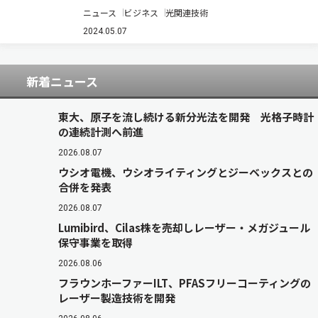
菱電線工業は，古河電工が三菱電線から同社株式
ニュース
ビジネス
光関連技術
40％を追加取得する株式譲渡契約を締結した（ニ
ュースリリース）。株式取得日は，2024年10月1
2024.05.07
日を予定している。 同社は，2022…
新着ニュース
東大、原子を流し続ける新分光法を開発 光格子時計
の連続計測へ前進
2026.08.07
ウシオ電機、ウシオライティングとジーベックスとの
合併を発表
2026.08.07
Lumibird、Cilas株を売却しレーザー・メガジュール
保守事業を取得
2026.08.06
フラウンホーファーILT、PFASフリーコーティングの
レーザー製造技術を開発