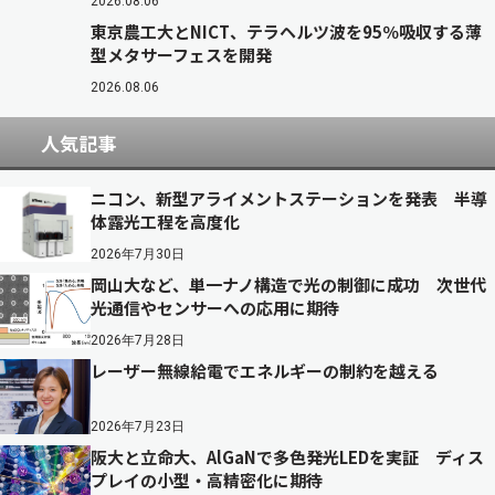
2026.08.06
東京農工大とNICT、テラヘルツ波を95％吸収する薄
型メタサーフェスを開発
2026.08.06
人気記事
ニコン、新型アライメントステーションを発表 半導
体露光工程を高度化
2026年7月30日
岡山大など、単一ナノ構造で光の制御に成功 次世代
光通信やセンサーへの応用に期待
2026年7月28日
レーザー無線給電でエネルギーの制約を越える
2026年7月23日
阪大と立命大、AlGaNで多色発光LEDを実証 ディス
プレイの小型・高精密化に期待