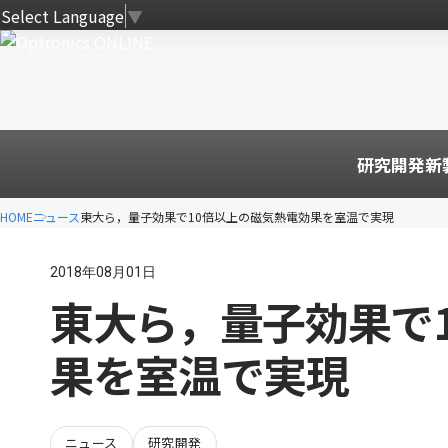
Select Language
▼
研究開発
新
HOME
ニュース
東大ら，量子効果で10倍以上の磁気熱電効果を室温で実現
2018年08月01日
東大ら，量子効果で
果を室温で実現
ニュース
研究開発