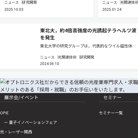
ニュース
研究開発
ニュース
光関連技
2025.10.03
2025.01.24
東北大，約4倍高強度の光誘起テラヘルツ波
を発生
東北大学の研究グループは，代表的なワイル磁性体で
あるコバルト・マンガン・ガリウムホイスラー合金か
ニュース
光関連技術
研究開発
ら発生する光誘起テラヘルツ波を観測し，典型的な磁
2024.06.10
性体からの発生と比べて強度が約4倍高いことを確認
した（ニュースリリース）。 …
展示会/イベント
セミナー
OPIE
セミナー一覧
ー 量子イノベーションフェア
光・レーザー関西