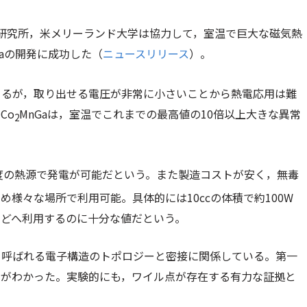
研究所，米メリーランド大学は協力して，室温で巨大な磁気熱
Gaの開発に成功した（
ニュースリリース
）。
きるが，取り出せる電圧が非常に小さいことから熱電応用は難
Co
MnGaは，室温でこれまでの最高値の10倍以上大きな異常
2
。
温度の熱源で発電が可能だという。また製造コストが安く，無毒
様々な場所で利用可能。具体的には10ccの体積で約100W
などへ利用するのに十分な値だという。
と呼ばれる電子構造のトポロジーと密接に関係している。第一
とがわかった。実験的にも，ワイル点が存在する有力な証拠と