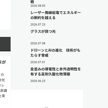
戦
2026.08.05
レーザー無線給電でエネルギー
の制約を越える
2026.07.23
グラスが放つ光
2026.07.08
ドローンとAIの進化 技術がも
たらす脅威
率が
2026.07.01
金並みの導電性と赤外透明性を
有する高耐久酸化物薄膜
）の
分光
2026.06.23
セレ
の非調
を実