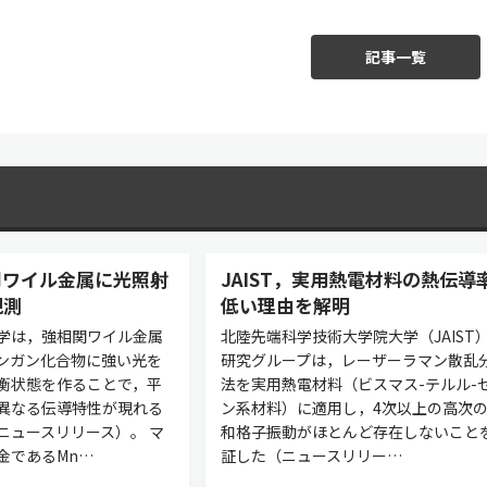
記事一覧
関ワイル金属に光照射
JAIST，実用熱電材料の熱伝導
観測
低い理由を解明
学は，強相関ワイル金属
北陸先端科学技術大学院大学（JAIST
ンガン化合物に強い光を
研究グループは，レーザーラマン散乱
衡状態を作ることで，平
法を実用熱電材料（ビスマス-テルル-
異なる伝導特性が現れる
ン系材料）に適用し，4次以上の高次
ニュースリリース）。 マ
和格子振動がほとんど存在しないこと
金であるMn…
証した（ニュースリリー…