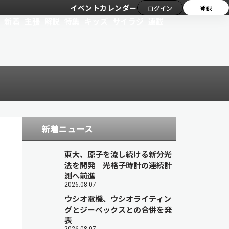
イベントカレンダー
ログイン
登録
新着
主張
解説
特集
キッズ
サイラジ
連載
新着ニュース
東大、原子を流し続ける新分光
法を開発 光格子時計の連続計
測へ前進
2026.08.07
ウシオ電機、ウシオライティン
グとジーベックスとの合併を発
表