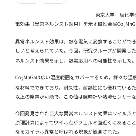
東京大学，理化学
電効果（異常ネルンスト効果）を示す磁性金属Co
Mn
2
異常ネルンスト効果は，熱を電気に変換することがで
しいと考えられていた。今回，研究グループが開発した
ネルンスト効果を示し，熱電応用への可能性を示した
Co
MnGaは広い温度範囲をカバーするため，様々な
2
な材料でできており，耐久性，耐熱性にも優れているため
以上の発電が可能で，この値は腕時計や熱流センサー
今回発見された巨大な異常ネルンスト効果はワイル点
原理計算によってワイル点がフェルミ面近くにあるこ
なるカイラル異常と呼ばれる現象が観測された。