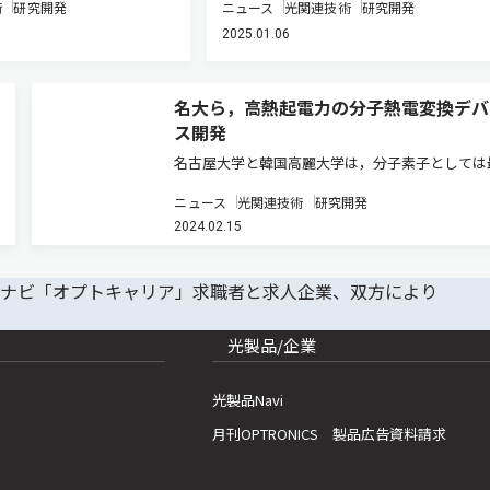
術
研究開発
ニュース
光関連技術
研究開発
2025.01.06
名大ら，高熱起電力の分子熱電変換デバ
ス開発
名古屋大学と韓国高麗大学は，分子素子としては
の熱起電力を持つ熱電変換デバイスを新たに開発
ニュース
光関連技術
研究開発
（ニュースリリース）。 ゼーベック効果を利用
2024.02.15
電変換素子の毒性や資源の希少性の問題を解決す
子熱電素子として，Ru錯体…
光製品/企業
光製品Navi
月刊OPTRONICS 製品広告資料請求