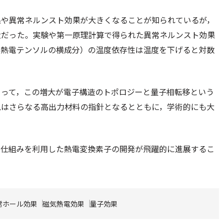
果や異常ネルンスト効果が大きくなることが知られているが，
大だった。実験や第一原理計算で得られた異常ネルンスト効果
，熱電テンソルの横成分）の温度依存性は温度を下げると対数
よって，この増大が電子構造のトポロジーと量子相転移という
見はさらなる高出力材料の指針となるとともに，学術的にも大
い仕組みを利用した熱電変換素子の開発が飛躍的に進展するこ
常ホール効果
磁気熱電効果
量子効果