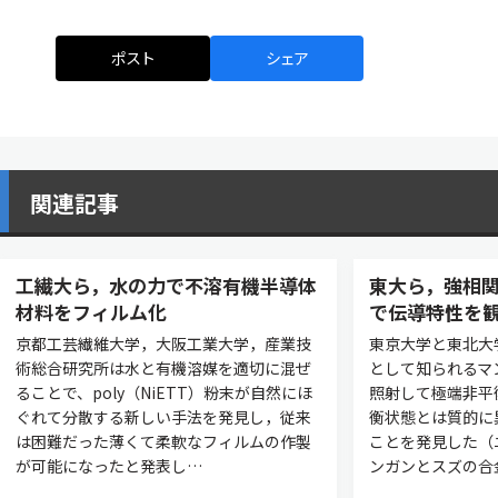
ポスト
シェア
関連記事
工繊大ら，水の力で不溶有機半導体
東大ら，強相
材料をフィルム化
で伝導特性を
京都工芸繊維大学，大阪工業大学，産業技
東京大学と東北大
術総合研究所は水と有機溶媒を適切に混ぜ
として知られるマ
ることで、poly（NiETT）粉末が自然にほ
照射して極端非平
ぐれて分散する新しい手法を発見し，従来
衡状態とは質的に
は困難だった薄くて柔軟なフィルムの作製
ことを発見した（
が可能になったと発表し…
ンガンとスズの合