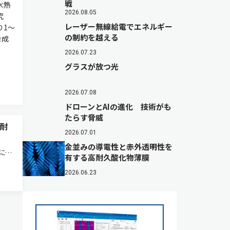
戦
水熱
2026.08.05
究
レーザー無線給電でエネルギー
り1～
の制約を越える
合成
2026.07.23
グラスが放つ光
2026.07.08
ドローンとAIの進化 技術がも
たらす脅威
耐
2026.07.01
金並みの導電性と赤外透明性を
に使
有する高耐久酸化物薄膜
ン
2026.06.23
に用
）を