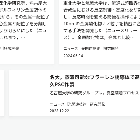
理化学研究所，名古屋大
東北大学と筑波大学は，流通式超臨界
ポルフィリン金属錯体の
合成法における反応制御・高度化を研
測から，その金属―配位子
し，反応時間を変える簡便な操作によ
心金属と配位子を分離し
10nmの金属酸化物ナノ粒子を精密に
より明らかにした（ニュ
する手法を開発した（ニュースリリー
 これまで，…
ス）。 金属酸化物は，金属と比較…
術
研究開発
ニュース
光関連技術
研究開発
2024.06.04
名大，蒸着可能なフラーレン誘導体で高
久PSC作製
名古屋大学の研究グループは，真空蒸着プロセス
用でき，形態的に安定な蒸着膜を与えるフラーレ
ニュース
光関連技術
研究開発
（C60）の誘導体を開発した。これを電子輸送層
2023.12.22
い，耐久性が高いペロブスカイト太陽電池（PSC
作製した（ニュースリリース…