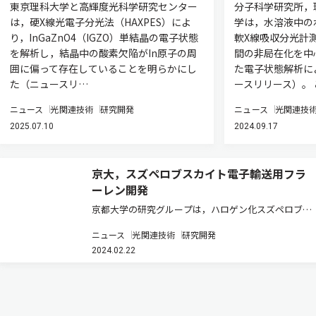
東京理科大学と高輝度光科学研究センター
分子科学研究所，
は，硬X線光電子分光法（HAXPES）によ
学は，水溶液中の
り，InGaZnO4（IGZO）単結晶の電子状態
軟X線吸収分光計
を解析し，結晶中の酸素欠陥がIn原子の周
間の非局在化を中
囲に偏って存在していることを明らかにし
た電子状態解析に
た（ニュースリ…
ースリリース）。
ニュース
光関連技術
研究開発
ニュース
光関連技
2025.07.10
2024.09.17
京大，スズペロブスカイト電子輸送用フラ
ーレン開発
京都大学の研究グループは，ハロゲン化スズペロブス
カイト太陽電池の電子輸送材料として用いることがで
ニュース
光関連技術
研究開発
きる開口フラーレン化合物を開発した（ニュースリリ
2024.02.22
ース）。 スズ系ペロブスカイト太陽電池の課題のひと
つに，得られる開放電圧が低…