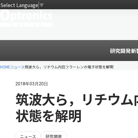
Select Language
▼
研究開発
新
HOME
ニュース
筑波大ら，リチウム内包フラーレンの電子状態を解明
2018年03月20日
筑波大ら，リチウム
状態を解明
ニュース
研究開発