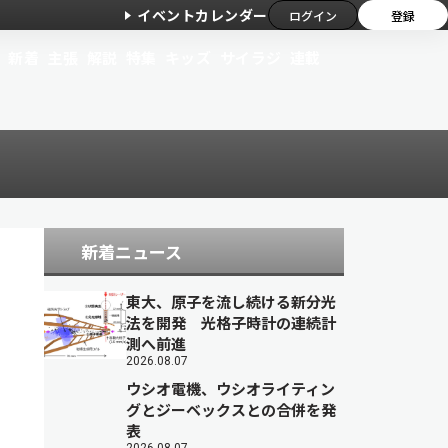
イベントカレンダー
ログイン
登録
新着
主張
解説
特集
キッズ
サイラジ
連載
新着ニュース
東大、原子を流し続ける新分光
法を開発 光格子時計の連続計
測へ前進
2026.08.07
ウシオ電機、ウシオライティン
グとジーベックスとの合併を発
表