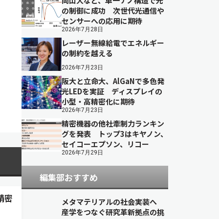
岡山大など、単一ナノ構造で光
の制御に成功 次世代光通信や
センサーへの応用に期待
2026年7月28日
レーザー無線給電でエネルギー
の制約を越える
2026年7月23日
阪大と立命大、AlGaNで多色発
光LEDを実証 ディスプレイの
小型・高精密化に期待
2026年7月23日
精密機器の他社牽制力ランキン
グを発表 トップ3はキヤノン、
セイコーエプソン、リコー
2026年7月29日
編集部おすすめ
精密
メタマテリアルの社会実装へ
産学をつなぐ研究革新拠点の挑