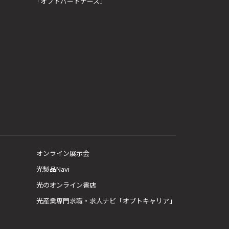
「オプトパートナーズ」
オンライン展示会
光製品Navi
光のオンライン書店
光産業専門求職・求人ナビ「オプトキャリア」