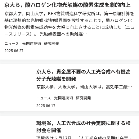
京大ら，酸ハロゲン化物光触媒の酸素生成を劇的向上
京都大学，岡山大学，KEK物質構造科学研究所は，第一原理計算を
基に理想的な光触媒-助触媒界面を設計することで，酸ハロゲン化
物光触媒の酸素生成効率を大幅に向上させることに成功した（ニュ
ースリリース）。 光触媒表面への助触媒…
ニュース
光関連技術
研究開発
2025.06.27
京大ら，貴金属不要の人工光合成へ有機高
分子光触媒を開発
京都大学，大阪大学，岡山大学は，高効率二酸化
炭素変換を進行する錯体触媒内蔵型の有機高分子
ニュース
光関連技術
研究開発
光触媒を開発した（ニュースリリース）。 光反応
の効率を示す指標の一つである反応量子収率が
2025.06.17
30%を超える値が報告されている，比較的高効…
環境省，人工光合成の社会実装に関する検
討会を開催
環境省は５月13日，「人工光合成の早期社会実装