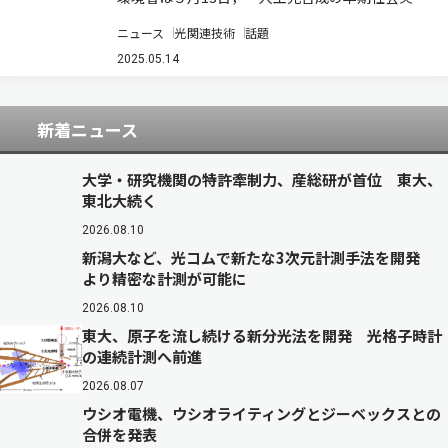
に向けた取組加速化に関する検討会」（第1回）
ニュース
光関連技術
話題
を開催した（ニュースリリース）。 2050年ネッ
トゼロの実現に向けては，再生可能エネルギーの
2025.05.14
主力電源化や革新的省エネ技術など，あら…
新着ニュース
大学・研究機関の特許牽制力、産総研が首位 東大、
東北大続く
2026.08.10
新潟大など、光コムで新たな3次元計測手法を開発
より精密な計測が可能に
2026.08.10
東大、原子を流し続ける新分光法を開発 光格子時計
の連続計測へ前進
2026.08.07
ウシオ電機、ウシオライティングとジーベックスとの
合併を発表