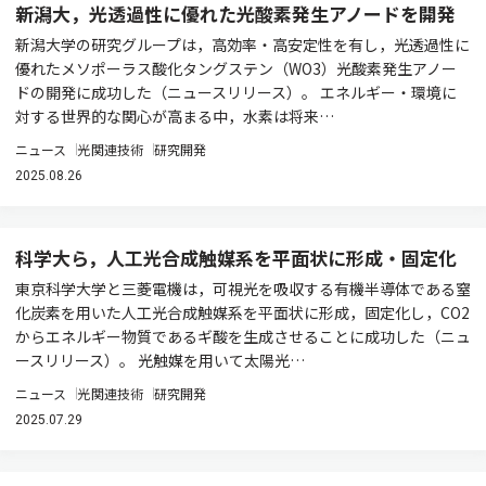
新潟大，光透過性に優れた光酸素発生アノードを開発
新潟大学の研究グループは，高効率・高安定性を有し，光透過性に
優れたメソポーラス酸化タングステン（WO3）光酸素発生アノー
ドの開発に成功した（ニュースリリース）。 エネルギー・環境に
対する世界的な関心が高まる中，水素は将来…
ニュース
光関連技術
研究開発
2025.08.26
科学大ら，人工光合成触媒系を平面状に形成・固定化
東京科学大学と三菱電機は，可視光を吸収する有機半導体である窒
化炭素を用いた人工光合成触媒系を平面状に形成，固定化し，CO2
からエネルギー物質であるギ酸を生成させることに成功した（ニュ
ースリリース）。 光触媒を用いて太陽光…
ニュース
光関連技術
研究開発
2025.07.29