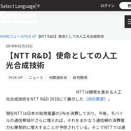
Select Language
▼
ログイン
登
HOME
ニュース
PICK UP
【NTT R&D】使命としての人工光合成技術
2018年02月23日
【NTT R&D】使命としての人工
光合成技術
PICK UP
ニュース
光関連技術
研究開発
NTTは開発を進める人工
光合成技術をNTT R&D 2018にて展示した（
技術概要
）。
現在NTTは日本の総発電量の1%を消費しており，今後，モバイ
ルの通信帯域がさらに増えれば，それをまかなう通信網の消費電
力も爆発的に増大することが予想されている。そこでNTTでは通