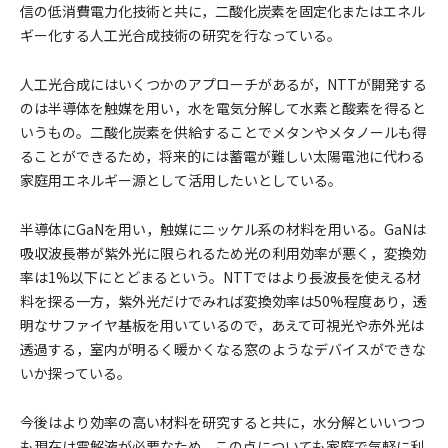
信の低消費電力化技術と共に，二酸化炭素を固定化またはエネル
ギー化する人工光合成技術の研究を行なっている。
人工光合成にはいくつかのアプローチがあるが，NTTが開発する
のは半導体を触媒を用い，水を電気分解して水素と酸素を得ると
いうもの。二酸化炭素を供給することでメタンやメタノールも得
ることができるため，将来的には蓄電が難しい太陽電池に代わる
家庭用エネルギー源として活用したいとしている。
半導体にGaNを用い，触媒にニッケル系の材料を用いる。GaNは
吸収波長帯が紫外光に限られるため光の利用効率が悪く，変換効
率は1%以下にとどまるという。NTTではより長波長を使える材
料を探る一方，紫外光だけでみれば変換効率は50%程度あり，透
明なサファイヤ基板を用いているので，あえて可視光や赤外光は
透過する，室内が明るく暖かくなる窓のようなデバイスができな
いか探っている。
今後はより効率の高い材料を研究すると共に，水分解といいつつ
も現在は電解液が必要なため，この点についても家庭で気軽に利