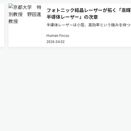
フォトニック結晶レーザーが拓く「高輝
半導体レーザー」の次章
半導体レーザーは小型、高効率という強みを持つ
で、高出力化するとビームが乱れ「輝度」が伸び
Human Focus
という壁があった。フォトニック結晶レーザーは
2026.04.02
常識を塗り替えつつある。その研究の先駆者であ
都大学高等研究院・特別教授の…