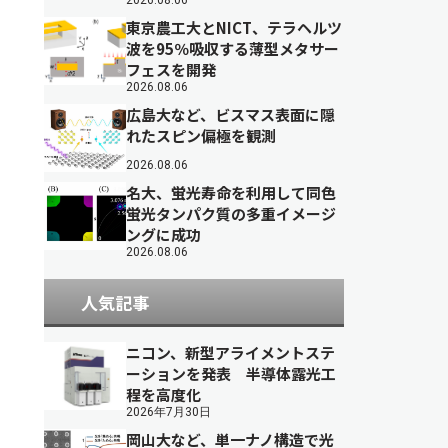
2026.08.06
東京農工大とNICT、テラヘルツ
波を95％吸収する薄型メタサー
フェスを開発
2026.08.06
広島大など、ビスマス表面に隠
れたスピン偏極を観測
2026.08.06
名大、蛍光寿命を利用して同色
蛍光タンパク質の多重イメージ
ングに成功
2026.08.06
人気記事
ニコン、新型アライメントステ
ーションを発表 半導体露光工
程を高度化
2026年7月30日
岡山大など、単一ナノ構造で光