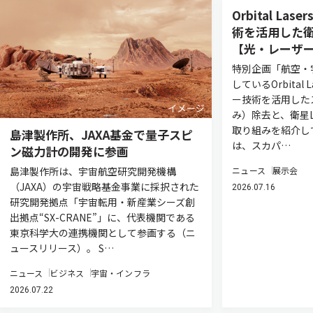
Orbital L
術を活用した衛
【光・レーザー
特別企画「航空・
しているOrbital
ー技術を活用した
み）除去と、衛星L
取り組みを紹介し
島津製作所、JAXA基金で量子スピ
は、スカパ…
ン磁力計の開発に参画
島津製作所は、宇宙航空研究開発機構
ニュース
展示会
（JAXA）の宇宙戦略基金事業に採択された
2026.07.16
研究開発拠点「宇宙転用・新産業シーズ創
出拠点“SX-CRANE”」に、代表機関である
東京科学大の連携機関として参画する（ニ
ュースリリース）。 S…
ニュース
ビジネス
宇宙・インフラ
2026.07.22