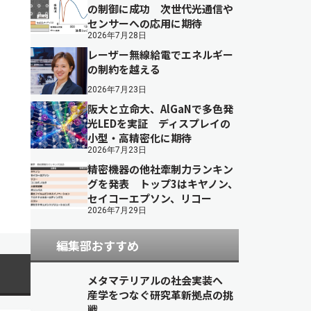
の制御に成功 次世代光通信や
センサーへの応用に期待
2026年7月28日
レーザー無線給電でエネルギー
の制約を越える
2026年7月23日
阪大と立命大、AlGaNで多色発
光LEDを実証 ディスプレイの
小型・高精密化に期待
2026年7月23日
精密機器の他社牽制力ランキン
グを発表 トップ3はキヤノン、
セイコーエプソン、リコー
2026年7月29日
編集部おすすめ
メタマテリアルの社会実装へ
産学をつなぐ研究革新拠点の挑
戦