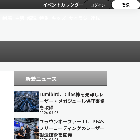
イベントカレンダー
ログイン
登録
新着
主張
解説
特集
キッズ
サイラジ
連載
新着ニュース
Lumibird、Cilas株を売却しレ
ーザー・メガジュール保守事業
を取得
2026.08.06
フラウンホーファーILT、PFAS
フリーコーティングのレーザー
製造技術を開発