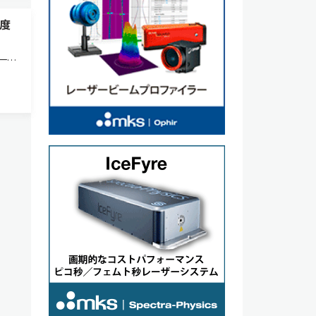
度
一方
ない
その
る京