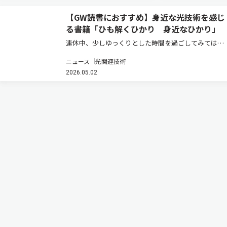
【GW読書におすすめ】身近な光技術を感じ
る書籍「ひも解くひかり 身近なひかり」
連休中、少しゆっくりとした時間を過ごしてみてはい
かがだろうか。青い空、鏡に映る自分、写真、通信、
ニュース
光関連技術
生命の営み――私たちの身の回りには、あらゆるところに
2026.05.02
光がある。日常では当たり前に受け止めている現象
も、その背後には反射、屈折…