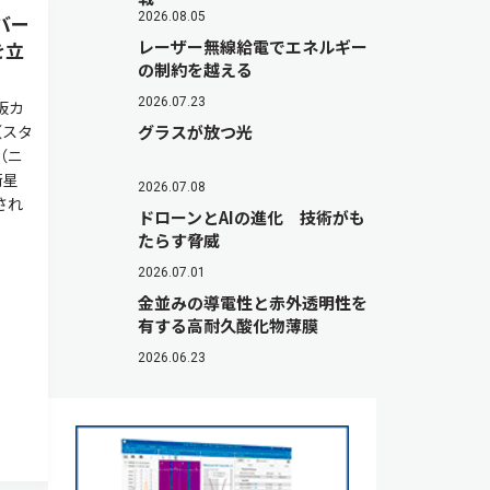
2026.08.05
バー
レーザー無線給電でエネルギー
を立
の制約を越える
2026.07.23
板カ
（スタ
グラスが放つ光
（ニ
衛星
2026.07.08
され
ドローンとAIの進化 技術がも
たらす脅威
2026.07.01
金並みの導電性と赤外透明性を
有する高耐久酸化物薄膜
2026.06.23