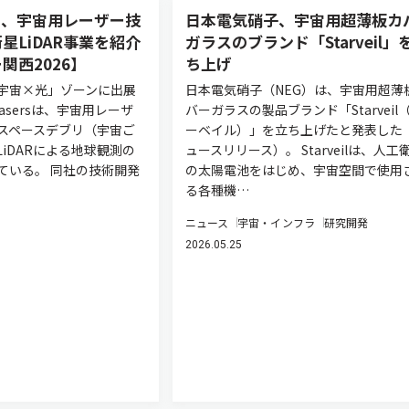
asers、宇宙用レーザー技
日本電気硝子、宇宙用超薄板カ
星LiDAR事業を紹介
ガラスのブランド「Starveil」
関西2026】
ち上げ
宇宙×光」ゾーンに出展
日本電気硝子（NEG）は、宇宙用超薄
 Lasersは、宇宙用レーザ
バーガラスの製品ブランド「Starveil
スペースデブリ（宇宙ご
ーベイル）」を立ち上げたと発表した
iDARによる地球観測の
ュースリリース）。 Starveilは、人工
ている。 同社の技術開発
の太陽電池をはじめ、宇宙空間で使用
る各種機…
ニュース
宇宙・インフラ
研究開発
2026.05.25