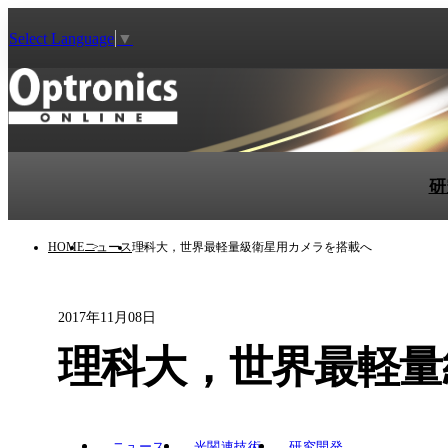
Select Language
▼
研
HOME
ニュース
理科大，世界最軽量級衛星用カメラを搭載へ
2017年11月08日
理科大，世界最軽量
ニュース
光関連技術
研究開発