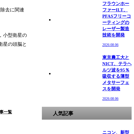
フラウンホー
リ除去に関連
ファーILT、
PFASフリーコ
ーティングの
レーザー製造
，小型衛星の
技術を開発
衛星の頭脳と
2026.08.06
東京農工大と
NICT、テラヘ
ルツ波を95％
吸収する薄型
メタサーフェ
スを開発
2026.08.06
事一覧
人気記事
ニコン、新型