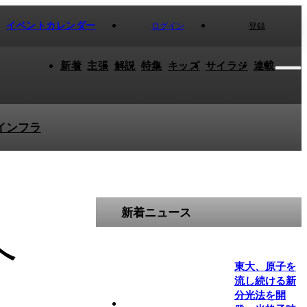
イベントカレンダー
ログイン
登録
新着
主張
解説
特集
キッズ
サイラジ
連載
インフラ
新着ニュース
へ
東大、原子を
流し続ける新
分光法を開