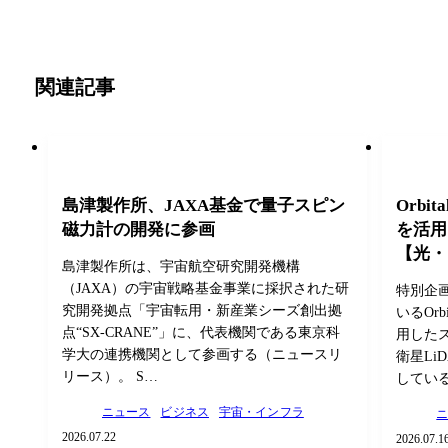
関連記事
島津製作所、JAXA基金で量子スピン
Orbi
磁力計の開発に参画
を活用
【光・
島津製作所は、宇宙航空研究開発機構
（JAXA）の宇宙戦略基金事業に採択された研
特別企
究開発拠点「宇宙転用・新産業シーズ創出拠
いるOrb
点“SX-CRANE”」に、代表機関である東京科
用した
学大の連携機関として参画する（ニュースリ
衛星Li
リース）。 S…
してい
ニュース
ビジネス
宇宙・インフラ
2026.07.22
2026.07.1