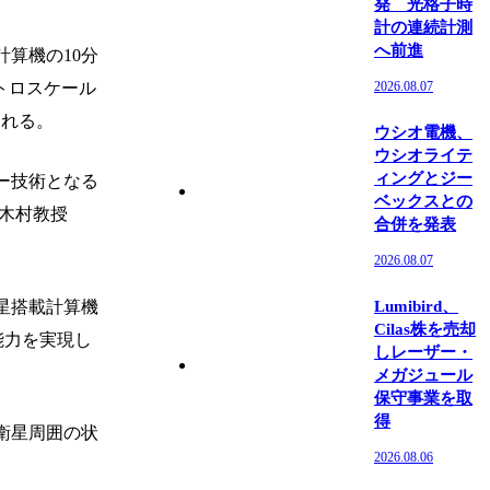
発 光格子時
計の連続計測
へ前進
算機の10分
ストロスケール
2026.08.07
られる。
ウシオ電機、
ウシオライテ
ィングとジー
ー技術となる
ベックスとの
の木村教授
合併を発表
。
2026.08.07
星搭載計算機
Lumibird、
Cilas株を売却
算能力を実現し
しレーザー・
メガジュール
保守事業を取
得
衛星周囲の状
2026.08.06
。