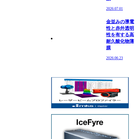
2026.07.01
金並みの導電
性と赤外透明
性を有する高
耐久酸化物薄
膜
2026.06.23