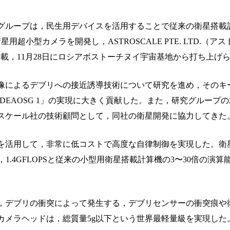
グループは，民生用デバイスを活用することで従来の衛星搭載計
小型カメラを開発し，ASTROSCALE PTE. LTD.（ア
に搭載，11月28日にロシアボストーチヌイ宇宙基地から打ち上げ
像によるデブリへの接近誘導技術について研究を進め，そのキ
EAOSG 1」の実現に大きく貢献した。また，研究グループ
スケール社の技術顧問として，同社の衛星開発に協力してきた
を活用して，非常に低コストで高度な自律制御を実現した。衛
S，1.4GFLOPSと従来の小型用衛星搭載計算機の3〜30倍の演
，デブリの衝突によって発生する，デブリセンサーの衝突痕や
カメラヘッドは，総質量5g以下という世界最軽量級を実現した