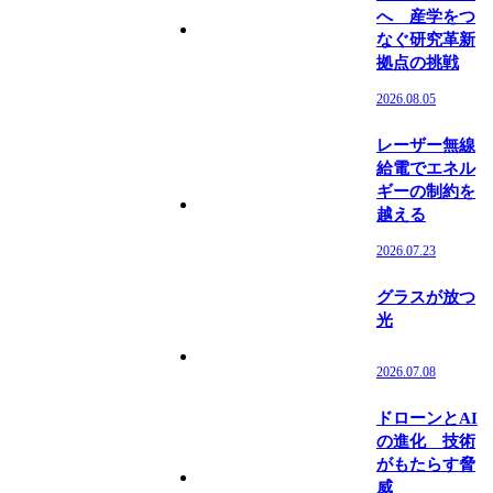
へ 産学をつ
なぐ研究革新
拠点の挑戦
2026.08.05
レーザー無線
給電でエネル
ギーの制約を
越える
2026.07.23
グラスが放つ
光
2026.07.08
ドローンとAI
の進化 技術
がもたらす脅
威