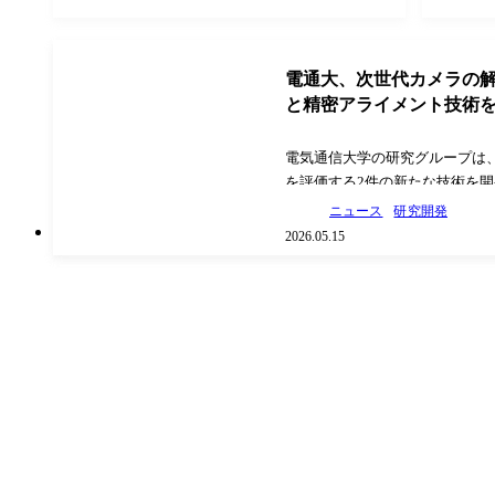
電通大、次世代カメラの
と精密アライメント技術
電気通信大学の研究グループは
を評価する2件の新たな技術を
ュースリリース）。 1件目は、
ニュース
研究開発
性能を示すMTF（変調伝達関数
2026.05.15
測定する技術。現在、MTF測定
界線を用いる「…