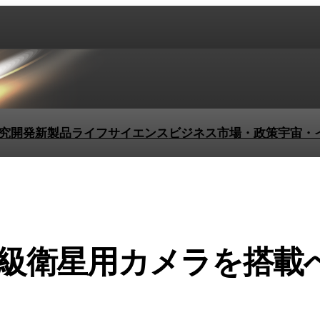
究開発
新製品
ライフサイエンス
ビジネス
市場・政策
宇宙・
級衛星用カメラを搭載