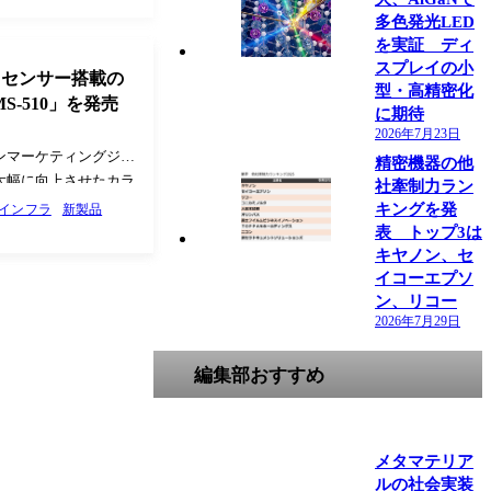
多色発光LED
を実証 ディ
スプレイの小
Dセンサー搭載の
型・高精密化
S-510」を発売
に期待
2026年7月23日
ンマーケティングジャ
精密機器の他
大幅に向上させたカラ
社牽制力ラン
ラの新製品として、約
キングを発
インフラ
新製品
Single Photon
表 トップ3は
ンサ…
キヤノン、セ
イコーエプソ
ン、リコー
2026年7月29日
編集部おすすめ
メタマテリア
ルの社会実装