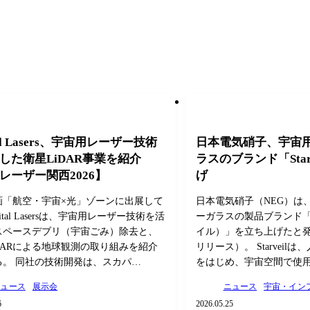
tal Lasers、宇宙用レーザー技術
日本電気硝子、宇宙
した衛星LiDAR事業を紹介
ラスのブランド「Star
レーザー関西2026】
げ
画「航空・宇宙×光」ゾーンに出展して
日本電気硝子（NEG）は
ital Lasersは、宇宙用レーザー技術を活
ーガラスの製品ブランド「St
スペースデブリ（宇宙ごみ）除去と、
イル）」を立ち上げたと
DARによる地球観測の取り組みを紹介
リリース）。 Starveil
る。 同社の技術開発は、スカパ…
をはじめ、宇宙空間で使
ニュース
展示会
ニュース
宇宙・イン
6
2026.05.25