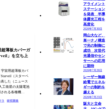
アライメント
ステーション
を発表 半導
体露光工程を
高度化
2026年7月30日
岡山大など、
単一ナノ構造
で光の制御に
用超薄板カバーガ
成功 次世代
veil」を立ち上
光通信やセン
サーへの応用
に期待
2026年7月28日
、宇宙用超薄板カバ
arveil（スターベ
レーザー無線
発表した（ニュース
給電でエネル
は、人工衛星の太陽電池
ギーの制約を
用される各種機…
越える
2026年7月23日
フラ
研究開発
阪大と立命
大、AlGaNで