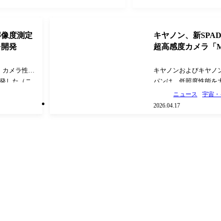
解像度測定
キヤノン、新SPA
を開発
超高感度カメラ「M
、カメラ性能
キヤノンおよびキヤノ
開発した（ニ
パンは、低照度性能を
カメラの解像
ー撮影用超高感度カメ
ニュース
宇宙・
）を高精度に
320万画素1.0型の新SPAD（
2026.04.17
では黒白の境
Avalanche Diode）セ