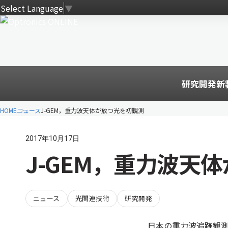
Select Language
▼
研究開発
新
HOME
ニュース
J-GEM，重力波天体が放つ光を初観測
2017年10月17日
J-GEM，重力波天
ニュース
光関連技術
研究開発
日本の重力波追跡観測チーム J-