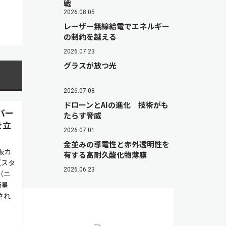
戦
2026.08.05
レーザー無線給電でエネルギー
の制約を越える
2026.07.23
グラスが放つ光
2026.07.08
ドローンとAIの進化 技術がも
バー
たらす脅威
を立
2026.07.01
金並みの導電性と赤外透明性を
板カ
有する高耐久酸化物薄膜
（スタ
2026.06.23
（ニ
衛星
され