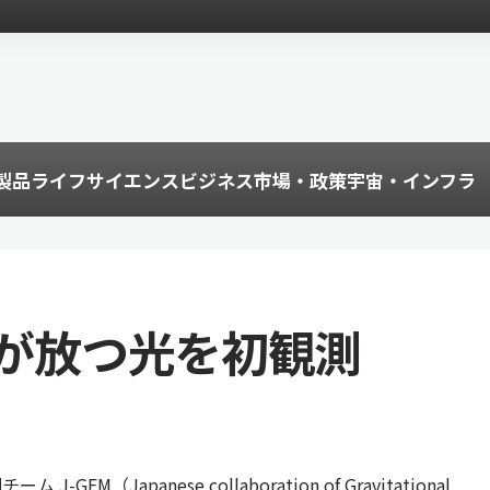
製品
ライフサイエンス
ビジネス
市場・政策
宇宙・インフラ
体が放つ光を初観測
GEM（Japanese collaboration of Gravitational