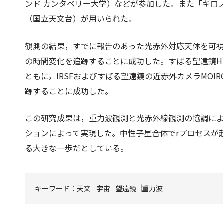
ンド カンタベリー大学）などが参加した。また「キロ
（国立天文台）が用いられた。
観測の結果，すでに報告のあった光赤外対応天体を可
の時間変化を追跡することに成功した。すばる望遠鏡HS
ともに，IRSFおよびすばる望遠鏡の近赤外カメラMOI
跡することに成功した。
この研究成果は，重力波観測と光赤外線観測の協調に
ションによって実現した。中性子星合体でrプロセスが
る大きな一歩だとしている。
キーワード：
天文
宇宙
望遠鏡
重力波