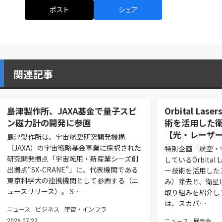
ポスト
シェア
関連記事
島津製作所、JAXA基金で量子スピ
Orbital L
ン磁力計の開発に参画
術を活用した衛
【光・レーザー
島津製作所は、宇宙航空研究開発機構
（JAXA）の宇宙戦略基金事業に採択された
特別企画「航空・
研究開発拠点「宇宙転用・新産業シーズ創
しているOrbital
出拠点“SX-CRANE”」に、代表機関である
ー技術を活用した
東京科学大の連携機関として参画する（ニ
み）除去と、衛星L
ュースリリース）。 S…
取り組みを紹介し
は、スカパ…
ニュース
ビジネス
宇宙・インフラ
ニュース
展示会
2026.07.22