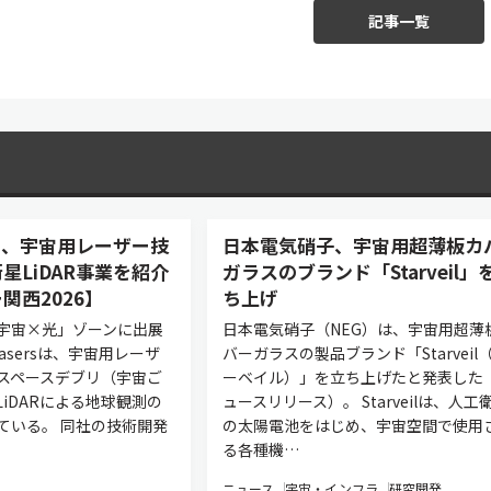
記事一覧
asers、宇宙用レーザー技
日本電気硝子、宇宙用超薄板カ
星LiDAR事業を紹介
ガラスのブランド「Starveil」
関西2026】
ち上げ
宇宙×光」ゾーンに出展
日本電気硝子（NEG）は、宇宙用超薄
 Lasersは、宇宙用レーザ
バーガラスの製品ブランド「Starveil
スペースデブリ（宇宙ご
ーベイル）」を立ち上げたと発表した
iDARによる地球観測の
ュースリリース）。 Starveilは、人工
ている。 同社の技術開発
の太陽電池をはじめ、宇宙空間で使用
る各種機…
ニュース
宇宙・インフラ
研究開発