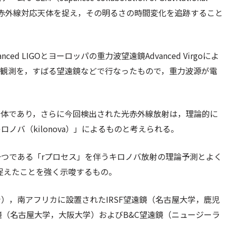
は，重力波源の光赤外線対応天体を捉え，その明るさの時間変化を追跡すること
ed LIGOとヨーロッパの重力波望遠鏡Advanced Virgoによ
追跡観測を，すばる望遠鏡などで行なったもので，重力波源が電
の合体であり，さらに今回検出された光赤外線放射は，理論的に
ノバ（kilonova）」によるものと考えられる。
つである「rプロセス」を伴うキロノバ放射の理論予測とよく
捉えたことを強く示唆するもの。
），南アフリカに設置されたIRSF望遠鏡（名古屋大学，鹿児
遠鏡（名古屋大学，大阪大学）およびB&C望遠鏡（ニュージーラ