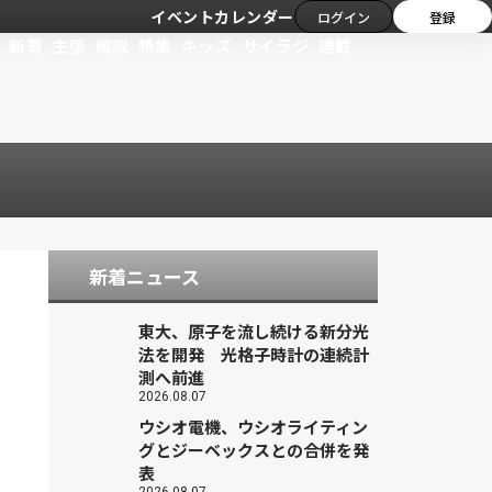
イベントカレンダー
ログイン
登録
新着
主張
解説
特集
キッズ
サイラジ
連載
新着ニュース
東大、原子を流し続ける新分光
法を開発 光格子時計の連続計
測へ前進
2026.08.07
ウシオ電機、ウシオライティン
グとジーベックスとの合併を発
表