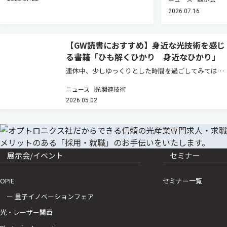
2026.07.16
【GW読書におすすめ】身近な光技術を感じ
る書籍「ひも解くひかり 身近なひかり」
連休中、少しゆっくりとした時間を過ごしてみてはい
かがだろうか。青い空、鏡に映る自分、写真、通信、
ニュース
光関連技術
生命の営み――私たちの身の回りには、あらゆるところに
2026.05.02
光がある。日常では当たり前に受け止めている現象
も、その背後には反射、屈折…
展示会/イベント
セミナー
OPIE
セミナー一覧
ー 量子イノベーションフェア
光・レーザー関西