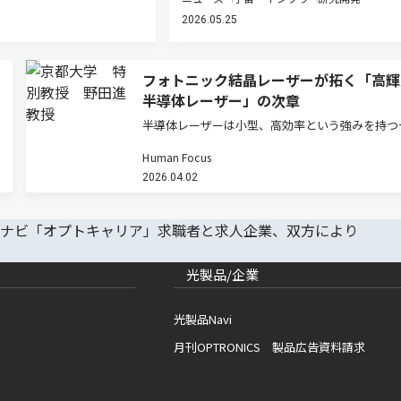
2026.05.25
フォトニック結晶レーザーが拓く「高輝
半導体レーザー」の次章
半導体レーザーは小型、高効率という強みを持つ
で、高出力化するとビームが乱れ「輝度」が伸び
Human Focus
という壁があった。フォトニック結晶レーザーは
2026.04.02
常識を塗り替えつつある。その研究の先駆者であ
都大学高等研究院・特別教授の…
光製品/企業
光製品Navi
月刊OPTRONICS 製品広告資料請求