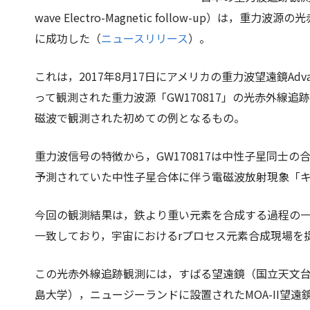
wave Electro-Magnetic follow-up）
に成功した（
ニュースリリース
）。
これは，2017年8月17日にアメリカの重力波望遠鏡Advanc
って観測された重力波源「GW170817」の光赤外線
磁波で観測された初めての例となるもの。
重力波信号の特徴から，GW170817は中性子星同士
予測されていた中性子星合体に伴う電磁波放射現象「キロ
今回の観測結果は，鉄より重い元素を合成する過程の一
一致しており，宇宙におけるrプロセス元素合成現場を
この光赤外線追跡観測には，すばる望遠鏡（国立天文台
島大学），ニュージーランドに設置されたMOA-II望