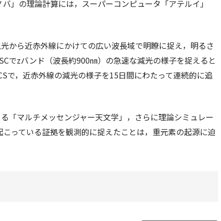
ノバ」の理論計算には，スーパーコンピュータ「アテルイ」
視光から近赤外線にかけての広い波長域で明瞭に捉え，明るさ
Cでzバンド（波長約900㎚）の急速な減光の様子を捉えると
RCSで，近赤外線の減光の様子を15日間にわたって連続的に追
よる「マルチメッセンジャー天文学」，さらに理論シミュレー
起こっている証拠を観測的に捉えたことは，重元素の起源に迫