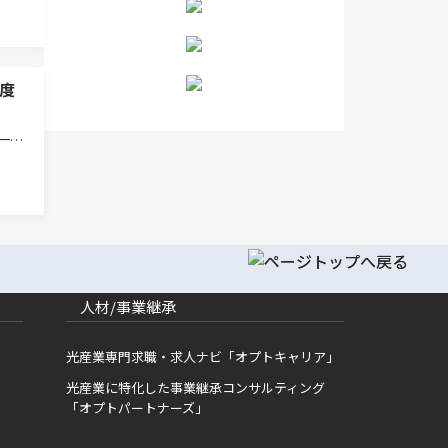
度
一方
ない
その
る京
人材/事業継承
光産業専門求職・求人ナビ「オプトキャリア」
光産業に特化した事業継承コンサルティング
「オプトパートナーズ」