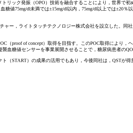
メトリック発振（OPO）技術を融合することにより，世界で
75mg/dl未満では±15mg/dl以内，75mg/dl以上では
チャー，ライトタッチテクノロジー株式会社を設立した。同社は平
proof of concept）取得を目指す。このPOC取得に
侵襲血糖値センサーを事業展開させることで，糖尿病患者のQO
ト（START）の成果の活用でもあり，今後同社は，QSTが