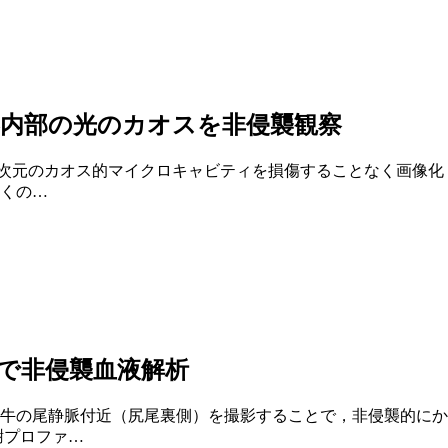
振器内部の光のカオスを非侵襲観察
、3次元のカオス的マイクロキャビティを損傷することなく画像
くの…
で非侵襲血液解析
牛の尾静脈付近（尻尾裏側）を撮影することで，非侵襲的にか
謝プロファ…