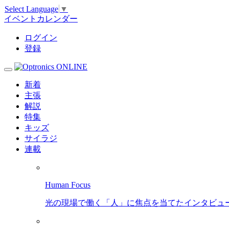
Select Language
▼
イベントカレンダー
ログイン
登録
新着
主張
解説
特集
キッズ
サイラジ
連載
Human Focus
光の現場で働く「人」に焦点を当てたインタビュ