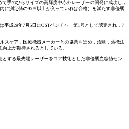
初めて手のひらサイズの高輝度中赤外レーザーの開発に成功し，
±20％以内に測定値の95％以上が入っていれば合格）を満たす非侵襲
成29年7月5日にQSTベンチャー第1号として認定され，7
より，ヘルスケア，医療機器メーカーとの協業を進め，治験，薬機法
L向上が期待されるとしている。
得意とする最先端レーザーをコア技術とした非侵襲血糖値セン