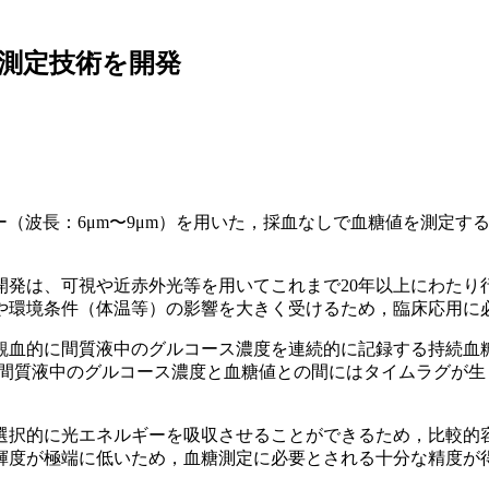
糖測定技術を開発
ー（波長：6μm〜9μm）を用いた，採血なしで血糖値を測定
開発は、可視や近赤外光等を用いてこれまで20年以上にわたり
や環境条件（体温等）の影響を大きく受けるため，臨床応用に
観血的に間質液中のグルコース濃度を連続的に記録する持続血
は間質液中のグルコース濃度と血糖値との間にはタイムラグが
選択的に光エネルギーを吸収させることができるため，比較的
輝度が極端に低いため，血糖測定に必要とされる十分な精度が