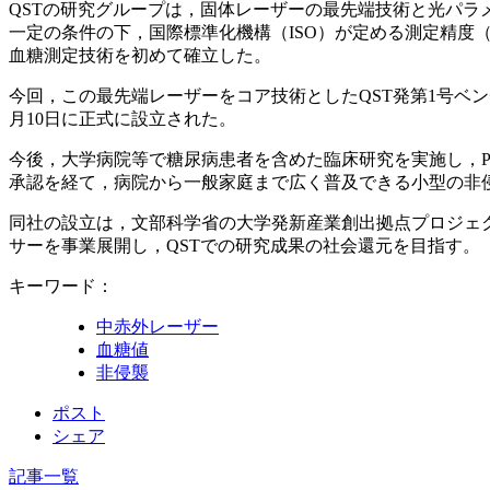
QSTの研究グループは，固体レーザーの最先端技術と光パラ
一定の条件の下，国際標準化機構（ISO）が定める測定精度（血糖値
血糖測定技術を初めて確立した。
今回，この最先端レーザーをコア技術としたQST発第1号ベン
月10日に正式に設立された。
今後，大学病院等で糖尿病患者を含めた臨床研究を実施し，POC（
承認を経て，病院から一般家庭まで広く普及できる小型の非
同社の設立は，文部科学省の大学発新産業創出拠点プロジェク
サーを事業展開し，QSTでの研究成果の社会還元を目指す。
キーワード：
中赤外レーザー
血糖値
非侵襲
ポスト
シェア
記事一覧