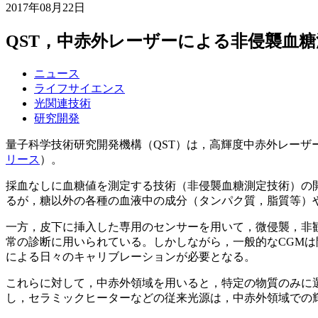
2017年08月22日
QST，中赤外レーザーによる非侵襲血
ニュース
ライフサイエンス
光関連技術
研究開発
量子科学技術研究開発機構（QST）は，高輝度中赤外レーザ
リース
）。
採血なしに血糖値を測定する技術（非侵襲血糖測定技術）の
るが，糖以外の各種の血液中の成分（タンパク質，脂質等）
一方，皮下に挿入した専用のセンサーを用いて，微侵襲，非
常の診断に用いられている。しかしながら，一般的なCGM
による日々のキャリブレーションが必要となる。
これらに対して，中赤外領域を用いると，特定の物質のみに
し，セラミックヒーターなどの従来光源は，中赤外領域での