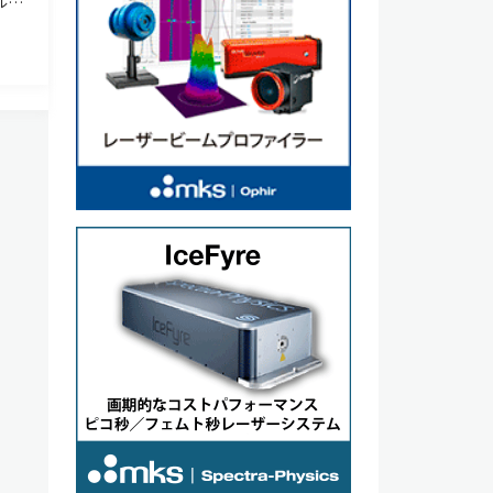
ルス
ce
、存在