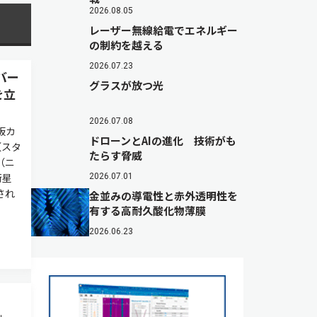
2026.08.05
レーザー無線給電でエネルギー
の制約を越える
2026.07.23
バー
グラスが放つ光
を立
2026.07.08
板カ
ドローンとAIの進化 技術がも
（スタ
たらす脅威
（ニ
衛星
2026.07.01
され
金並みの導電性と赤外透明性を
有する高耐久酸化物薄膜
2026.06.23