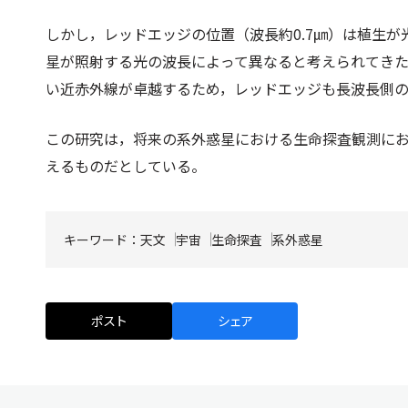
しかし，レッドエッジの位置（波長約0.7㎛）は植生
星が照射する光の波長によって異なると考えられてき
い近赤外線が卓越するため，レッドエッジも長波長側
この研究は，将来の系外惑星における生命探査観測に
えるものだとしている。
キーワード：
天文
宇宙
生命探査
系外惑星
ポスト
シェア