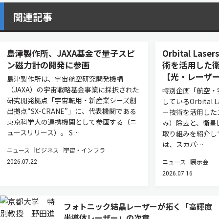
関連記事
島津製作所、JAXA基金で量子スピ
Orbital L
ン磁力計の開発に参画
術を活用した衛
【光・レーザー
島津製作所は、宇宙航空研究開発機構
（JAXA）の宇宙戦略基金事業に採択された
特別企画「航空・
研究開発拠点「宇宙転用・新産業シーズ創
しているOrbital
出拠点“SX-CRANE”」に、代表機関である
ー技術を活用した
東京科学大の連携機関として参画する（ニ
み）除去と、衛星L
ュースリリース）。 S…
取り組みを紹介し
は、スカパ…
ニュース
ビジネス
宇宙・インフラ
ニュース
展示会
2026.07.22
2026.07.16
フォトニック結晶レーザーが拓く「高輝度
半導体レーザー」の次章