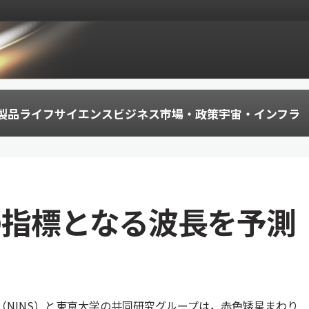
製品
ライフサイエンス
ビジネス
市場・政策
宇宙・インフラ
の指標となる波長を予測
（NINS）と東京大学の共同研究グループは，赤色矮星まわり