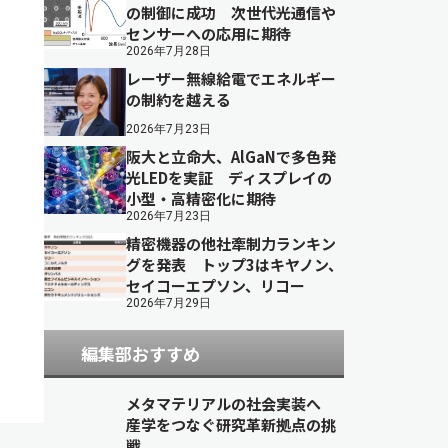
の制御に成功 次世代光通信や
センサーへの応用に期待
2026年7月28日
レーザー無線給電でエネルギー
の制約を越える
2026年7月23日
阪大と立命大、AlGaNで多色発
光LEDを実証 ディスプレイの
小型・高精密化に期待
2026年7月23日
精密機器の他社牽制力ランキン
グを発表 トップ3はキヤノン、
セイコーエプソン、リコー
2026年7月29日
編集部おすすめ
メタマテリアルの社会実装へ
産学をつなぐ研究革新拠点の挑
戦