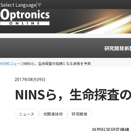
Select Language
▼
研究開発
新
HOME
ニュース
NINSら，生命探査の指標となる波長を予測
2017年08月09日
NINSら，生命探査
ニュース
光関連技術
研究開発
自然科学研究機構