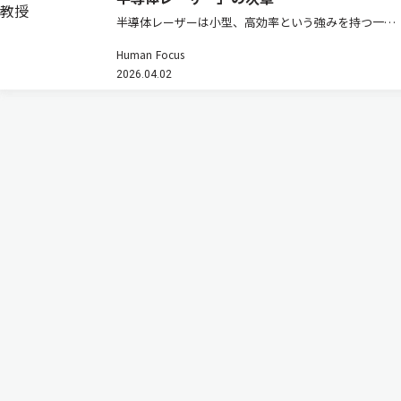
半導体レーザーは小型、高効率という強みを持つ一方
で、高出力化するとビームが乱れ「輝度」が伸びない
Human Focus
という壁があった。フォトニック結晶レーザーはその
2026.04.02
常識を塗り替えつつある。その研究の先駆者である京
都大学高等研究院・特別教授の…