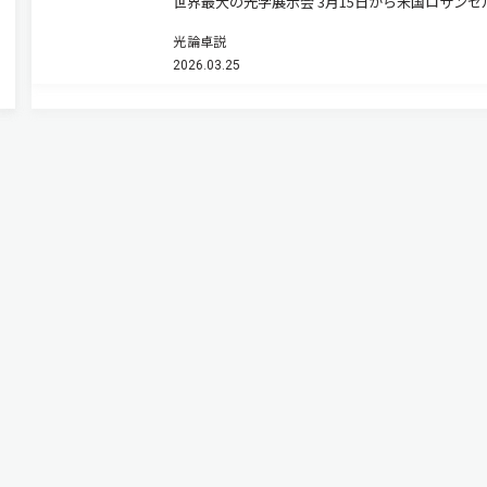
世界最大の光学展示会 3月15日から米国ロサンゼ
でOFC（Optical Fiber Communication Conferen
光論卓説
and Exhibition）が開幕する。通信バブル崩壊後
2026.03.25
感を失っていた同…