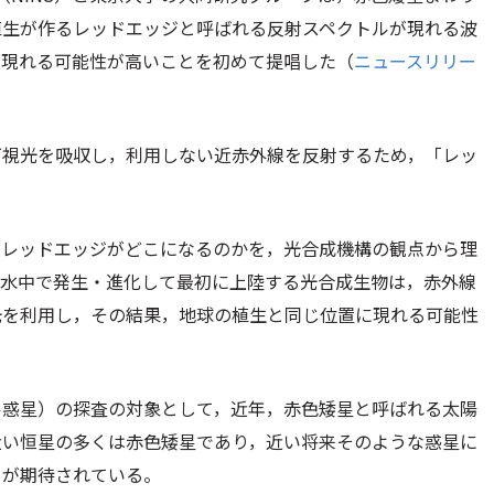
植生が作るレッドエッジと呼ばれる反射スペクトルが現れる波
に現れる可能性が高いことを初めて提唱した（
ニュースリリー
可視光を吸収し，利用しない近赤外線を反射するため，「レッ
のレッドエッジがどこになるのかを，光合成機構の観点から理
も水中で発生・進化して最初に上陸する光合成生物は，赤外線
光を利用し，その結果，地球の植生と同じ位置に現れる可能性
ル惑星）の探査の対象として，近年，赤色矮星と呼ばれる太陽
近い恒星の多くは赤色矮星であり，近い将来そのような惑星に
とが期待されている。