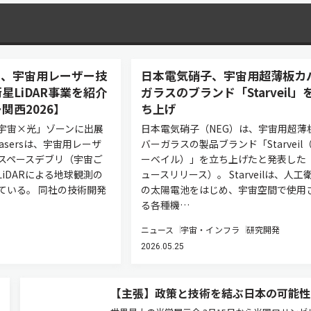
asers、宇宙用レーザー技
日本電気硝子、宇宙用超薄板カ
星LiDAR事業を紹介
ガラスのブランド「Starveil」
関西2026】
ち上げ
宇宙×光」ゾーンに出展
日本電気硝子（NEG）は、宇宙用超薄
 Lasersは、宇宙用レーザ
バーガラスの製品ブランド「Starveil
スペースデブリ（宇宙ご
ーベイル）」を立ち上げたと発表した
iDARによる地球観測の
ュースリリース）。 Starveilは、人工
ている。 同社の技術開発
の太陽電池をはじめ、宇宙空間で使用
る各種機…
ニュース
宇宙・インフラ
研究開発
2026.05.25
【主張】政策と技術を結ぶ日本の可能性