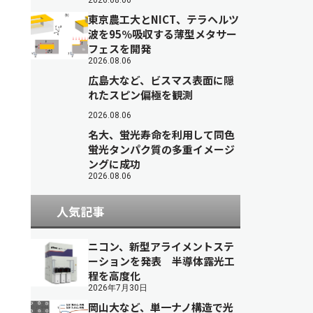
2026.08.06
東京農工大とNICT、テラヘルツ
波を95％吸収する薄型メタサー
フェスを開発
2026.08.06
広島大など、ビスマス表面に隠
れたスピン偏極を観測
2026.08.06
名大、蛍光寿命を利用して同色
蛍光タンパク質の多重イメージ
ングに成功
2026.08.06
人気記事
ニコン、新型アライメントステ
ーションを発表 半導体露光工
程を高度化
2026年7月30日
岡山大など、単一ナノ構造で光