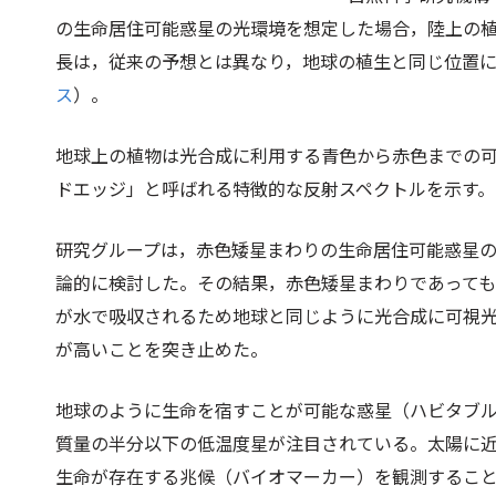
の生命居住可能惑星の光環境を想定した場合，陸上の
長は，従来の予想とは異なり，地球の植生と同じ位置
ス
）。
地球上の植物は光合成に利用する青色から赤色までの
ドエッジ」と呼ばれる特徴的な反射スペクトルを示す。
研究グループは，赤色矮星まわりの生命居住可能惑星
論的に検討した。その結果，赤色矮星まわりであって
が水で吸収されるため地球と同じように光合成に可視
が高いことを突き止めた。
地球のように生命を宿すことが可能な惑星（ハビタブ
質量の半分以下の低温度星が注目されている。太陽に
生命が存在する兆候（バイオマーカー）を観測するこ