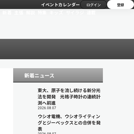
イベントカレンダー
ログイン
登録
新着
主張
解説
特集
キッズ
サイラジ
連載
新着ニュース
東大、原子を流し続ける新分光
法を開発 光格子時計の連続計
測へ前進
2026.08.07
ウシオ電機、ウシオライティン
グとジーベックスとの合併を発
表