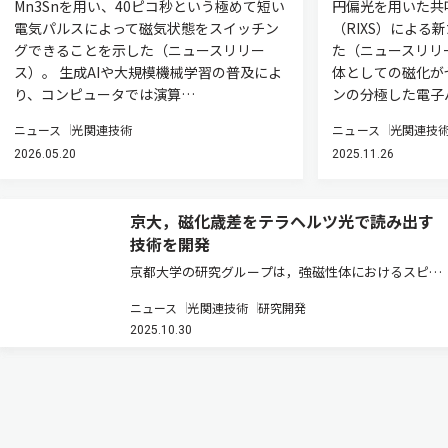
Mn3Snを用い、40ピコ秒という極めて短い
円偏光を用いた共
電気パルスによって磁気状態をスイッチン
（RIXS）による
グできることを示した（ニュースリリー
た（ニュースリリ
ス）。 生成AIや大規模機械学習の普及によ
体としての磁化が
り、コンピュータでは演算…
ンの分極した電子
ニュース
光関連技術
ニュース
光関連技
2026.05.20
2025.11.26
京大，磁化歳差をテラヘルツ光で読み出す
技術を開発
京都大学の研究グループは，強磁性体におけるスピン
（磁化）歳差運動の情報を，テラヘルツ（THz）光の
ニュース
光関連技術
研究開発
偏光回転として直接読み出すことに成功した（ニュー
2025.10.30
スリリース）。 従来，磁化の超高速ダイナミクスの検
出には，磁気光学効果やT…