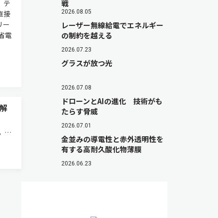
，テ
戦
2026.08.05
直接
リー
レーザー無線給電でエネルギー
省電
の制約を越える
2026.07.23
グラスが放つ光
2026.07.08
ドローンとAIの進化 技術がも
解
たらす脅威
2026.07.01
，回
金並みの導電性と赤外透明性を
ンと
有する高耐久酸化物薄膜
定・
ー
2026.06.23