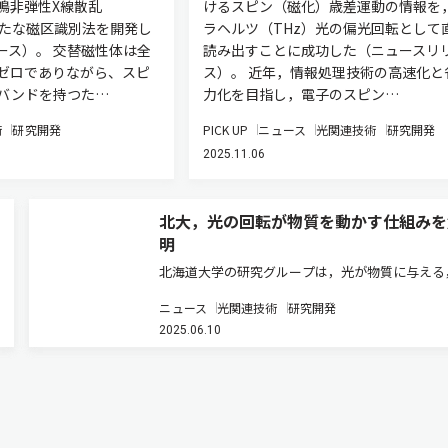
鳴非弾性X線散乱
けるスピン（磁化）歳差運動の情報を
新たな磁区識別法を開発し
ラヘルツ（THz）光の偏光回転として
ース）。 交替磁性体は全
読み出すことに成功した（ニュースリ
ゼロでありながら、スピ
ス）。 近年，情報処理技術の高速化と
バンドを持つた…
力化を目指し，電子のスピン…
術
研究開発
PICK UP
ニュース
光関連技術
研究開発
2025.11.06
北大，光の回転が物質を動かす仕組みを
明
北海道大学の研究グループは，光が物質に与える
転の力（光トルク）の源である角運動量を，スピ
ニュース
光関連技術
研究開発
軌道の二つに分け，それぞれの損失量を個別に測
2025.06.10
解析できる新たな理論を提案した（ニュースリリ
ス）。 光には，まっすぐ進むだ…