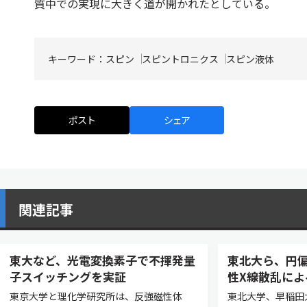
質中での実現に大きく道が開かれたとしている。
キーワード：
スピン
スピントロニクス
スピン液体
ポスト
シェア
関連記事
東大など、光電変換素子で不揮発量
東北大ら、円
子スイッチングを実証
性X線散乱に
東京大学と理化学研究所は、反強磁性体
東北大学、早稲田