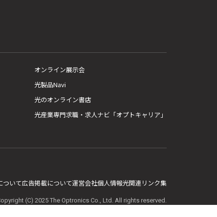
オンライン展示会
光製品Navi
光のオンライン書店
光産業専門求職・求人ナビ「オプトキャリア」
E について
広告掲載について
運営会社
個人情報
光関連リンク集
opyright (C) 2025 The Optronics Co., Ltd. All rights reserved.