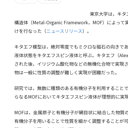
東京大学は，キタ
構造体（Metal-Organic Framework，MO
けを行なった（
ニュースリリース
）。
キタエフ模型は，絶対零度でもミクロな磁石の向きで
液体状態をキタエフスピン液体と呼ぶ。キタエフ（Alexe
された後，イリジウム酸化物などの無機化合物で実現
物は一般に性質の調整が難しく実現が困難だった。
研究では，無数に種類のある有機分子を利用することで
らなるMOFにおいてキタエフスピン液体が理想的に実
MOFは，金属原子と有機分子が網目状に結合した物質
有機分子を用いることで性質を細かく調整することが