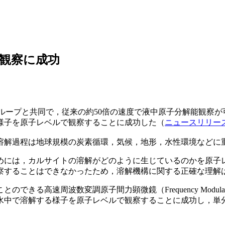
観察に成功
グループと共同で，従来の約50倍の速度で液中原子分解能観察が
様子を原子レベルで観察することに成功した（
ニュースリリー
溶解過程は地球規模の炭素循環，気候，地形，水性環境などに
めには，カルサイトの溶解がどのように生じているのかを原子
察することはできなかったため，溶解機構に関する正確な理解
波数変調原子間力顕微鏡（Frequency Modulation Atomi
水中で溶解する様子を原子レベルで観察することに成功し，単分