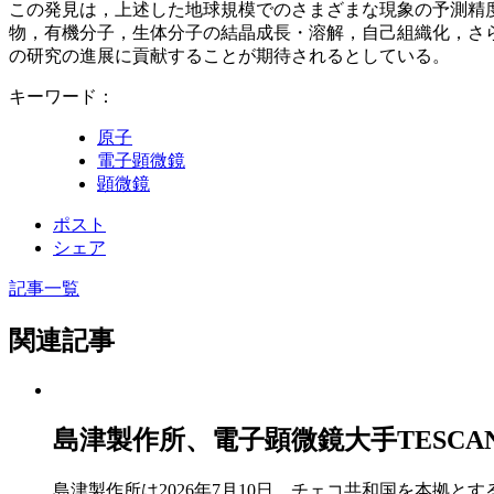
この発見は，上述した地球規模でのさまざまな現象の予測精度
物，有機分子，生体分子の結晶成長・溶解，自己組織化，さ
の研究の進展に貢献することが期待されるとしている。
キーワード：
原子
電子顕微鏡
顕微鏡
ポスト
シェア
記事一覧
関連記事
島津製作所、電子顕微鏡大手TESC
島津製作所は2026年7月10日、チェコ共和国を本拠と