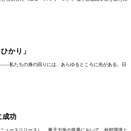
なひかり」
――私たちの身の回りには、あらゆるところに光がある。日
に成功
ニュースリリース）。 量⼦⼒学の世界において、外部環境と