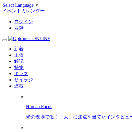
Select Language
▼
イベントカレンダー
ログイン
登録
新着
主張
解説
特集
キッズ
サイラジ
連載
Human Focus
光の現場で働く「人」に焦点を当てたインタビュ