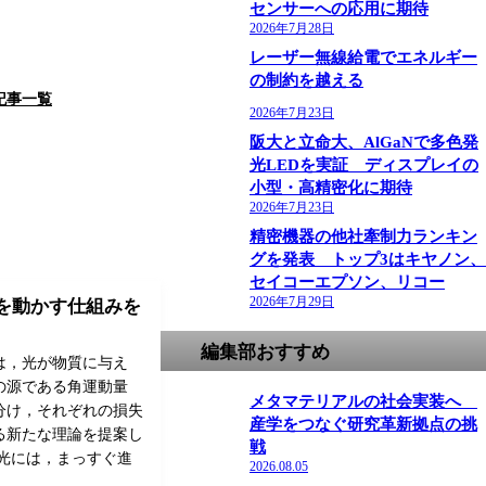
センサーへの応用に期待
2026年7月28日
レーザー無線給電でエネルギー
の制約を越える
記事一覧
2026年7月23日
阪大と立命大、AlGaNで多色発
光LEDを実証 ディスプレイの
小型・高精密化に期待
2026年7月23日
精密機器の他社牽制力ランキン
グを発表 トップ3はキヤノン、
セイコーエプソン、リコー
2026年7月29日
を動かす仕組みを
編集部おすすめ
は，光が物質に与え
の源である角運動量
メタマテリアルの社会実装へ
分け，それぞれの損失
産学をつなぐ研究革新拠点の挑
る新たな理論を提案し
戦
 光には，まっすぐ進
2026.08.05