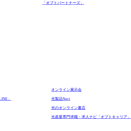
「オプトパートナーズ」
オンライン展示会
LINE」
光製品Navi
光のオンライン書店
光産業専門求職・求人ナビ「オプトキャリア」