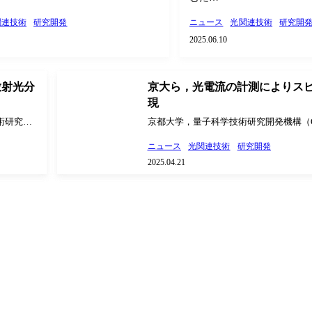
関連技術
研究開発
ニュース
光関連技術
研究開
2025.06.10
放射光分
京大ら，光電流の計測によりス
現
術研究開
京都大学，量子科学技術研究開発機構（
LEIL放
所は，4H型炭化ケイ素（SiC）結晶中
ニュース
光関連技術
研究開発
，分子線
る一つの電子スピンの情報を，光照射に
2025.04.21
計測（PDMR法）によって，室温下で電