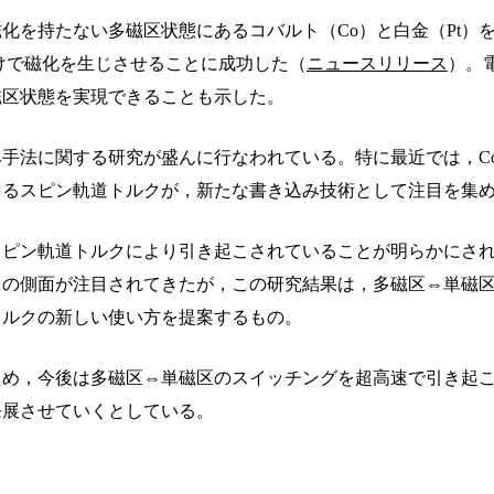
化を持たない多磁区状態にあるコバルト（Co）と白金（Pt）
だけで磁化を生じさせることに成功した（
ニュースリリース
）。
磁区状態を実現できることも示した。
法に関する研究が盛んに行なわれている。特に最近では，Co/
じるスピン軌道トルクが，新たな書き込み技術として注目を集
スピン軌道トルクにより引き起こされていることが明らかにさ
ての側面が注目されてきたが，この研究結果は，多磁区⇔単磁
トルクの新しい使い方を提案するもの。
ため，今後は多磁区⇔単磁区のスイッチングを超高速で引き起
発展させていくとしている。