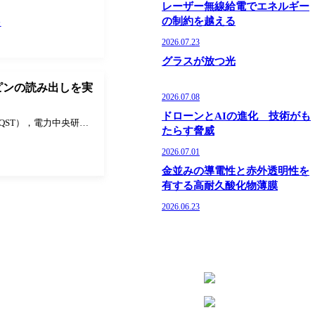
レーザー無線給電でエネルギー
の制約を越える
発
2026.07.23
グラスが放つ光
ピンの読み出しを実
2026.07.08
ドローンとAIの進化 技術がも
QST），電力中央研究
たらす脅威
の原子の抜け穴に存在す
2026.07.01
より発生する光電流の
気的に読…
金並みの導電性と赤外透明性を
有する高耐久酸化物薄膜
2026.06.23