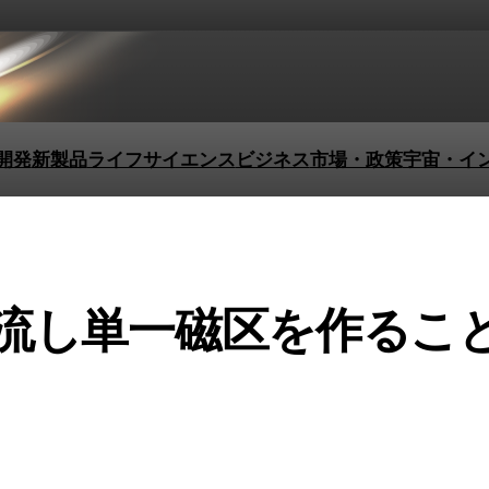
開発
新製品
ライフサイエンス
ビジネス
市場・政策
宇宙・イ
流し単一磁区を作るこ