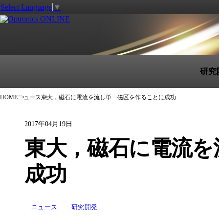
Select Language
▼
研究
HOME
ニュース
東大，磁石に電流を流し単一磁区を作ることに成功
2017年04月19日
東大，磁石に電流を
成功
ニュース
研究開発