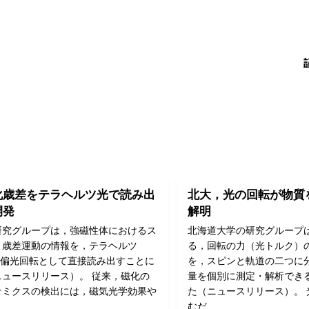
化歳差をテラヘルツ光で読み出
北大，光の回転が物質
開発
解明
研究グループは，強磁性体におけるス
北海道大学の研究グループ
）歳差運動の情報を，テラヘルツ
る，回転の力（光トルク）
の偏光回転として直接読み出すことに
を，スピンと軌道の二つに
ニュースリリース）。 従来，磁化の
量を個別に測定・解析でき
ナミクスの検出には，磁気光学効果や
た（ニュースリリース）。
むだ…