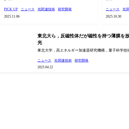
PICK UP
ニュース
光関連技術
研究開発
ニュース
光
2025.11.06
2025.10.30
東北大ら，反磁性体だが磁性を持つ薄膜を
光
東北大学，高エネルギー加速器研究機構，量子科学技
発機構，台湾同歩輻射研究中心，仏ロレーヌ大学，仏SO
ニュース
光関連技術
研究開発
射光施設は，クロムを含む反強磁性体Cr2Se3に着目し
2025.04.22
エピタキシー法によってグラフェン上にCr…