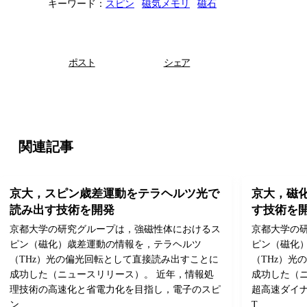
キーワード：
スピン
磁気メモリ
磁石
ポスト
シェア
関連記事
京大，スピン歳差運動をテラヘルツ光で
京大，磁
読み出す技術を開発
す技術を
京都大学の研究グループは，強磁性体におけるス
京都大学の
ピン（磁化）歳差運動の情報を，テラヘルツ
ピン（磁化
（THz）光の偏光回転として直接読み出すことに
（THz）光
成功した（ニュースリリース）。 近年，情報処
成功した（
理技術の高速化と省電力化を目指し，電子のスピ
超高速ダイ
ン…
T…