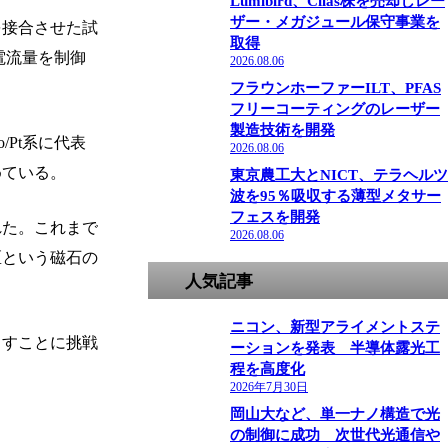
Lumibird、Cilas株を売却しレー
ザー・メガジュール保守事業を
を接合させた試
取得
電流量を制御
2026.08.06
フラウンホーファーILT、PFAS
フリーコーティングのレーザー
製造技術を開発
Pt系に代表
2026.08.06
めている。
東京農工大とNICT、テラヘルツ
波を95％吸収する薄型メタサー
フェスを開発
れた。これまで
2026.08.06
区という磁石の
人気記事
ニコン、新型アライメントステ
こすことに挑戦
ーションを発表 半導体露光工
程を高度化
2026年7月30日
岡山大など、単一ナノ構造で光
の制御に成功 次世代光通信や