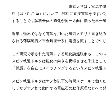
東京大学は，室温で磁
料（以下Co/Pt系）において，試料に直接電流を流す
することで，試料全体の磁化が同一方向に揃った単一
近年，磁界ではなく電流を用いた磁気メモリの書き込み手
される薄膜磁石／重金属接合系に電流を流すことで生
この研究で示された電流による磁化誘起現象も，この
スピン軌道トルクは磁化の向きを反転させる手法とし
「状態」を自在にスイッチングするというスピン軌道
スピン軌道トルクはナノ秒以下の時間スケールで働く
し，サブナノ秒で動作する電磁石の動作原理などへと