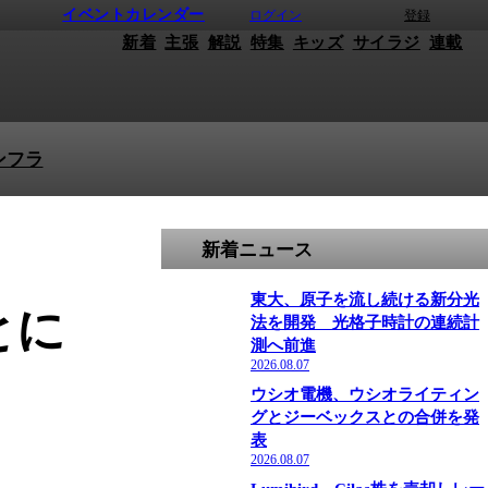
イベントカレンダー
ログイン
登録
新着
主張
解説
特集
キッズ
サイラジ
連載
ンフラ
新着ニュース
東大、原子を流し続ける新分光
とに
法を開発 光格子時計の連続計
測へ前進
2026.08.07
ウシオ電機、ウシオライティン
グとジーベックスとの合併を発
表
2026.08.07