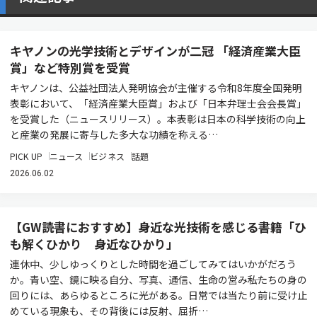
キヤノンの光学技術とデザインが二冠 「経済産業大臣
賞」など特別賞を受賞
キヤノンは、公益社団法人発明協会が主催する令和8年度全国発明
表彰において、「経済産業大臣賞」および「日本弁理士会会長賞」
を受賞した（ニュースリリース）。本表彰は日本の科学技術の向上
と産業の発展に寄与した多大な功績を称える…
PICK UP
ニュース
ビジネス
話題
2026.06.02
【GW読書におすすめ】身近な光技術を感じる書籍「ひ
も解くひかり 身近なひかり」
連休中、少しゆっくりとした時間を過ごしてみてはいかがだろう
か。青い空、鏡に映る自分、写真、通信、生命の営み――私たちの身の
回りには、あらゆるところに光がある。日常では当たり前に受け止
めている現象も、その背後には反射、屈折…