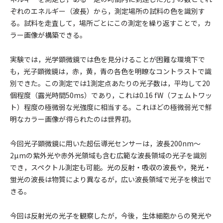
ぞれのエネルギー（波長）から，測定場所の試料の色を識別す
る。試料を走査して，場所ごとにこの測定を繰り返すことで，カ
ラー画像が構築できる。
実験では，光学顕微鏡では色を見分けることが困難な環境下で
も，光子顕微鏡は，赤，黄，青の各色を明瞭なコントラストで識
別できた。この測定では1測定点あたりの光子数は，平均して20
個程度（露光時間50ms）であり，これは0.16 fW（フェムトワッ
ト）程度の極微弱な光強度に相当する。これほどの極微弱光で鮮
明なカラー画像が得られたのは世界初。
今回光子顕微鏡に用いた超伝導光センサーは，波長200nm～
2µmの紫外光や赤外光領域も含む広範な波長領域の光子を識別
でき，スペクトル測定も可能。光の反射・吸収の波長や，発光・
蛍光の波長は物質により異なるが，広い波長領域で光子を検出で
きる。
今回は反射光の光子を観察したが，今後，生体細胞からの発光や