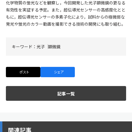
化学物質の蛍光などを観察し，今回開発した光子顕微鏡の更なる
有効性を実証する予定。また，超伝導光センサーの高感度化とと
もに，超伝導光センサーの多素子化により，試料からの極微弱な
発光や蛍光のカラー動画を撮影できる技術の開発にも取り組む。
キーワード：
光子
顕微鏡
ポスト
シェア
記事一覧
関連記事