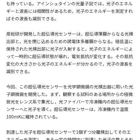
も持っている。アインシュタインの光量子説では，光子のエネル
ギーと波長には相関性があるため，光子のエネルギーを測定すれ
ばその波長も識別できる。
産総研が開発した超伝導光センサーは，超伝導薄膜からなる光検
出部と，光を閉じ込めるための誘電体多層膜からなる。極低温に
保持された光検出部に光子が入射すると，光子のエネルギーによ
って一時的に超伝導状態が壊れ，電気抵抗が変化する。その抵抗
変化の大きさから光子のエネルギーが分かるので，光子の波長を
識別できる。
今回、この超伝導光センサーを光学顕微鏡の光検出器に用いた光
子顕微鏡を開発した。まず，観察する試料のある場所からの極微
弱光をレンズ系で集光し，光ファイバーで冷凍機内の超伝導光セ
ンサーへと光子を導く。超伝導光センサーは，冷凍機内で温度
100mKに維持されている。
到達した光子を超伝導光センサーで1個ずつ分離検出してそのエ
ネルギーを測定し，ある一定の時間内に到達した光子の数とそれ