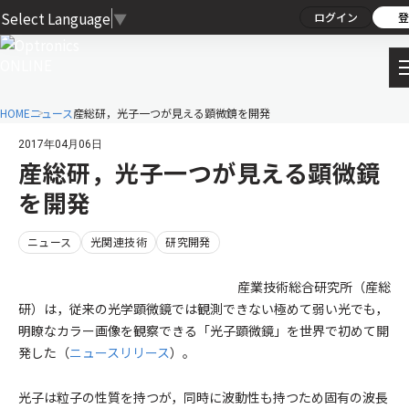
Select Language
▼
ログイン
登
HOME
ニュース
産総研，光子一つが見える顕微鏡を開発
2017年04月06日
産総研，光子一つが見える顕微鏡
を開発
ニュース
光関連技術
研究開発
産業技術総合研究所（産総
研）は，従来の光学顕微鏡では観測できない極めて弱い光でも，
明瞭なカラー画像を観察できる「光子顕微鏡」を世界で初めて開
発した（
ニュースリリース
）。
光子は粒子の性質を持つが，同時に波動性も持つため固有の波長