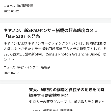
ニュース
光関連技術
2026.05.02
キヤノン、新SPADセンサー搭載の超高感度カメラ
「MS-510」を発売
キヤノンおよびキヤノンマーケティングジャパンは、低照度性能を
大幅に向上させたカラー撮影用超高感度カメラの新製品として、約
320万画素1.0型の新SPAD（Single Photon Avalanche Diode）セ
ンサ…
ニュース
宇宙・インフラ
新製品
2026.04.17
東大、細胞内の構造と微粒子の動きを同時
観察する顕微鏡を開発
東京大学の研究グループは、前方散乱光と後方散
乱光を同時に定量する「双方向定量散乱顕微鏡」
ニュース
光関連技術
研究開発