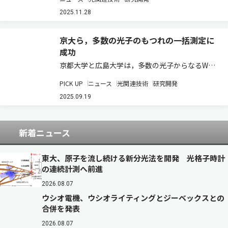
を開発した（ニュースリリース）。 ラベルフリー
顕微鏡として広く用いられる定量位相顕微鏡
2025.11.28
（QPM）は、試料の屈折率分布に起因する前方
散…
京大ら，多数の光子のもつれの一括測定に
成功
京都大学と広島大学は，多数の光子からなるW状
態と呼ばれる量子もつれ状態を，一括で一度に識
PICK UP
ニュース
光関連技術
研究開発
別する，もつれ測定の方法を新たに開発，さらに
その実証実験に世界で初めて成功した（ニュース
2025.09.19
リリース）。 電子や光子などの個々の量子状態…
新着ニュース
東大、原子を流し続ける新分光法を開発 光格子時計
の連続計測へ前進
2026.08.07
ウシオ電機、ウシオライティングとジーベックスとの
合併を発表
2026.08.07