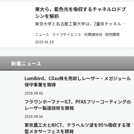
東大ら，藍色光を吸収するチャネルロドプ
シンを解析
東京大学と名古屋工業大学は，2量体チャネルロ
ドプシン（ChR）KnChRの立体構造を，クライ
ニュース
ライフサイエンス
光関連技術
研究開発
オ電子顕微鏡（cryo-EM）を用いた単粒子解析で
決定した（ニュースリリース）。 KnChRは2021
2025.06.24
年に研究グループにより初め…
新着ニュース
Lumibird、Cilas株を売却しレーザー・メガジュール
保守事業を取得
2026.08.06
フラウンホーファーILT、PFASフリーコーティングの
レーザー製造技術を開発
2026.08.06
東京農工大とNICT、テラヘルツ波を95％吸収する薄
型メタサーフェスを開発