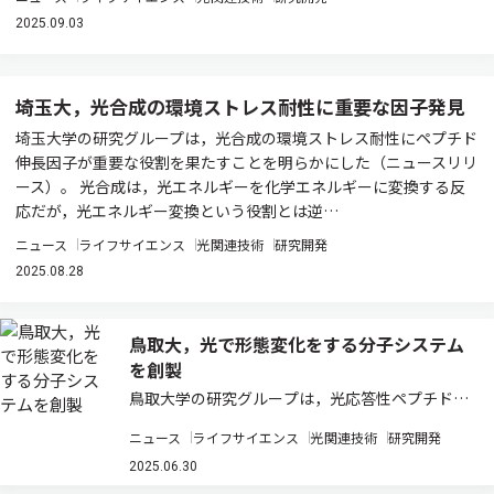
2025.09.03
埼玉大，光合成の環境ストレス耐性に重要な因子発見
埼玉大学の研究グループは，光合成の環境ストレス耐性にペプチド
伸長因子が重要な役割を果たすことを明らかにした（ニュースリリ
ース）。 光合成は，光エネルギーを化学エネルギーに変換する反
応だが，光エネルギー変換という役割とは逆…
ニュース
ライフサイエンス
光関連技術
研究開発
2025.08.28
鳥取大，光で形態変化をする分子システム
を創製
鳥取大学の研究グループは，光応答性ペプチドナ
ノファイバーを内包した相分離ジャイアントリポ
ニュース
ライフサイエンス
光関連技術
研究開発
ソームを人工的に創製し，光によりアメーバのよ
うな局所的な形態変化をさせることに世界で初め
2025.06.30
て成功した（ニュースリリース）。 真核生物の…