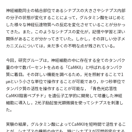
神経細胞同士の結合部位であるシナプスの大きさやシナプス内部
の分子の状態が変化することによって，グルタミン酸をはじめと
した様々な神経伝達物質への反応を変化させていることが分かっ
てきた。また，このようなシナプスの変化が，記憶や学習と深い
関係があることが分かってきていた。しかし，その詳しい分子メ
カニズムについては，未だ多くの不明な点が残されている。
今回，研究グループは，神経細胞の中に存在する全てのタンパク
量の中で数パーセントを占める「CaMKII」と呼ばれるタンパク
質に着目。その詳しい機能を調べるため，光を照射することで1
㎛という小さな単位で操作することが可能であり，かつ秒単位で
タンパク質の活性を操作することが可能な，「青色光応答性
CaMKII阻害ペプチド」を遺伝子工学的に開発して培養した神経
細胞に導入し，2光子励起蛍光顕微鏡を使ってシナプスを刺激し
た。
実験の結果，グルタミン酸によってCaMKIIを短時間で活性するこ
とが，シナプスの機能の中でも，特にシナプスが可塑的変化する