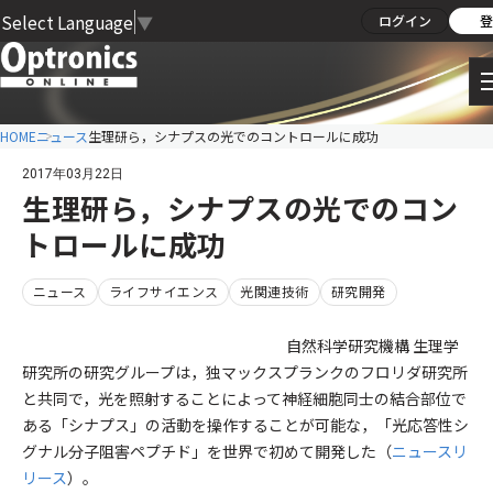
Select Language
▼
ログイン
登
HOME
ニュース
生理研ら，シナプスの光でのコントロールに成功
2017年03月22日
生理研ら，シナプスの光でのコン
トロールに成功
ニュース
ライフサイエンス
光関連技術
研究開発
自然科学研究機構 生理学
研究所の研究グループは，独マックスプランクのフロリダ研究所
と共同で，光を照射することによって神経細胞同士の結合部位で
ある「シナプス」の活動を操作することが可能な，「光応答性シ
グナル分子阻害ペプチド」を世界で初めて開発した（
ニュースリ
リース
）。