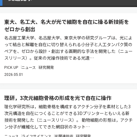
東大、名工大、名大が光で細胞を自在に操る新技術を
ゼロから創出
名古屋工業大学、名古屋大学、東京大学の研究グループは、光によ
って結合と解離を自在に切り替えられる小分子と人工タンパク質の
ペアを、ゼロから設計・創出する画期的な手法を開発した（ニュー
スリリース）。従来の光操作技術である光遺…
PICK UP
ニュース
研究開発
2026.05.01
理研，3次元細胞骨格の形成を光で自在に操作
理化学研究所は，細胞骨格を構成するアクチン分子を素材とした3
次元構造を自在につくることができる3Dプリンターともいえる新
技術を開発した（ニュースリリース）。 動物細胞の形態は，アクチ
ン分子が繊維化してできた網目状のネット…
ニュース
ライフサイエンス
光関連技術
研究開発