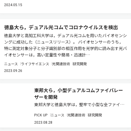
2024.05.15
徳島大ら，デュアル光コムでコロナウイルスを検出
徳島大学と高知工科大学は，デュアル光コムを用いたバイオセンシ
ングに成功した（ニュースリリース）。 バイオセンサーのうち，
特に測定対象分子と分子識別部の相互作用を光学的に読み出す光バ
イオセンサーは，高い定量性や簡易・迅速計…
ニュース
ライフサイエンス
光関連技術
研究開発
2023.09.26
東邦大ら，小型デュアルコムファイバレー
ザーを開発
東邦大学と徳島大学は，堅牢で小型な全ファイバ
型の機構共有型デュアルコムファイバレーザーの
PICK UP
ニュース
光関連技術
研究開発
開発に成功した（ニュースリリース）。 光周波数
コム（光コム）は，高度なレーザー技術であり，
2023.08.28
多くの科学的・技術的分野で欠かせない光源と…