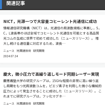
関連記事
NICT，光源一つで大容量コヒーレント光通信に成功
情報通信研究機構（NICT）は，光通信の周波数規格に準拠し，S，
C，L波長帯のほぼ全域でコヒーレント光通信を可能とする高品質
光コムの生成に世界で初めて成功した（ニュースリリース）。 増
大し続ける通信量に対応するため，波長…
ニュース
光関連技術
研究開発
2024.07.24
慶大，微小圧力で高繰り返しモード同期レーザー実現
慶應義塾大学の研究グループは，15GHz程度の非常に高い繰り返
し周期をもつ光周波数コムを，ピエゾ素子を利用した微小な機械的
圧力によって発生させることに成功した（ニュースリリース）。 こ
れまでに研究グループは，フッ化マグネ…
ニュース
光関連技術
研究開発