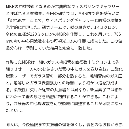
MBRの中核技術となるのが古典的なウィスパリングギャラリー
と呼ばれる音響効果。今回の研究では，MBR内で光を壁伝いに
「跳ね返す」ことで，ウィスパリングギャラリーと同様の現象を
光学的に再現した。研究チームは，壁の厚さが，1.4ミクロン，
全体の直径が120ミクロンのMBRを作製し，これを用いて，765
㎚の赤い中心周波数をもつ可視光コムの作製に成功した。この波
長分布は，予測していた結果と完全に一致した。
作製したMBRは，細いガラス毛細管を直径数十ミクロンまで先
細りさせ，一方の穴をふさいだ菅の中にガスを送り込む。二酸化
炭素レーザーでガラス管の一部分を熱すると，毛細管内のガス圧
と，溶解したガラス表面張力との均衡により細かい泡を形成す
る。柔軟性に欠けた従来の共振器とは異なり，新型素子では細部
にわたって壁の厚さを精密に制御することができる。これによ
り，共振器の中心周波数を可視領域に調整することが可能になっ
たという。
同大は，今後極限まで共振器の壁を薄くし，青色の低波長から赤