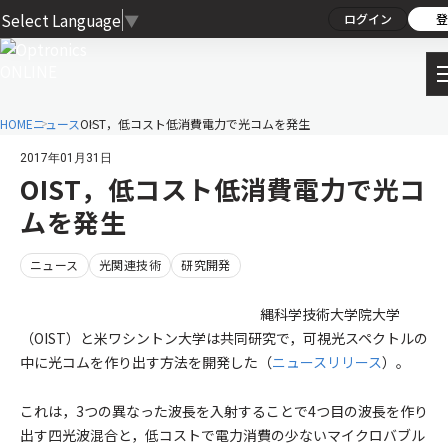
Select Language
▼
ログイン
登
HOME
ニュース
OIST，低コスト低消費電力で光コムを発生
2017年01月31日
OIST，低コスト低消費電力で光コ
ムを発生
ニュース
光関連技術
研究開発
縄科学技術大学院大学
（OIST）と米ワシントン大学は共同研究で，可視光スペクトルの
中に光コムを作り出す方法を開発した（
ニュースリリース
）。
これは，3つの異なった波長を入射することで4つ目の波長を作り
出す四光波混合と，低コストで電力消費の少ないマイクロバブル