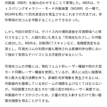
共振器（MBR）を組み合わせすることで実現した。MBRは，ウ
ィスパリングギャラリー・モード共振装置（WGMR）の一種で，
WGMRを用いて四光波混合を発生させるこれまでの方法では，赤
外領域の光コムを作製することしかできなかった。
しかし今回の研究では，デバイス内の標的波長を可視領域へと移
行させることで，人間の目にも見える「可視光ものさし」の作製
に成功した。MBRは，診断用CTスキャンなど，高精度測定を必
須とし，可視光コムの利用が最も期待される医療科学分野におい
て極めて有用なデバイスとなる可能性があるという。
可視光コムの作製には，現在フェムト秒レーザー機器や他の大型
モード同期レーザー機器を使用しているが，導入には広い設置場
所と膨大な電力消費を伴う。非線形光学現象を発生させるには，
共振器内を循環している光ビームの強度を上げなくてはならない
が，今回提案された省エネかつ超小型のMBRレーザー装置では，
共振器のサイズが小さいため，少量の光を入射するだけで高い循
環光強度を得ることができる。