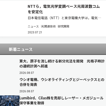
NTTら，電気光学変調ベース光周波数コム
を安定化
日本電信電話（NTT）と東京電機大学は，電気光
学変調ベース光周波数コムのさらなる安定化に成
ニュース
光関連技術
研究開発
功した（ニュースリリース）。 光周波数コムは，
周波数軸上でくし（コム）状の輝線スペクトルを
2023.07.21
持ち，光の周波数計測や光からマイクロ波へ…
新着ニュース
東大、原子を流し続ける新分光法を開発 光格子時計
の連続計測へ前進
2026.08.07
ウシオ電機、ウシオライティングとジーベックスとの
合併を発表
2026.08.07
Lumibird、Cilas株を売却しレーザー・メガジュール
保守事業を取得