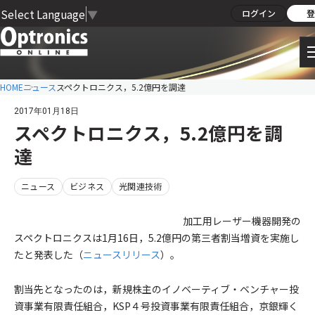
Select Language
▼
ログイン
登
HOME
ニュース
スペクトロニクス，5.2億円を調達
2017年01月18日
スペクトロニクス，5.2億円を調
達
ニュース
ビジネス
光関連技術
加工用レーザー機器開発の
スペクトロニクスは1月16日，5.2億円の第三者割当増資を実施し
たと発表した（
ニュースリリース
）。
割当先となったのは，新規株主のイノベーティブ・ベンチャー投
資事業有限責任組合，KSP４号投資事業有限責任組合，京銀輝く