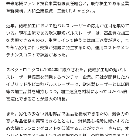
未来応援ファンド投資事業有限責任組合と，既存株主である産業
革新機構，大和企業投資，三菱UFJキャピタル。
近年，微細加工において短パルスレーザーの応用が注目を集めて
いる。現在主流である欧米製短パルスレーザーは，高品質な加工
を実現できるものの，生産ラインで使うには加工速度が遅く，ま
た部品劣化に伴う交換が頻繁に発生するため，運用コストやメン
テナンスコストで課題があった。
スペクトロニクスは2004年に設立された，微細加工用の短パル
スレーザー発振器を開発するベンチャー企業。同社が開発したハ
イブリッド型ピコ秒パルスレーザーは，欧米製レーザーとほぼ同
等の加工品質を維持しつつ，加工速度を材料によっては2～25倍
高速化できることが最大の特長。
また，劣化の少ない汎用部品で製品を構成できるため，競争力の
高い製品価格を実現できるとともに，消耗品も格段に減少するた
め大幅にランニングコストを低減することができる。さらに，オ
ンサイトでのメンテナンスや現場での消耗品の交換ができること