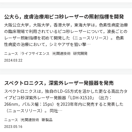
公大ら，皮膚治療用ピコ秒レーザーの照射指標を開発
大阪公立大学，大阪大学，香港大学，東海大学は，色素性病変治療
の臨床現場で利用されているピコ秒レーザーについて，波長ごとの
レーザー照射指標を初めて開発した（ニュースリリース）。 色素
性病変の治療において，シミやアザを狙い撃…
ニュース
ライフサイエンス
光関連技術
研究開発
2024.03.22
スペクトロニクス，深紫外レーザー発振器を発売
スペクトロニクスは，独自のLD-GS方式を活かした更なる高出力タ
イプピコ秒深紫外レーザー発振器「LDH-X1510」（出力：
266nm，パルス幅：15ps）を2023年年内に発売すると発表した
（ニュースリリース）。 同社…
ニュース
光関連技術
新製品
2023.05.16