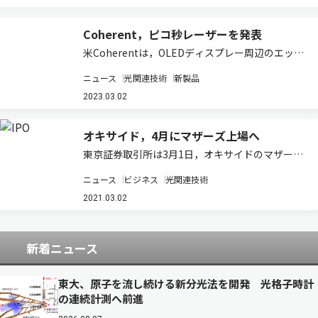
Coherent，ピコ秒レーザーを発表
米Coherentは，OLEDディスプレー周辺のエッジ
アブレーションを可能にする，深紫外（DUV）で
ニュース
光関連技術
新製品
平均出力10Wの新型「HyperRapid NXT 産業用ピ
コ秒レーザ」を市場導入したことを発表した（ニ
2023.03.02
ュースリリース）…
オキサイド，4月にマザーズ上場へ
東京証券取引所は3月1日，オキサイドのマザーズ
へのIPO（新規上場）を承認した。これに伴い同
ニュース
ビジネス
光関連技術
社は，株式売出しに関する取締役会決議を発表し
た（ニュースリリース）。 上場日は4月5日，普
2021.03.02
通株式750,000株を公募する。株式…
新着ニュース
東大、原子を流し続ける新分光法を開発 光格子時計
の連続計測へ前進