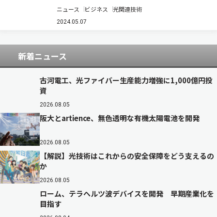
菱電線工業は，古河電工が三菱電線から同社株式
ニュース
ビジネス
光関連技術
40％を追加取得する株式譲渡契約を締結した（ニ
ュースリリース）。株式取得日は，2024年10月1
2024.05.07
日を予定している。 同社は，2022…
新着ニュース
古河電工、光ファイバー生産能力増強に1,000億円投
資
2026.08.05
阪大とartience、無色透明な有機太陽電池を開発
2026.08.05
【解説】光技術はこれからの安全保障をどう支えるの
か
2026.08.05
ローム、テラヘルツ波デバイスを開発 早期産業化を
目指す