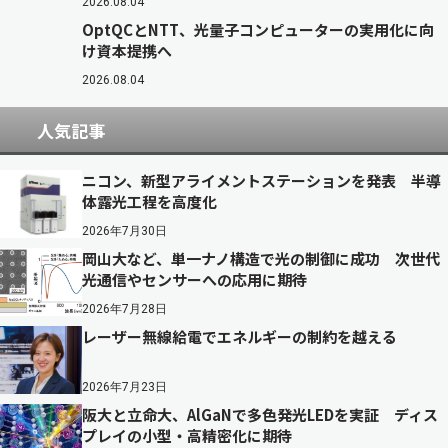
2026.08.04
OptQCとNTT、光量子コンピューターの実用化に向
け資本提携へ
2026.08.04
人気記事
ニコン、新型アライメントステーションを発表 半導
体露光工程を高度化
2026年7月30日
岡山大など、単一ナノ構造で光の制御に成功 次世代
光通信やセンサーへの応用に期待
2026年7月28日
レーザー無線給電でエネルギーの制約を越える
2026年7月23日
阪大と立命大、AlGaNで多色発光LEDを実証 ディス
プレイの小型・高精密化に期待