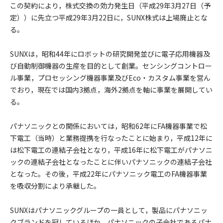
この契約により，株式交換の効力発生日（平成29年3月27日（予
定））に先立つ平成29年3月22日に，SUNX株式は上場廃止とな
る。
SUNXは，昭和44年にロボットの研究開発並びに電子応用機器及
び自動制御機器の生産を目的として創業。センシングコントロー
ル事業，プロセッシング機器事業及びEco・カスタム事業を営ん
でおり，現在では国内3拠点，海外2拠点を軸に事業を展開してい
る。
パナソニックとの関係においては，昭和62年にFA機器事業で松
下電工（当時）と業務提携を行なったことに始まり，平成12年に
は松下電工の連結子会社となり，平成16年に松下電工がパナソニ
ックの連結子会社となったことに伴いパナソニックの連結子会社
となった。その後，平成22年にパナソニック電工のFA機器事業
を吸収分割により承継した。
SUNXはパナソニックグループの一員として，製品にパナソニッ
クブランドを冠しているほか，パナソニックの子会社であるパナ