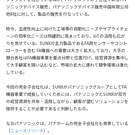
ソニックデバイス販売，パナソニックデバイス販売中国有限公司
他8社に対して，製品の販売を行なっている。
昨今，生産性向上に向けた工場等の自動化ニーズやサプライチェ
ーンの効率化ニーズは飛躍的に高まっており，IoTの活用も広が
りを見せている。SUNXの主力製品であるFA用センサーやコント
ローラーを含む FA機器への需要は大きく拡大しており，大手の
競合各社はFA機器事業を重点分野と位置付け，経営資源を集中し
て大手顧客を囲い込むなど，市場の拡大に連れて競争環境は激化
している。
今回の完全子会社化は，SUNXがパナソニックグループとしてFA
機器事業で成長していくためには，パナソニックとSUNXが双方
の経営資源を共有・活用しながら，顧客が望むソリューションを
提供することが必要であると判断したもの。
なおパナソニックは，パナホームの完全子会社化も発表している
（
ニュースリリース
）。