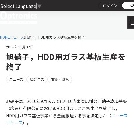
Select Language
▼
ログイン
登
HOME
ニュース
旭硝子，HDD用ガラス基板生産を終了
2016年11月02日
旭硝子，HDD用ガラス基板生産を
終了
ニュース
ビジネス
市場・政策
旭硝子は，2016年9月末までに中国広東省広州の旭硝子玻璃基板
（広東）有限公司におけるHDD用ガラス基板生産を終了し，
HDD用ガラス基板事業から全面撤退する事を決定した（
ニュース
リリース
）。