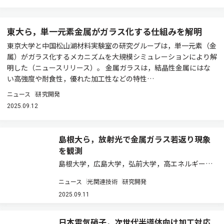
東大ら，単一元素金属がガラス化する仕組みを解明
東京大学と中国松山湖材料実験室の研究グループは，単一元素（金
属）がガラス化するメカニズムを大規模シミュレーションにより解
明した（ニュースリリース）。 金属ガラスは，結晶性金属にはな
い高強度や耐食性，優れた加工性などの特性…
ニュース
研究開発
2025.09.12
島根大ら，放射光で金属ガラス若返り現象
を観測
島根大学，広島大学，弘前大学，高エネルギー加
速器研究機構，東北大学は，金属ガラスに液体窒
ニュース
光関連技術
研究開発
素温度と室温の間を繰り返して上下させる「極低
温若返り効果」を起こすことで電子状態が変化す
2025.09.11
ることを，放射光を用いた実験で明らかにした
（…
日本電気硝子，次世代半導体向け加工対応