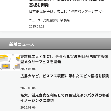
基板を開発
日本電気硝子は，次世代半導体パッケージ向け基
板材料として，レーザー改質・エッチング加工に
ニュース
光関連技術
新製品
対応した大型TGV（Through Glass Vias）ガラス
コア基板と，CO2レーザー加工に対応した大型
2025.05.28
TGVガラスコア基板を開…
新着ニュース
東京農工大とNICT、テラヘルツ波を95％吸収する薄
型メタサーフェスを開発
2026.08.06
広島大など、ビスマス表面に隠れたスピン偏極を観測
2026.08.06
名大、蛍光寿命を利用して同色蛍光タンパク質の多重
イメージングに成功
2026.08.06