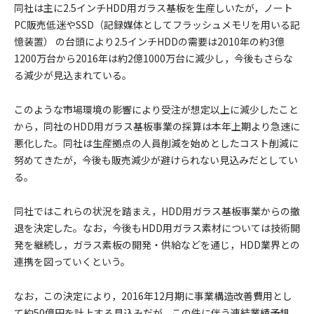
同社は主に2.5インチHDD用ガラス基板を生産しいたが，ノート
PC販売低迷やSSD（記録媒体としてフラッシュメモリを用いる記
憶装置） の台頭により2.5インチHDDの需要は2010年の約3億
1200万台から2016年は約2億1000万台に減少し，今後もさらな
る減少が見込まれている。
このような市場環境の影響により受注が想定以上に減少したこと
から，同社のHDD用ガラス基板事業の採算は本年上期より急速に
悪化した。同社は生産拠点の人員削減を始めとしたコスト削減に
努めてきたが，今後も販売減少が避けられない見込みだとしてい
る。
同社ではこれらの状況を踏まえ，HDD用ガラス基板事業からの撤
退を決定した。なお，今後もHDD用ガラス素材については技術開
発を継続し，ガラス素板の開発・供給などを通じ，HDD業界との
連携を図っていくという。
なお，この決定により，2016年12月期に事業構造改善費用とし
て約50億円を計上する見込みだが，この件に伴う連結業績予想