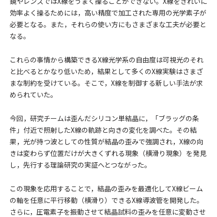
鏡やレンズではX線をうまく操ることができない。X線をきれいに
効率よく操るためには，高い精度で加工された専用の光学素子が
必要となる。また，それらの使い方にもさまざまな工夫が必要と
なる。
これらの事情から構築できるX線光学系の自由度は可視光のそれ
と比べるとかなり低いため，結果として多くのX線実験はさまざ
まな制約を受けている。そこで，X線を制御する新しい手法が求
められていた。
今回，研究チームは歪んだシリコン単結晶に，「ブラッグの条
件」付近で照射したX線の軌跡と向きの変化を調べた。その結
果，光が持つ波としての性質が結晶の歪みで強調され，X線の向
きは変わらず位置だけが大きくずれる現象（横滑り現象）を発見
し，先行する理論研究の実証へとつながった。
この現象を応用することで，結晶の歪みを最適化してX線ビーム
の軸を任意に平行移動（横滑り）できるX線導波管を開発した。
さらに，圧電素子を振動させて結晶試料の歪みを任意に変動させ