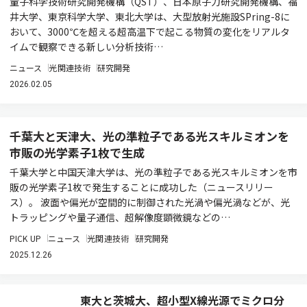
量子科学技術研究開発機構（QST）、日本原子力研究開発機構、福
井大学、東京科学大学、東北大学は、大型放射光施設SPring-8に
おいて、3000℃を超える超高温下で起こる物質の変化をリアルタ
イムで観察できる新しい分析技術…
ニュース
光関連技術
研究開発
2026.02.05
千葉大と天津大、光の準粒子である光スキルミオンを
市販の光学素子1枚で生成
千葉大学と中国天津大学は、光の準粒子である光スキルミオンを市
販の光学素子1枚で発生することに成功した（ニュースリリー
ス）。 波面や偏光が空間的に制御された光渦や偏光渦などが、光
トラッピングや量子通信、超解像度顕微鏡などの…
PICK UP
ニュース
光関連技術
研究開発
2025.12.26
東大と茨城大、超小型X線光源でミクロ分