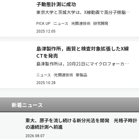
子動態計測に成功
東京大学と茨城大学は、X線動画で高分子樹脂内
のミクロ分子運動を捉える新たな動態計測手法
PICK UP
ニュース
光関連技術
研究開発
「透過 X 線明滅法（TXB）」を開発した（ニュー
スリリース）。 X線透過像は臨床ではレントゲン
2025.12.05
検査として利用されているが、今まで実験…
島津製作所，画質と検査対象拡張したX線
CTを発売
島津製作所は，10月21日にマイクロフォーカスX
線CTシステム「inspeXio 7000」を発売した（ニ
ニュース
光関連技術
新製品
ュースリリース）。希望販売価格は，1億1495万
円（税込み）。 マイクロフォーカスX線CTシステ
2025.10.28
ムは，X線を使って…
新着ニュース
東大、原子を流し続ける新分光法を開発 光格子時計
の連続計測へ前進
2026.08.07