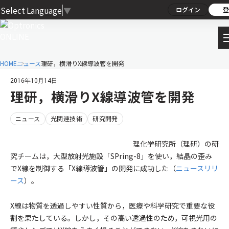
Select Language
▼
ログイン
登
HOME
ニュース
理研，横滑りX線導波管を開発
2016年10月14日
理研，横滑りX線導波管を開発
ニュース
光関連技術
研究開発
理化学研究所（理研）の研
究チームは，大型放射光施設「SPring-8」を使い，結晶の歪み
でX線を制御する「X線導波管」の開発に成功した（
ニュースリリ
ース
）。
X線は物質を透過しやすい性質から，医療や科学研究で重要な役
割を果たしている。しかし，その高い透過性のため，可視光用の