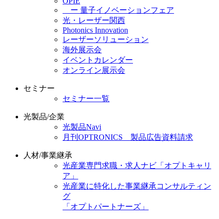
OPIE
ー 量子イノベーションフェア
光・レーザー関西
Photonics Innovation
レーザーソリューション
海外展示会
イベントカレンダー
オンライン展示会
セミナー
セミナー一覧
光製品/企業
光製品Navi
月刊OPTRONICS 製品広告資料請求
人材/事業継承
光産業専門求職・求人ナビ「オプトキャリ
ア」
光産業に特化した事業継承コンサルティン
グ
「オプトパートナーズ」