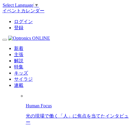
Select Language
▼
イベントカレンダー
ログイン
登録
新着
主張
解説
特集
キッズ
サイラジ
連載
Human Focus
光の現場で働く「人」に焦点を当てたインタビュ
ー