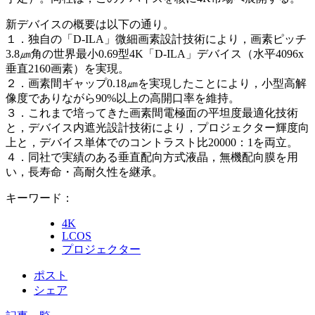
新デバイスの概要は以下の通り。
１．独自の「D-ILA」微細画素設計技術により，画素ピッチ
3.8㎛角の世界最小0.69型4K「D-ILA」デバイス（水平4096x
垂直2160画素）を実現。
２．画素間ギャップ0.18㎛を実現したことにより，小型高解
像度でありながら90%以上の高開口率を維持。
３．これまで培ってきた画素間電極面の平坦度最適化技術
と，デバイス内遮光設計技術により，プロジェクター輝度向
上と，デバイス単体でのコントラスト比20000：1を両立。
４．同社で実績のある垂直配向方式液晶，無機配向膜を用
い，長寿命・高耐久性を継承。
キーワード：
4K
LCOS
プロジェクター
ポスト
シェア