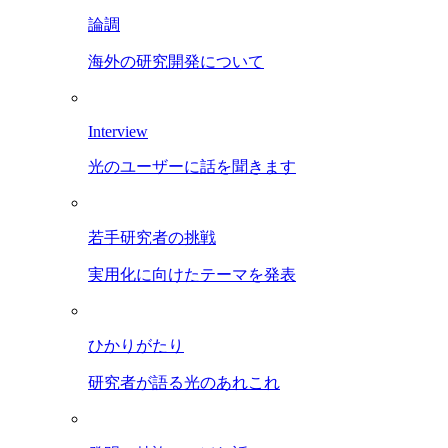
論調
海外の研究開発について
Interview
光のユーザーに話を聞きます
若手研究者の挑戦
実用化に向けたテーマを発表
ひかりがたり
研究者が語る光のあれこれ