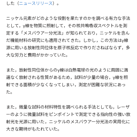
した（
ニュースリリース
）。
ニッケル元素がどのような役割を果たすのかを調べる有力な手法
として，γ線を物質に照射して，その核共鳴吸収スペクトルを測
定する「メスバウアー分光法」が知られており，ニッケルを含ん
だ機能材料の研究にも適用されてきた。しかし，この方法はγ線
源に用いる放射性同位体を原子核反応で作りださねばならず，多
大な労力と費用がかかっていた。
また，放射性同位体からのγ線は白熱電球の光のように周囲に満
遍なく放射される性質があるため，試料が少量の場合，γ線を照
射できる面積が少なくなってしまい，測定が困難な状況にあっ
た。
また，微量な試料の材料特性を調べられる手法としても，レーザ
ーのように微量試料をピンポイントで測定できる指向性の強い放
射光を光源に用いた，ニッケルのメスバウアー分光法の実用化に
大きな期待がもたれていた。