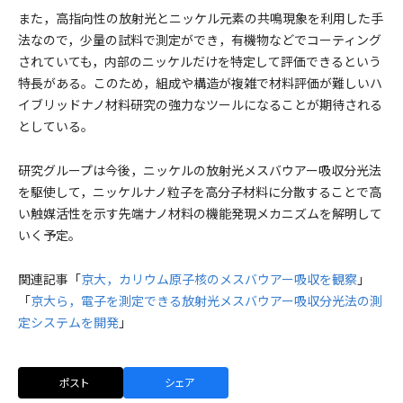
また，高指向性の放射光とニッケル元素の共鳴現象を利用した手
法なので，少量の試料で測定ができ，有機物などでコーティング
されていても，内部のニッケルだけを特定して評価できるという
特長がある。このため，組成や構造が複雑で材料評価が難しいハ
イブリッドナノ材料研究の強力なツールになることが期待される
としている。
研究グループは今後，ニッケルの放射光メスバウアー吸収分光法
を駆使して，ニッケルナノ粒子を高分子材料に分散することで高
い触媒活性を示す先端ナノ材料の機能発現メカニズムを解明して
いく予定。
関連記事「
京大，カリウム原子核のメスバウアー吸収を観察
」
「
京大ら，電子を測定できる放射光メスバウアー吸収分光法の測
定システムを開発
」
ポスト
シェア