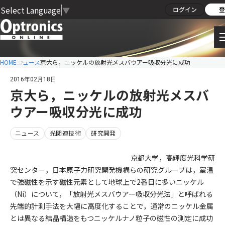
Select Language
▼
ログイン
登
HOME
ニュース
京大ら，ニッケルの放射光メスバウアー吸収分光に成功
2016年02月18日
京大ら，ニッケルの放射光メスバ
ウアー吸収分光に成功
ニュース
光関連技術
研究開発
京都大学，高輝度光科学研
究センター，日本原子力研究開発機構らの研究グループは，室温
で強磁性を示す磁性元素として地球上で2番目に多いニッケル
（Ni）について，「放射光メスバウアー吸収分光法」と呼ばれる
先端的計測手法を大幅に高度化することで，通常のニッケル金属
とは異なる結晶構造をもつニッケルナノ粒子の磁性の測定に成功