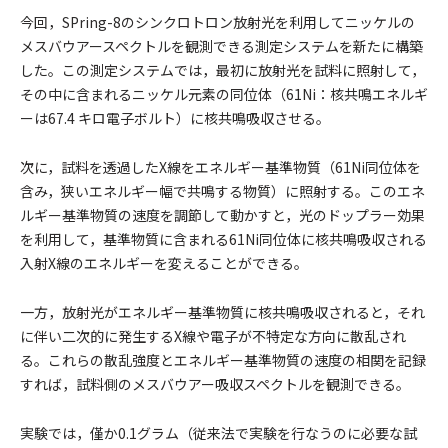
今回，SPring-8のシンクロトロン放射光を利用してニッケルの
メスバウアースペクトルを観測できる測定システムを新たに構築
した。この測定システムでは，最初に放射光を試料に照射して，
その中に含まれるニッケル元素の同位体（61Ni：核共鳴エネルギ
ーは67.4 キロ電子ボルト）に核共鳴吸収させる。
次に，試料を透過したX線をエネルギー基準物質（61Ni同位体を
含み，狭いエネルギー幅で共鳴する物質）に照射する。このエネ
ルギー基準物質の速度を調節して動かすと，光のドップラー効果
を利用して，基準物質に含まれる61Ni同位体に核共鳴吸収される
入射X線のエネルギーを変えることができる。
一方，放射光がエネルギー基準物質に核共鳴吸収されると，それ
に伴い二次的に発生するX線や電子が不特定な方向に散乱され
る。これらの散乱強度とエネルギー基準物質の速度の相関を記録
すれば，試料側のメスバウアー吸収スペクトルを観測できる。
実験では，僅か0.1グラム（従来法で実験を行なうのに必要な試