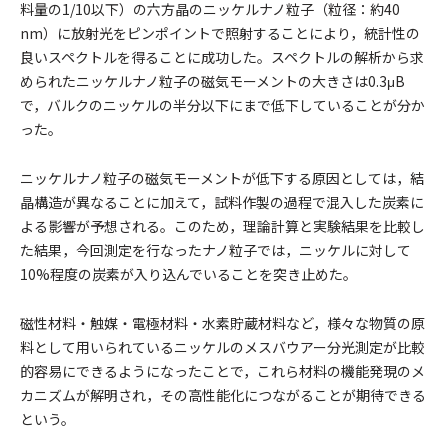
料量の1/10以下）の六方晶のニッケルナノ粒子（粒径：約40
nm）に放射光をピンポイントで照射することにより，統計性の
良いスペクトルを得ることに成功した。スペクトルの解析から求
められたニッケルナノ粒子の磁気モーメントの大きさは0.3μB
で，バルクのニッケルの半分以下にまで低下していることが分か
った。
ニッケルナノ粒子の磁気モーメントが低下する原因としては，結
晶構造が異なることに加えて，試料作製の過程で混入した炭素に
よる影響が予想される。このため，理論計算と実験結果を比較し
た結果，今回測定を行なったナノ粒子では，ニッケルに対して
10%程度の炭素が入り込んでいることを突き止めた。
磁性材料・触媒・電極材料・水素貯蔵材料など，様々な物質の原
料として用いられているニッケルのメスバウアー分光測定が比較
的容易にできるようになったことで，これら材料の機能発現のメ
カニズムが解明され，その高性能化につながることが期待できる
という。