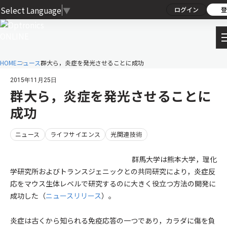
Select Language
▼
ログイン
登
HOME
ニュース
群大ら，炎症を発光させることに成功
2015年11月25日
群大ら，炎症を発光させることに
成功
ニュース
ライフサイエンス
光関連技術
群馬大学は熊本大学，理化
学研究所およびトランスジェニックとの共同研究により，炎症反
応をマウス生体レベルで研究するのに大きく役立つ方法の開発に
成功した（
ニュースリリース
）。
炎症は古くから知られる免疫応答の一つであり，カラダに傷を負