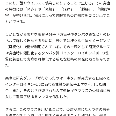
ったり，菌やウイルスに感染したりすることで生じる。その炎症
の特徴には「発赤」や「発熱」，「疼痛」，「腫脹」，「機能障
害」が挙げられ，場合によって肉眼でも炎症部位を見つけ出すこ
とができる。
しかしながら炎症を細胞や分子（遺伝子やタンパク質など）のレ
ベルで詳しく理解するために，最近では様々な生体イメージング
（可視化）技術が利用されている。その一環として研究グループ
は炎症時に活性化するタンパク質（インターロイキン-1β）の性
質に着目して炎症を可視化する新たな技術の開発に取り組んでき
た。
実際に研究グループが行なったのは，ホタルが発光する仕組みと
インターロイキン-1 βに備わる性質の遺伝子工学を利用した融
合。また，そのとき作成された人工遺伝子をマウスの受精卵に導
入して遺伝子組換えマウスを作製した。
さらに，このマウスを用いることで，炎症が生じたカラダの部分
を炎症が生じた時にだけ明るく光らせることに成功した。例え