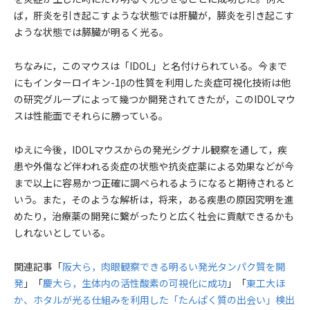
ば，肝炎を引き起こすような状態では肝臓が，膵炎を引き起こす
ような状態では膵臓が明るく光る。
ちなみに，このマウスは「IDOL」と名付けられている。今まで
にもインターロイキン-1βの性質を利用した炎症可視化技術は他
の研究グループによって幾つか開発されてきたが，このIDOLマウ
スは性能面でそれらに勝っている。
ゆえに今後，IDOLマウスからの発光シグナル観察を通して，疾
患や外傷など伴われる炎症の状態や抗炎症薬による効果などが今
まで以上に容易かつ正確に調べられるようになると期待されると
いう。また，そのような解析は，将来，ある疾患の原因究明を進
めたり，治療薬の開発に繋がったりと広く社会に貢献できるかも
しれないとしている。
関連記事「
阪大ら，肉眼観察できる明るい発光タンパク質を開
発
」「
慶大ら，生体内の活性酸素の可視化に成功
」「
東工大ほ
か、ホタルが光る仕組みを利用した「たんぱく質の出会い」検出