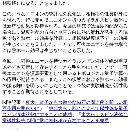
相転移）になることを見出した。
このようなエニオンの統計性の変化は，相転移の性質以外に
も現れる。特に非可換エニオンを持つカイラルスピン液体に
は新奇な効果が期待される。今回の研究では温度勾配がある
場合に，温度勾配の方向と垂直方向に熱の流れが発生する現
象である熱ホール効果を計算し，相転移温度以下でこの効果
が生じることを見出した。一方で，可換エニオンを持つ場合
には熱ホール効果は生じないことも示した。
今回，非可換エニオンを持つカイラルスピン液体が絶対零度
以外でも安定して存在することを明らかにしたことで，非可
換エニオンを演算要素として用いるトポロジカル量子計算へ
の応用が期待される。また，この状態における熱ホール効果
の振る舞いを明らかにしたことで，今後の実験研究が活性化
することが期待されるとしている。
関連記事「
東大、電子がもつ微小な磁石の間に働く新しい相
互作用を明らかに
」「
東北大ら，乱れによって磁性体を量子
スピン液体状態にすることに成功
」「
東大ら，スピン液体と
常磁性状態の間に常に相転移が存在することを発見
」