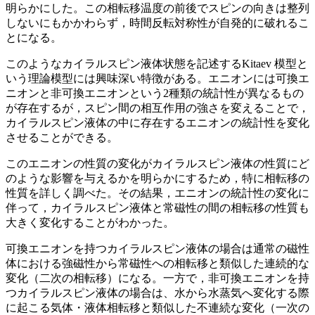
明らかにした。この相転移温度の前後でスピンの向きは整列
しないにもかかわらず，時間反転対称性が自発的に破れるこ
とになる。
このようなカイラルスピン液体状態を記述するKitaev 模型と
いう理論模型には興味深い特徴がある。エニオンには可換エ
ニオンと非可換エニオンという2種類の統計性が異なるもの
が存在するが，スピン間の相互作用の強さを変えることで，
カイラルスピン液体の中に存在するエニオンの統計性を変化
させることができる。
このエニオンの性質の変化がカイラルスピン液体の性質にど
のような影響を与えるかを明らかにするため，特に相転移の
性質を詳しく調べた。その結果，エニオンの統計性の変化に
伴って，カイラルスピン液体と常磁性の間の相転移の性質も
大きく変化することがわかった。
可換エニオンを持つカイラルスピン液体の場合は通常の磁性
体における強磁性から常磁性への相転移と類似した連続的な
変化（二次の相転移）になる。一方で，非可換エニオンを持
つカイラルスピン液体の場合は、水から水蒸気へ変化する際
に起こる気体・液体相転移と類似した不連続な変化（一次の