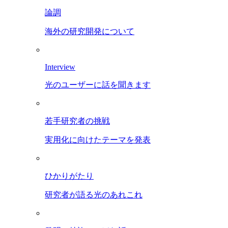
論調
海外の研究開発について
Interview
光のユーザーに話を聞きます
若手研究者の挑戦
実用化に向けたテーマを発表
ひかりがたり
研究者が語る光のあれこれ