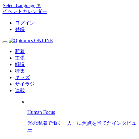
Select Language
▼
イベントカレンダー
ログイン
登録
新着
主張
解説
特集
キッズ
サイラジ
連載
Human Focus
光の現場で働く「人」に焦点を当てたインタビュ
ー