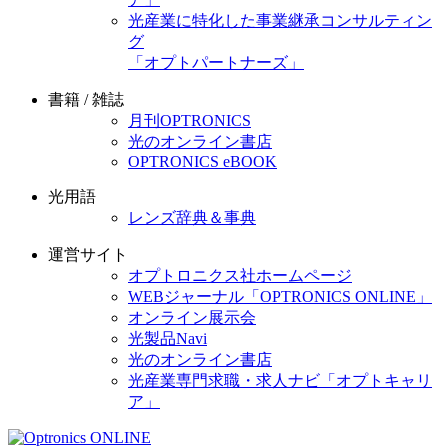
光産業に特化した事業継承コンサルティン
グ
「オプトパートナーズ」
書籍 / 雑誌
月刊OPTRONICS
光のオンライン書店
OPTRONICS eBOOK
光用語
レンズ辞典＆事典
運営サイト
オプトロニクス社ホームページ
WEBジャーナル「OPTRONICS ONLINE」
オンライン展示会
光製品Navi
光のオンライン書店
光産業専門求職・求人ナビ「オプトキャリ
ア」