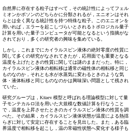
自然界に存在する粒子はすべて，その統計性によってフェル
ミオンかボソンのどちらかに分類されるが，エニオンはそれ
らとは全く異なる統計性を持つ特殊な粒子。このエニオンを
用いれば，エラーを起こしづらいとされるトポロジカル量子
計算を用いた量子コンピュータが可能となるという指摘がな
されており，多くの研究者の興味を集めている。
しかし，これまでにカイラルスピン液体の絶対零度の性質に
関して多くの研究がなされてきたが，応用面でも重要となる
温度を上げたときの性質に関しては謎のままだった。特に，
カイラルスピン液体の相転移は通常の磁性体の相転移と同じ
ものなのか，それとも水が水蒸気に変わるときのような気
体・液体転移と同じものなのかは興味深い問題として残され
ていた。
研究グループは，Kitaev 模型と呼ばれる理論模型に対して量
子モンテカルロ法を用いた大規模な数値計算を行なうこと
で，温度を上昇させたときのカイラルスピン液体の性質を調
べた。その結果，カイラルスピン液体状態が温度による熱揺
らぎに対して安定に存在することを見出した。また，ある臨
界温度で相転移を起こし，温の常磁性状態へ変化する様子も