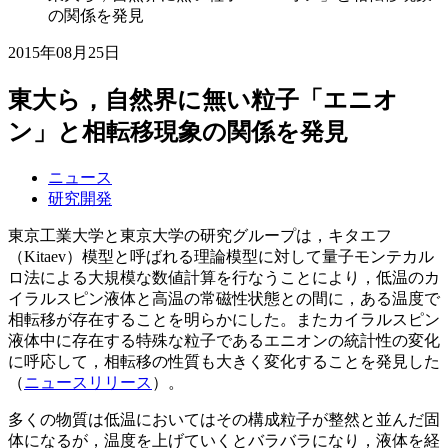
の関係を発見
2015年08月25日
東大ら，自然界に無い粒子「エニオ
ン」と相転移現象の関係を発見
ニュース
研究開発
東京工業大学と東京大学の研究グループは，キタエフ
（Kitaev）模型と呼ばれる理論模型に対して量子モンテカル
ロ法による大規模な数値計算を行なうことにより，低温のカ
イラルスピン液体と高温の常磁性状態との間に，ある温度で
相転移が存在することを明らかにした。またカイラルスピン
液体中に存在する特殊な粒子であるエニオンの統計性の変化
に呼応して，相転移の性質も大きく変化することを発見した
（
ニュースリリース
）。
多くの物質は低温においてはその構成粒子が整然と並んだ固
体になるが，温度を上げていくとバラバラになり，液体を経