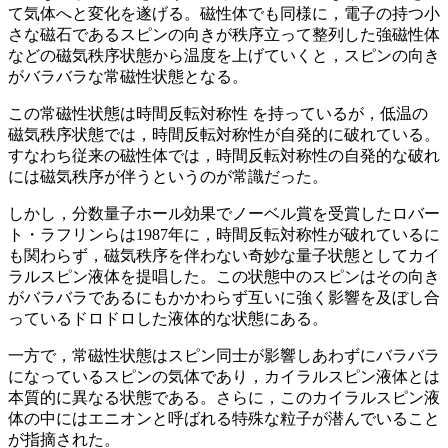
て気体へと変化を遂げる。磁性体でも同様に，電子の持つ小
さな磁石であるスピンの向きが秩序立って整列した強磁性体
などの磁気秩序状態から温度を上げていくと，スピンの向き
がバラバラな常磁性状態となる。
この常磁性状態は時間反転対称性 を持っているが，低温の
磁気秩序状態では，時間反転対称性が自発的に破れている。
すなわち従来の磁性体では，時間反転対称性の自発的な破れ
には磁気秩序が伴うというのが常識だった。
しかし，分数量子ホール効果でノーベル賞を受賞したロバー
ト・ラフリンらは1987年に，時間反転対称性が破れているに
も関わらず，磁気秩序を伴わない奇妙な量子状態としてカイ
ラルスピン液体を提唱した。この状態中のスピンはその向き
がバラバラであるにもかかわらず互いに強く影響を及ぼし合
っているドロドロした液体的な状態にある。
一方で，常磁性状態はスピン同士が影響しあわずにバラバラ
になっているスピンの気体であり，カイラルスピン液体とは
本質的に異なる状態である。さらに，このカイラルスピン液
体の中にはエニオンと呼ばれる特殊な粒子が潜んでいること
が指摘された。