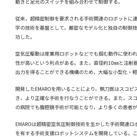
動きと足元のスイッチを組み合わせて制御する。
従来，超精密制御を要求される手術関連のロボットに
学の技術を基盤として，厳密なモデル化と独自の制御
功した。
空気圧駆動は産業用ロボットなどでも掴む動作に使わ
性が高いという利点がある。また，直径約10㎜と注射
出力を得ることができる機構のため，大幅な小型化・
開発したEMAROを用いることにより，執刀医はスコ
き，より正確な手術を行なうことができる。また，スコ
の病院でも腹腔鏡手術が可能となり，より多くの患者
EMAROは超精密空気圧制御技術を生かした手術関連
を有する手術支援ロボットシステムを開発している。