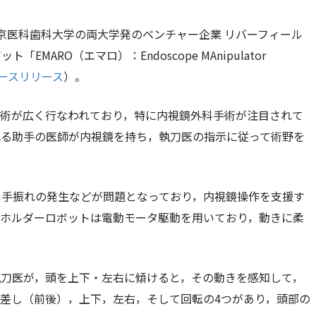
京医科歯科大学の両大学発のベンチャー企業 リバーフィール
ARO（エマロ）：Endoscope MAnipulator
ースリリース
）。
手術が広く行なわれており，特に内視鏡外科手術が注目されて
れる助手の医師が内視鏡を持ち，執刀医の指示に従って術野を
や手振れの発生などが問題となっており，内視鏡操作を支援す
鏡ホルダーロボットは電動モータ駆動を用いており，動きに柔
執刀医が，頭を上下・左右に傾けると，その動きを感知して，
差し（前後），上下，左右，そして回転の4つがあり，頭部の