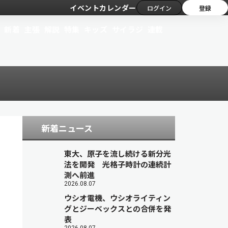
イベントカレンダー
ログイン
登録
新着
主張
解説
特集
キッズ
サイラジ
連載
新着ニュース
東大、原子を流し続ける新分光
法を開発 光格子時計の連続計
測へ前進
2026.08.07
ウシオ電機、ウシオライティン
グとジーベックスとの合併を発
表