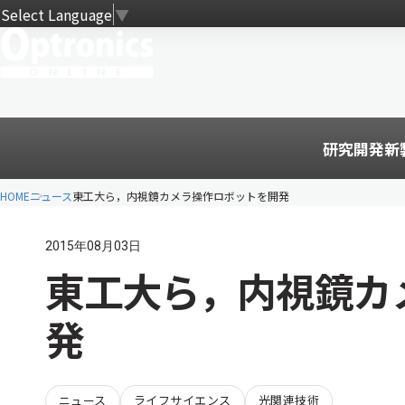
Select Language
▼
研究開発
新
HOME
ニュース
東工大ら，内視鏡カメラ操作ロボットを開発
2015年08月03日
東工大ら，内視鏡カ
発
ニュース
ライフサイエンス
光関連技術