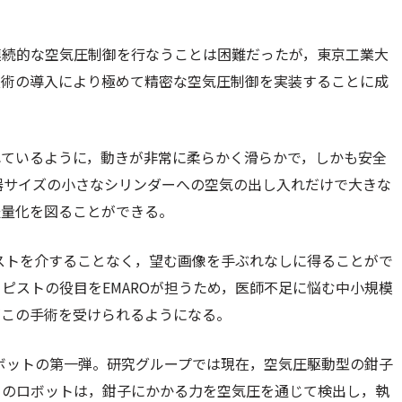
連続的な空気圧制御を行なうことは困難だったが，東京工業大
技術の導入により極めて精密な空気圧制御を実装することに成
れているように，動きが非常に柔らかく滑らかで，しかも安全
器サイズの小さなシリンダーへの空気の出し入れだけで大きな
軽量化を図ることができる。
ピストを介することなく，望む画像を手ぶれなしに得ることがで
ピストの役目をEMAROが担うため，医師不足に悩む中小規模
がこの手術を受けられるようになる。
ロボットの第一弾。研究グループでは現在，空気圧駆動型の鉗子
このロボットは，鉗子にかかる力を空気圧を通じて検出し，執