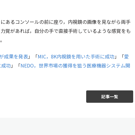
ろにあるコンソールの前に座り，内視鏡の画像を見ながら両手
。力覚があれば，自分の手で直接手術しているような感覚をも
る。
 が成果を発表
」「
MIC，8K内視鏡を用いた手術に成功
」「
愛
に成功
」「
NEDO，世界市場の獲得を狙う医療機器システム開
記事一覧