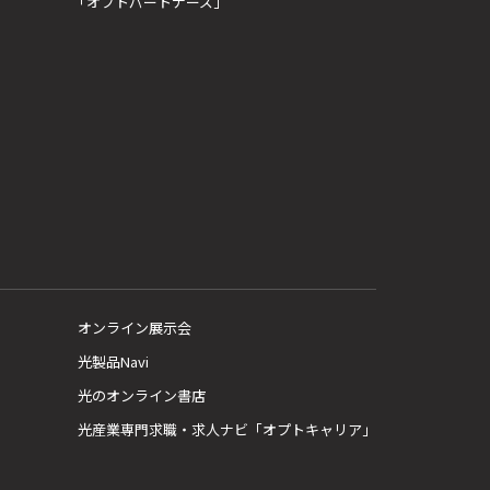
「オプトパートナーズ」
オンライン展示会
光製品Navi
光のオンライン書店
光産業専門求職・求人ナビ「オプトキャリア」