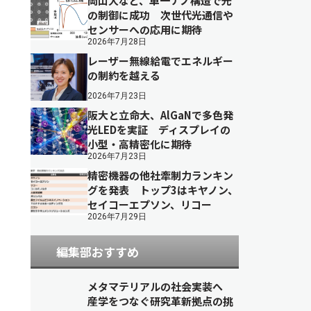
岡山大など、単一ナノ構造で光
の制御に成功 次世代光通信や
センサーへの応用に期待
2026年7月28日
レーザー無線給電でエネルギー
の制約を越える
2026年7月23日
阪大と立命大、AlGaNで多色発
光LEDを実証 ディスプレイの
小型・高精密化に期待
2026年7月23日
精密機器の他社牽制力ランキン
グを発表 トップ3はキヤノン、
セイコーエプソン、リコー
2026年7月29日
編集部おすすめ
メタマテリアルの社会実装へ
産学をつなぐ研究革新拠点の挑