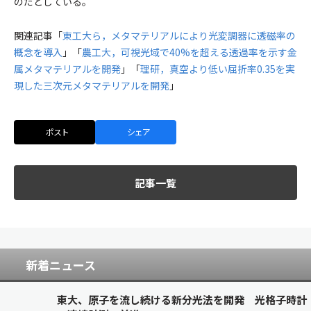
のだとしている。
関連記事「
東工大ら，メタマテリアルにより光変調器に透磁率の
概念を導入
」「
農工大，可視光域で40%を超える透過率を示す金
属メタマテリアルを開発
」「
理研，真空より低い屈折率0.35を実
現した三次元メタマテリアルを開発
」
ポスト
シェア
記事一覧
新着ニュース
東大、原子を流し続ける新分光法を開発 光格子時計