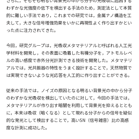
さらに，そもそも明るい背景光の中から分子の光吸収に起因する
わずかな光強度の低下を検出する手法のため，測定法として本質
的に難しい手法であり，これまでの研究では，金属ナノ構造を工
夫して，大きな信号増強効果をいかに再現性よく作り出すかとい
った点に注力されてきた。
今回，研究グループは，光吸収メタマテリアルと呼ばれる人工光
学材料を開発し，その表面に吸着した有機分子を，アトモルレベ
ルの高い感度で赤外分光計測できる技術を開発した。メタマテリ
アルでは，光共振器の特性をうまく設計することで，天然物質で
は実現できないような光応答を人工的に作り出すことができる。
従来の手法では，ノイズの原因となる明るい背景光の中から分子
のわずかな光吸収を検出していたのに対して，今回の手法では，
メタマテリアルが作り出す暗闇を利用して背景光を抑えるととも
に，本来は吸収（暗くなる）として現れる分子からの信号を疑似
的な発光として検出することで，高いSN（信号雑音）比の高感
度な計測に成功した。