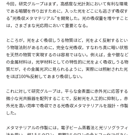
今回，研究グループはまず，高感度な光計測において有利な環境
である暗闇を作り出すために，入った光をどこにも逃さず吸収す
る”光吸収メタマテリアル”を開発した。光の吸収量を増やすこと
は，さまざまな光応用において重要となる。
ところが，光をよく吸収しうる物質ほど，光をよく反射するとい
う物理法則があるために，完全な光吸収，すなわち真に暗い状態
を天然の物質で実現するのは容易ではない。例えば，金や銀など
の金属材料は，光学材料としての特性的に光をよく吸収しうる物
質だが，その金属光沢に見られるように，実際には照射された光
をほぼ100%反射してあまり吸収しない。
これに対して研究グループは，平らな金表面に赤外光に応答する
微小な光共振器を配列することで，反射光を人工的に抑制し，赤
外光を高い効率で吸収できる光吸収メタマテリアルを設計・作製
した。
メタマテリアルの作製には，電子ビーム蒸着法と光リソグラフィ
法を用い，幅1.5ミクロン，周期3ミクロンの金とフッ化マグネシ