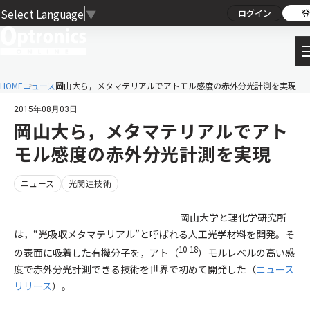
Select Language
▼
ログイン
登
HOME
ニュース
岡山大ら，メタマテリアルでアトモル感度の赤外分光計測を実現
2015年08月03日
岡山大ら，メタマテリアルでアト
モル感度の赤外分光計測を実現
ニュース
光関連技術
岡山大学と理化学研究所
は，“光吸収メタマテリアル”と呼ばれる人工光学材料を開発。そ
10-18
の表面に吸着した有機分子を，アト（
）モルレベルの高い感
度で赤外分光計測できる技術を世界で初めて開発した（
ニュース
リリース
）。