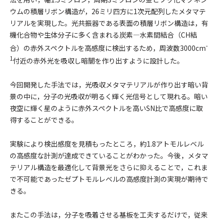
ウムの積層リボン構造が，26ミリ四方に1次元配列したメタマテ
リアルを実現した。光共振器である表面の積層リボン構造は，有
機化合物や生体分子に多く含まれる炭素—水素間結合（CH結
-
合）の赤外スペクトルを高感度に検出するため，周波数3000cm
1
付近の赤外光を吸収し暗闇を作り出すように設計した。
今回開発した手法では，光吸収メタマテリアルが作り出す暗い背
景の中に，分子の光吸収が明るく輝く光信号として現れる。暗い
夜空に輝く星のように赤外スペクトルを高いSN比で高感度に取
得することができる。
実験により検出感度を見積もったところ，約1.8アトモルレベル
の高感度な計測が達成できていることがわかった。今後，メタマ
テリアル構造を最適化して背景光をさらに抑えることで，これま
で不可能であったゼプトモルレベルの高感度計測の実現が期待で
きる。
またこの手法は，分子を吸着させる基板を工夫するだけで，従来