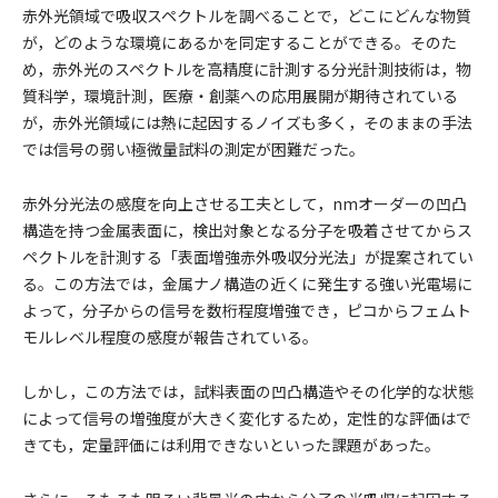
赤外光領域で吸収スペクトルを調べることで，どこにどんな物質
が，どのような環境にあるかを同定することができる。そのた
め，赤外光のスペクトルを高精度に計測する分光計測技術は，物
質科学，環境計測，医療・創薬への応用展開が期待されている
が，赤外光領域には熱に起因するノイズも多く，そのままの手法
では信号の弱い極微量試料の測定が困難だった。
赤外分光法の感度を向上させる工夫として，nmオーダーの凹凸
構造を持つ金属表面に，検出対象となる分子を吸着させてからス
ペクトルを計測する「表面増強赤外吸収分光法」が提案されてい
る。この方法では，金属ナノ構造の近くに発生する強い光電場に
よって，分子からの信号を数桁程度増強でき，ピコからフェムト
モルレベル程度の感度が報告されている。
しかし，この方法では，試料表面の凹凸構造やその化学的な状態
によって信号の増強度が大きく変化するため，定性的な評価はで
きても，定量評価には利用できないといった課題があった。