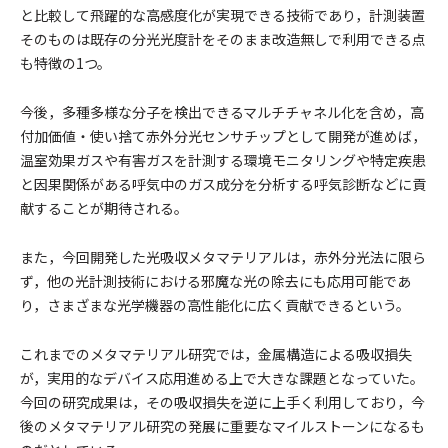
と比較して飛躍的な高感度化が実現できる技術であり，計測装置
そのものは既存の分光光度計をそのまま改造無しで利用できる点
も特徴の1つ。
今後，多種多様な分子を検出できるマルチチャネル化を含め，高
付加価値・使い捨て赤外分光センサチップとして開発が進めば，
温室効果ガスや有害ガスを計測する環境モニタリングや特定疾患
と因果関係がある呼気中のガス成分を分析する呼気診断などに貢
献することが期待される。
また，今回開発した光吸収メタマテリアルは，赤外分光法に限ら
ず，他の光計測技術における邪魔な光の除去にも応用可能であ
り，さまざまな光学機器の高性能化に広く貢献できるという。
これまでのメタマテリアル研究では，金属構造による吸収損失
が，実用的なデバイス応用進める上で大きな課題となっていた。
今回の研究成果は，その吸収損失を逆に上手く利用しており，今
後のメタマテリアル研究の発展に重要なマイルストーンになるも