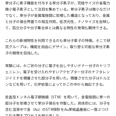
単分子に素子機能を付与する単分子素子が，究極サイズの省電力
微小電子素子として注目を集めている。単分子素子は微小なだけ
でなく，単分子が金属電極間に架橋した構造となっており，金属
と分子の接合界面での相互作用，低次元性，ナノサイズを反映し
て，孤立分子や分子集合体とは異なる物性の発現も期待できる。
これらの新規物性を利用できるのも単分子素子の特徴。そこで研
究グループは，機能を自由にデザイン，取り替え可能な単分子素
子の開発を目指した。
実験には，かご状の分子に電子を出しやすいドナー分子のトリフ
ェニレン，電子を受け入れやすいアクセプター分子のナフタレン
ジイミドを積層させた超分子を用いた。積層させた分子はトルエ
ンなどを用いて，化学処理によってかごの中から抽出できる。
走査型トンネル電子顕微鏡（STM）を用いて，金電極間に単一の
超分子を架橋させて単分子接合を作製した。具体的には、分子を
含む溶液中で金（Au）のSTM探針をAu単結晶基板に一度ぶつけ
て引き離すプロセスを繰り返した。