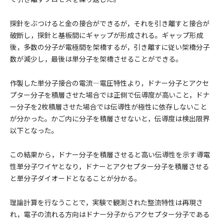
探針をぶつけると金の接合ができるが，それを引き離すと接合が
破断し，探針と基板間にギャップが形成される。ギャップ形成
後，多数の分子が電極間を架橋するが，引き離すに従い架橋分子
数が減少し，最後は単分子を架橋させることができる。
作製した単分子接合の電流―電圧特性より，ドナー分子とアクセ
プター分子を積層させた場合では正側で伝導度が高いこと，ドナ
ー分子を2枚積層させた場合では伝導性が極性に依存しないこと
が分かった。かご内に分子を積層させないと，伝導度は検出限界
以下となった。
この結果から，ドナー分子を積層させると高い伝導性を示す導電
性単分子ワイヤとなり，ドナーとアクセプター分子を積層させる
と単分子ダイオードとなることが分かる。
理論計算を行なうことで，実験で観測された整流特性は再現さ
れ，電子の流れる方向はドナー分子からアクセプター分子である