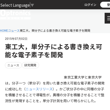
Select Language
▼
ログイン
登
HOME
ニュース
東工大，単分子による書き換え可能な電子素子を開発
2015年07月02日
東工大，単分子による書き換え可
能な電子素子を開発
ニュース
研究開発
東京工業大学と東京大学
は，分子一つ（単分子）を用いた書き換え可能な電子素子の開発
に成功した（
ニュースリリース
）。かご状分子の中に同種の分子
を積層させることで導電性が，異種の分子を積層させることで整
流性が発現することを，単分子計測を用いて明らかにした。