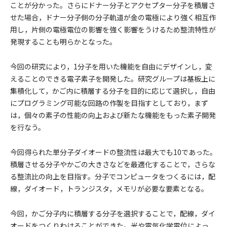
ことが分かった。さらにドナー分子とアクセプター分子を積層さ
せた場合，ドナー分子側の分子軌道が金の電極により強く相互作
用し，片側の電極電位の影響を強く影響をうけるため整流特性が
発現することも明らかとなった。
今回の研究により，1分子を用いた機能を自由にデザインし，変
えることのできる電子素子を開発した。研究グループは基板上に
集積化して，かご内に積層する分子を目的に応じて選択し，自由
にプログラミング可能な回路の作製を目指すとしており，まず
は，個々の素子の性能の向上および新たな機能をもった素子開発
を行なう。
今回得られた単分子ダイオードの整流性は最大でも10であった。
積層させる分子やかごの大きさなどを最適化することで，さらな
る整流比の向上を目指す。分子でコンピュータをつくるには，配
線，ダイオード，トランジスタ，メモリが必要な要素となる。
今回，かご分子内に積層する分子を選択することで，配線，ダイ
オードをつくりわけることができた。光や電気化学電位によっ