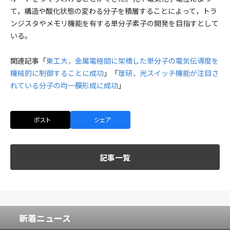
て，構造や酸化状態の変わる分子を積層することによって，トラ
ンジスタやメモリ機能を有する単分子素子の開発を目指すとして
いる。
関連記事「
東工大，金属電極間に架橋した単分子の電気伝導度を
機械的に制御することに成功
」「
理研，光スイッチ機能が注目さ
れている分子の均一膜形成に成功
」
ポスト
シェア
記事一覧
新着ニュース