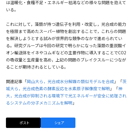
は温暖化・食糧不足・エネルギー枯渇などの様々な問題を抱えて
いる。
これに対して，藻類が持つ遺伝子を利用・改変し，光合成の能力
を極限まで高めたスーパー植物を創出することで，これらの問題
を解決しようとする試みが世界的な競争のなかで進められてい
る。研究グループは今回の研究で明らかになった藻類の重炭酸イ
オン輸送体をイネやコムギなどの主要作物に導入することでCO2
の吸収量と生産量を高め，上記の問題のブレイクスルーにつなが
ることが期待されるとしている。
関連記事「
岡山大ら，光合成水分解媒の類似モデルを合成
」「
茨
城大ら，光合成色素の酵素反応を水素原子解像度で解明
」「
神
大，光合成が抑制される環境下で光エネルギーが安全に処理され
るシステムの分子メカニズムを解明
」
ポスト
シェア