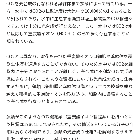
CO2を光合成の行なわれる葉緑体まで拡散によって得ている。一
方，水中ではCO2の拡散速度は大気中の10,000分の1であること
が知られており，水中に生息する藻類は陸上植物型のCO2輸送シ
ステムでは十分に光合成が行なえない。また，水中ではCO2は水
と反応して重炭酸イオン（HCO3–）の形で多く存在することが
知られている。
CO2とは異なり，電荷を帯びた重炭酸イオンは細胞や葉緑体を覆
う生体膜を通過することができない。そのため水中ではCO2を細
胞内に十分に取り込むことが難しく，光合成に不利なCO2欠乏環
境にさらされる。このような環境においても光合成を維持し生存
するために，藻類は細胞膜と葉緑体包膜という二つの障壁を乗り
越えて積極的に重炭酸イオンを取り込み，細胞内に濃縮すること
で光合成を行なうと考えられている。
藻類がこのようなCO2濃縮系（重炭酸イオン輸送系）を持つとい
う性質は1980年に発見されたが，その輸送を担っている分子の詳
細は長らく不明であり，藻類の光合成の仕組みを解明するうえで
非常に重要な問題として残されていた。