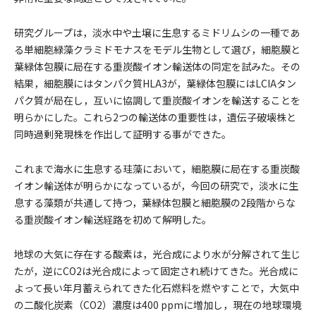
研究グループは，淡水中や土壌に生息するミドリムシの一種であ
る単細胞緑藻クラミドモナスをモデル生物として選び，細胞膜と
葉緑体包膜に局在する重炭酸イオン輸送体の同定を試みた。その
結果，細胞膜にはタンパク質HLA3が，葉緑体包膜にはLCIAタン
パク質が局在し，互いに協調して重炭酸イオンを輸送することを
明らかにした。これら2つの輸送体の重要性は，遺伝子破壊株と
同時過剰発現株を作出して証明する事ができた。
これまで海水に生息する珪藻において，細胞膜に局在する重炭酸
イオン輸送体が明らかになっているが，今回の研究で，淡水に生
息する藻類が共通して持つ，葉緑体包膜と細胞膜の2段階からな
る重炭酸イオン輸送経路を初めて解明した。
地球の大気に存在する酸素は，光合成により水が分解されて生じ
たが，逆にCO2は光合成によって固定され続けてきた。光合成に
よって長い年月蓄えられてきた化石燃料を燃やすことで，大気中
の二酸化炭素（CO2）濃度は400 ppmに増加し，現在の地球環境