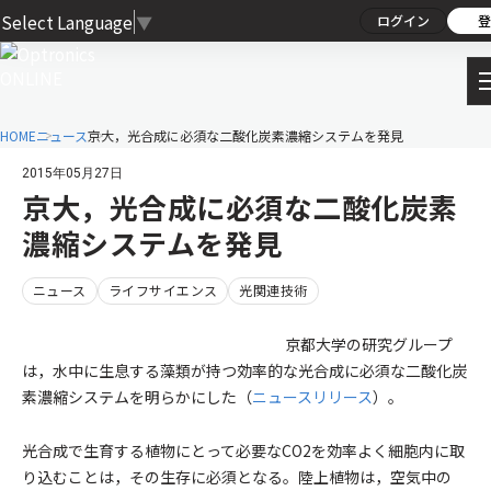
Select Language
▼
ログイン
登
HOME
ニュース
京大，光合成に必須な二酸化炭素濃縮システムを発見
2015年05月27日
京大，光合成に必須な二酸化炭素
濃縮システムを発見
ニュース
ライフサイエンス
光関連技術
京都大学の研究グループ
は，水中に生息する藻類が持つ効率的な光合成に必須な二酸化炭
素濃縮システムを明らかにした（
ニュースリリース
）。
光合成で生育する植物にとって必要なCO2を効率よく細胞内に取
り込むことは，その生存に必須となる。陸上植物は，空気中の