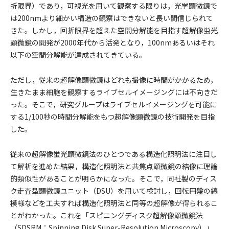
折限界）であり，可視光を用いて観察する限りは，光学顕微鏡で
は200nmより細かい構造の観察はできないと長い間信じられて
きた。しかし，回折限界を超えた空間分解能を目指す超解像蛍光
顕微鏡の開発が2000年代から活発となり，100nmあるいはそれ
以下の空間分解能が達成されてきている。
ただし，従来の超解像顕微鏡はどれも撮像に時間がかかるため，
生きたまま細胞を観察するライブセルイメージングには不向きだ
った。そこで，研究グループはライブセルイメージングを可能に
する1/100秒の時間分解能をもつ超解像顕微鏡の技術開発を目指
した。
従来の超解像蛍光顕微鏡法のひとつである構造化照明法に注目し
て解析を進めた結果，構造化照明法と共焦点顕微鏡の結像に理論
的類似性があることが明らかになった。そこで，同社製のディス
ク走査型顕微鏡ユニット（DSU）を用いて検討し，回転円盤の縞
模様などを工夫すれば構造化照明法と同等の超解像が得られるこ
とがわかった。これを「スピニングディスク超解像顕微鏡法
（SDSRM：Spinning Disk Super-Resolution Microscopy）」