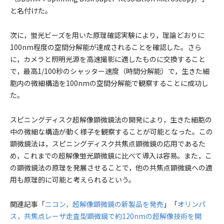
と名付けた。
次に，蛍光ビーズを用いた原理確認実験により，理論どおりに
100nm程度の空間分解能が達成されることを確認した。さら
に，カメラと照明光源を高速撮影に適したものに交換すること
で，最高1/100秒のシャッター速度（時間分解能）で，生きた細
胞内の微細構造を100nmの空間分解能で観察することに成功し
た。
スピニングディスク超解像顕微鏡法の開発により，生きた細胞の
中の微細な構造が動く様子を観察することが可能となった。この
顕微鏡法は，スピニングディスク共焦点顕微鏡の応用であるた
め，これまでの超解像蛍光顕微鏡に比べて導入は容易。また，こ
の顕微鏡法の原理を発展させることで，他の共焦点顕微鏡への適
用も原理的に可能と考えられるという。
関連記事「
ニコン，超解像顕微鏡の新製品を発売
」「
オリンパ
ス，共焦点レーザ走査型顕微鏡で約120nmの超解像技術を開