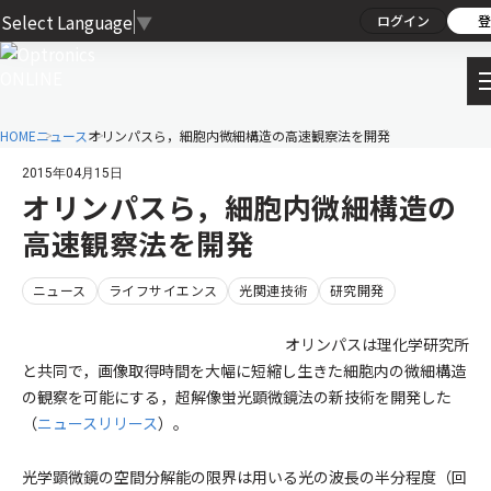
Select Language
▼
ログイン
登
HOME
ニュース
オリンパスら，細胞内微細構造の高速観察法を開発
2015年04月15日
オリンパスら，細胞内微細構造の
高速観察法を開発
ニュース
ライフサイエンス
光関連技術
研究開発
オリンパスは理化学研究所
と共同で，画像取得時間を大幅に短縮し生きた細胞内の微細構造
の観察を可能にする，超解像蛍光顕微鏡法の新技術を開発した
（
ニュースリリース
）。
光学顕微鏡の空間分解能の限界は用いる光の波長の半分程度（回