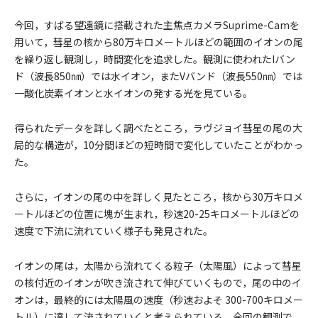
今回，すばる望遠鏡に搭載された主焦点カメラSuprime-Camを
用いて，彗星の核から80万キロメートルほどの範囲のイオンの尾
を繰り返し観測し，時間変化を追求した。観測に使われたIバン
ド（波長850㎚）では水イオン，またVバンド（波長550㎚）では
一酸化炭素イオンと水イオンの発する光を見ている。
得られたデータを詳しく調べたところ，ラヴジョイ彗星の尾の大
局的な構造が，10分間ほどの短時間で変化していたことがわかっ
た。
さらに，イオンの尾の中を詳しく見たところ，核から30万キロメ
ートルほどの位置に塊が生まれ，秒速20-25キロメートルほどの
速度で下流に流れていく様子も発見された。
イオンの尾は，太陽から流れてくる粒子（太陽風）によって彗星
の核付近のイオンが吹き流されて伸びていくもので，尾の中のイ
オンは，最終的には太陽風の速度（秒速およそ 300-700キロメー
トル）に達して流されていくと考えられている。今回の観測で