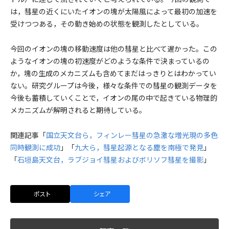
は，彗星の近くにいたイオンの塊が太陽風によって最初の加速を
受けつつある，その動き始めの状態を観測したとしている。
今回のイオンの塊の移動速度は他の彗星と比べて遅かった。この
ようなイオンの塊の初速度がどのような条件で決まっているの
か，塊の生成のメカニズムも含めてまだはっきりとはわかってい
ない。研究グループは今後，様々な条件での彗星の観測データを
今後も蓄積していくことで，イオンの尾の中で起きている物理的
メカニズムが解明されると期待している。
関連記事「
国立天文台ら，フィンレー彗星の急激な増光現の多色
同時観測に成功
」「
九大ら，彗星起源となる塵を南極で発見
」
「
石垣島天文台，ラブジョイ彗星およびボリソフ彗星を撮影
」
ポスト
シェア