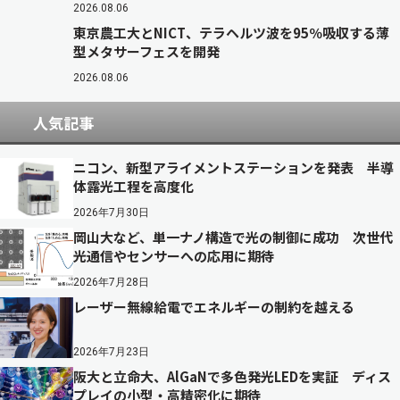
2026.08.06
東京農工大とNICT、テラヘルツ波を95％吸収する薄
型メタサーフェスを開発
2026.08.06
人気記事
ニコン、新型アライメントステーションを発表 半導
体露光工程を高度化
2026年7月30日
岡山大など、単一ナノ構造で光の制御に成功 次世代
光通信やセンサーへの応用に期待
2026年7月28日
レーザー無線給電でエネルギーの制約を越える
2026年7月23日
阪大と立命大、AlGaNで多色発光LEDを実証 ディス
プレイの小型・高精密化に期待