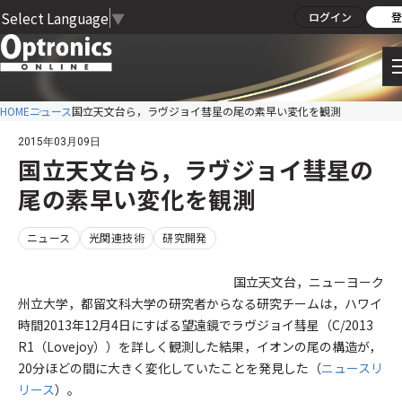
Select Language
▼
ログイン
登
HOME
ニュース
国立天文台ら，ラヴジョイ彗星の尾の素早い変化を観測
2015年03月09日
国立天文台ら，ラヴジョイ彗星の
尾の素早い変化を観測
ニュース
光関連技術
研究開発
国立天文台，ニューヨーク
州立大学，都留文科大学の研究者からなる研究チームは，ハワイ
時間2013年12月4日にすばる望遠鏡でラヴジョイ彗星（C/2013
R1（Lovejoy））を詳しく観測した結果，イオンの尾の構造が，
20分ほどの間に大きく変化していたことを発見した（
ニュースリ
リース
）。