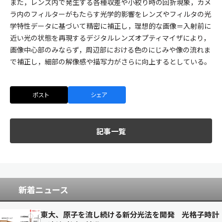
また，レンズ内で発生する各種収差や小絞り時の回折現象，カメ
ラ内のフィルターがもたらす光学的影響をレンズやフィルタの光
学特性データに基づいて精密に補正し，理想的な画像＝入射前に
近い光の状態を再現するデジタルレンズオプティマイザにより，
画像中心部のみならず，周辺部における色のにじみや像の流れま
で補正し，細部の解像感や描写力がさらに向上するとしている。
ポスト
シェア
記事一覧
新着ニュース
東大、原子を流し続ける新分光法を開発 光格子時計