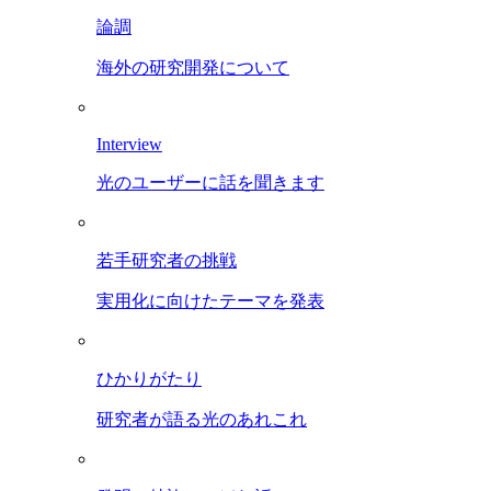
論調
海外の研究開発について
Interview
光のユーザーに話を聞きます
若手研究者の挑戦
実用化に向けたテーマを発表
ひかりがたり
研究者が語る光のあれこれ