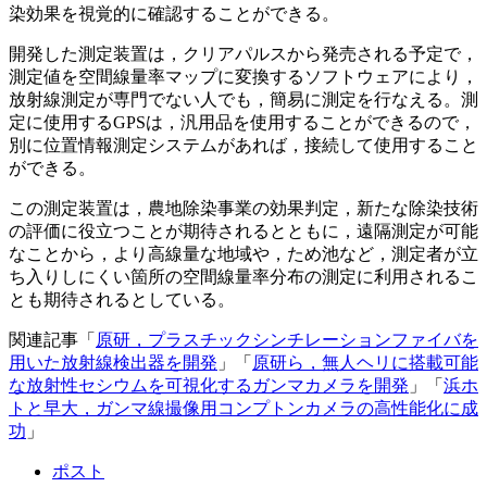
染効果を視覚的に確認することができる。
開発した測定装置は，クリアパルスから発売される予定で，
測定値を空間線量率マップに変換するソフトウェアにより，
放射線測定が専門でない人でも，簡易に測定を行なえる。測
定に使用するGPSは，汎用品を使用することができるので，
別に位置情報測定システムがあれば，接続して使用すること
ができる。
この測定装置は，農地除染事業の効果判定，新たな除染技術
の評価に役立つことが期待されるとともに，遠隔測定が可能
なことから，より高線量な地域や，ため池など，測定者が立
ち入りしにくい箇所の空間線量率分布の測定に利用されるこ
とも期待されるとしている。
関連記事「
原研，プラスチックシンチレーションファイバを
用いた放射線検出器を開発
」「
原研ら，無人ヘリに搭載可能
な放射性セシウムを可視化するガンマカメラを開発
」「
浜ホ
トと早大，ガンマ線撮像用コンプトンカメラの高性能化に成
功
」
ポスト