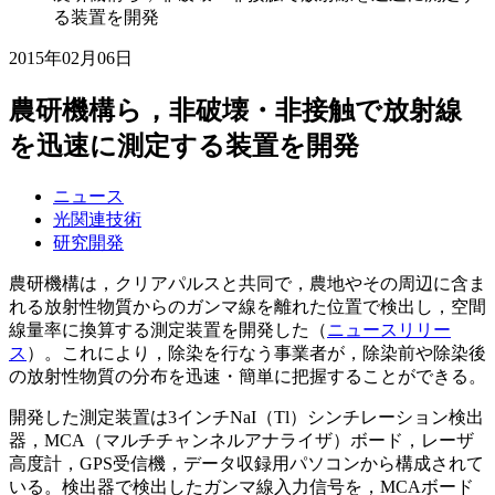
る装置を開発
2015年02月06日
農研機構ら，非破壊・非接触で放射線
を迅速に測定する装置を開発
ニュース
光関連技術
研究開発
農研機構は，クリアパルスと共同で，農地やその周辺に含ま
れる放射性物質からのガンマ線を離れた位置で検出し，空間
線量率に換算する測定装置を開発した（
ニュースリリー
ス
）。これにより，除染を行なう事業者が，除染前や除染後
の放射性物質の分布を迅速・簡単に把握することができる。
開発した測定装置は3インチNaI（Tl）シンチレーション検出
器，MCA（マルチチャンネルアナライザ）ボード，レーザ
高度計，GPS受信機，データ収録用パソコンから構成されて
いる。検出器で検出したガンマ線入力信号を，MCAボード