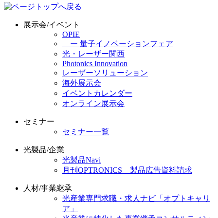
展示会/イベント
OPIE
ー 量子イノベーションフェア
光・レーザー関西
Photonics Innovation
レーザーソリューション
海外展示会
イベントカレンダー
オンライン展示会
セミナー
セミナー一覧
光製品/企業
光製品Navi
月刊OPTRONICS 製品広告資料請求
人材/事業継承
光産業専門求職・求人ナビ「オプトキャリ
ア」