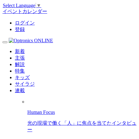
Select Language
▼
イベントカレンダー
ログイン
登録
新着
主張
解説
特集
キッズ
サイラジ
連載
Human Focus
光の現場で働く「人」に焦点を当てたインタビュ
ー