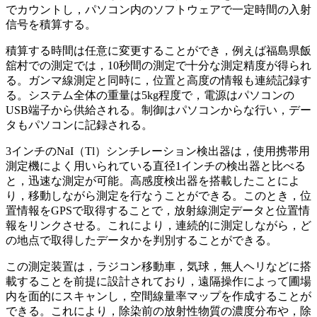
でカウントし，パソコン内のソフトウェアで一定時間の入射
信号を積算する。
積算する時間は任意に変更することができ，例えば福島県飯
舘村での測定では，10秒間の測定で十分な測定精度が得られ
る。ガンマ線測定と同時に，位置と高度の情報も連続記録す
る。システム全体の重量は5kg程度で，電源はパソコンの
USB端子から供給される。制御はパソコンからな行い，デー
タもパソコンに記録される。
3インチのNaI（Tl）シンチレーション検出器は，使用携帯用
測定機によく用いられている直径1インチの検出器と比べる
と，迅速な測定が可能。高感度検出器を搭載したことによ
り，移動しながら測定を行なうことができる。このとき，位
置情報をGPSで取得することで，放射線測定データと位置情
報をリンクさせる。これにより，連続的に測定しながら，ど
の地点で取得したデータかを判別することができる。
この測定装置は，ラジコン移動車，気球，無人ヘリなどに搭
載することを前提に設計されており，遠隔操作によって圃場
内を面的にスキャンし，空間線量率マップを作成することが
できる。これにより，除染前の放射性物質の濃度分布や，除