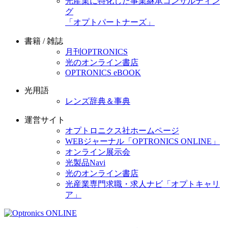
光産業に特化した事業継承コンサルティン
グ
「オプトパートナーズ」
書籍 / 雑誌
月刊OPTRONICS
光のオンライン書店
OPTRONICS eBOOK
光用語
レンズ辞典＆事典
運営サイト
オプトロニクス社ホームページ
WEBジャーナル「OPTRONICS ONLINE」
オンライン展示会
光製品Navi
光のオンライン書店
光産業専門求職・求人ナビ「オプトキャリ
ア」