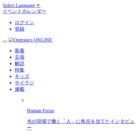
Select Language
▼
イベントカレンダー
ログイン
登録
新着
主張
解説
特集
キッズ
サイラジ
連載
Human Focus
光の現場で働く「人」に焦点を当てたインタビュ
ー