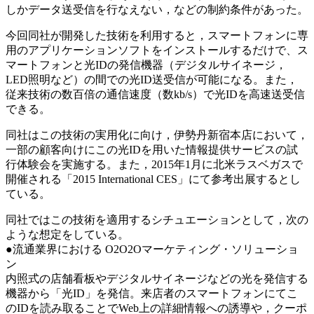
しかデータ送受信を行なえない，などの制約条件があった。
今回同社が開発した技術を利用すると，スマートフォンに専
用のアプリケーションソフトをインストールするだけで、ス
マートフォンと光IDの発信機器（デジタルサイネージ，
LED照明など）の間での光ID送受信が可能になる。また，
従来技術の数百倍の通信速度（数kb/s）で光IDを高速送受信
できる。
同社はこの技術の実用化に向け，伊勢丹新宿本店において，
一部の顧客向けにこの光IDを用いた情報提供サービスの試
行体験会を実施する。また，2015年1月に北米ラスベガスで
開催される「2015 International CES」にて参考出展するとし
ている。
同社ではこの技術を適用するシチュエーションとして，次の
ような想定をしている。
●流通業界における O2O2Oマーケティング・ソリューショ
ン
内照式の店舗看板やデジタルサイネージなどの光を発信する
機器から「光ID」を発信。来店者のスマートフォンにてこ
のIDを読み取ることでWeb上の詳細情報への誘導や，クーポ