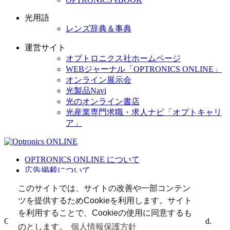
光用語
レンズ辞典＆事典
運営サイト
オプトロニクス社ホームページ
WEBジャーナル「OPTRONICS ONLINE」
オンライン展示会
光製品Navi
光のオンライン書店
光産業専門求職・求人ナビ「オプトキャリ
ア」
OPTRONICS ONLINE について
広告掲載について
運営会社
このサイトでは、サイトの改善や一部コンテン
個人情報
ツを提供するためCookieを利用します。サイト
光関連リンク集
を利用することで、Cookieの使用に同意するも
Copyright (C) 2025 The Optronics Co., Ltd. All rights reserved.
のとします。
個人情報保護方針