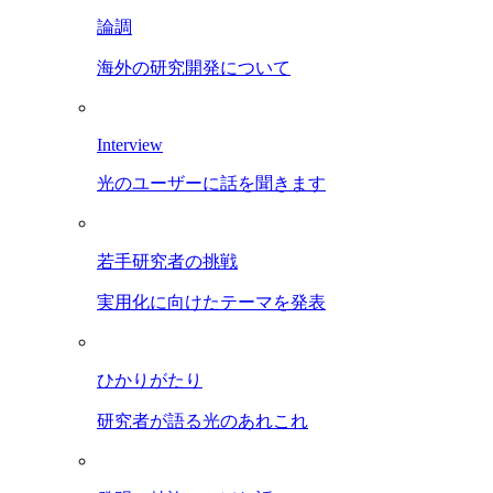
論調
海外の研究開発について
Interview
光のユーザーに話を聞きます
若手研究者の挑戦
実用化に向けたテーマを発表
ひかりがたり
研究者が語る光のあれこれ