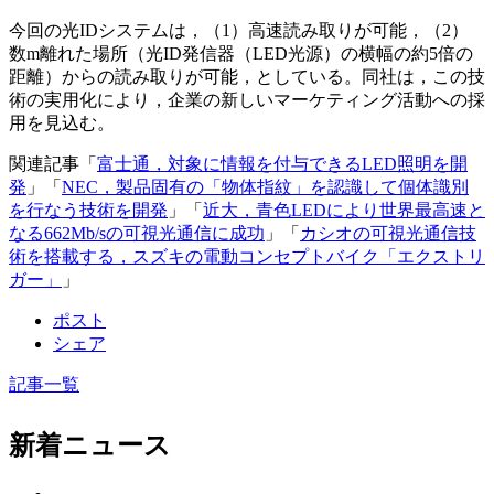
今回の光IDシステムは，（1）高速読み取りが可能，（2）
数m離れた場所（光ID発信器（LED光源）の横幅の約5倍の
距離）からの読み取りが可能，としている。同社は，この技
術の実用化により，企業の新しいマーケティング活動への採
用を見込む。
関連記事「
富士通，対象に情報を付与できるLED照明を開
発
」「
NEC，製品固有の「物体指紋」を認識して個体識別
を行なう技術を開発
」「
近大，青色LEDにより世界最高速と
なる662Mb/sの可視光通信に成功
」「
カシオの可視光通信技
術を搭載する，スズキの電動コンセプトバイク「エクストリ
ガー」
」
ポスト
シェア
記事一覧
新着ニュース