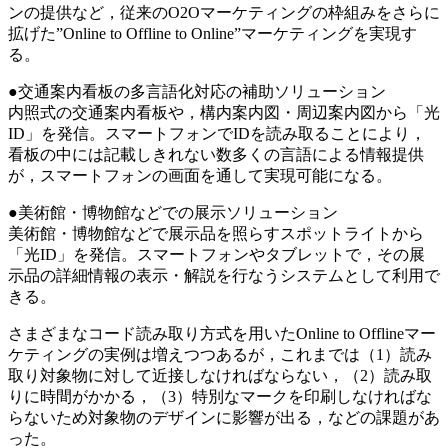
ンの提供など，従来のO2Oマーケティングの枠組みをさらに
拡げた”Online to Offline to Online”マーケティングを実現す
る。
●交通案内看板の多言語化対応の補助ソリューション
内照式の交通案内看板や，構内案内図・周辺案内図から「光
ID」を発信。スマートフォンでIDを読み取ることにより，
看板の中には記載しきれない数多くの言語による情報提供
が，スマートフォンの画面を通して実現可能になる。
●美術館・博物館などでの展示ソリューション
美術館・博物館などで展示品を照らすスポットライトから
「光ID」を発信。スマートフォンやタブレットで，その展
示品の詳細情報の表示・解説を行なうシステムとして利用で
きる。
さまざまなコード読み取り方式を用いたOnline to Offlineマー
ケティングの実例は増えつつあるが，これまでは（1）読み
取り対象物に対して近接しなければならない，（2）読み取
りに時間がかかる，（3）特別なマークを印刷しなければな
らないため対象物のデザインに影響が出る，などの課題があ
った。