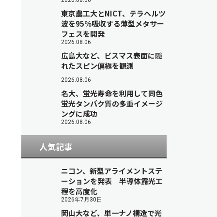
2026.08.06
東京農工大とNICT、テラヘルツ
波を95％吸収する薄型メタサー
フェスを開発
2026.08.06
広島大など、ビスマス表面に隠
れたスピン偏極を観測
2026.08.06
名大、蛍光寿命を利用して同色
蛍光タンパク質の多重イメージ
ングに成功
2026.08.06
人気記事
ニコン、新型アライメントステ
ーションを発表 半導体露光工
程を高度化
2026年7月30日
岡山大など、単一ナノ構造で光