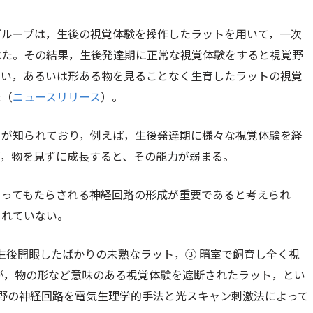
グループは，生後の視覚体験を操作したラットを用いて，一次
べた。その結果，生後発達期に正常な視覚体験をすると視覚野
ない，あるいは形ある物を見ることなく生育したラットの視覚
た（
ニュースリリース
）。
とが知られており，例えば，生後発達期に様々な視覚体験を経
が，物を見ずに成長すると、その能力が弱まる。
よってもたらされる神経回路の形成が重要であると考えられ
されていない。
 生後開眼したばかりの未熟なラット，③ 暗室で飼育し全く視
が，物の形など意味のある視覚体験を遮断されたラット，とい
野の神経回路を電気生理学的手法と光スキャン刺激法によって