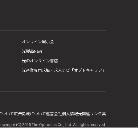
オンライン展示会
光製品Navi
光のオンライン書店
光産業専門求職・求人ナビ「オプトキャリア」
E について
広告掲載について
運営会社
個人情報
光関連リンク集
opyright (C) 2025 The Optronics Co., Ltd. All rights reserved.