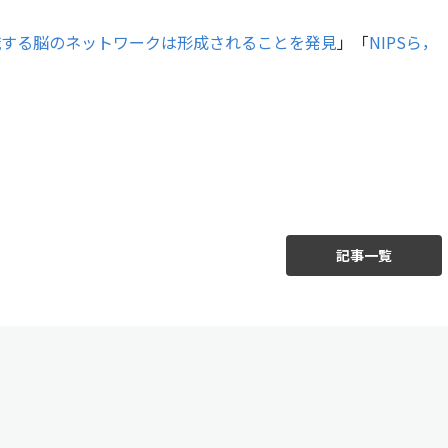
識する脳のネットワークは形成されることを発見
」「
NIPSら，
」
記事一覧