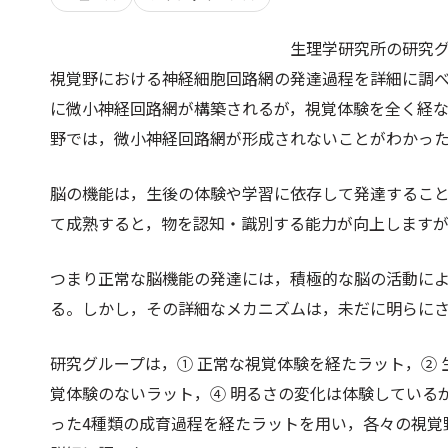
生理学研究所の研究
視覚野における神経細胞回路網の発達過程を詳細に調
に微小神経回路網が構築されるが，視覚体験を全く経
野では，微小神経回路網が形成されないことがわかっ
脳の機能は，生後の体験や学習に依存して発達するこ
て成熟すると，物を認知・識別する能力が向上します
つまり正常な脳機能の発達には，積極的な脳の活動に
る。しかし，その詳細なメカニズムは，未だに明らに
研究グループは，① 正常な視覚体験を経たラット，②
覚体験のないラット，④ 明るさの変化は体験している
った4種類の成育過程を経たラットを用い，各々の視覚