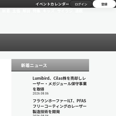
イベントカレンダー
ログイン
登録
新着
主張
解説
特集
キッズ
サイラジ
連載
新着ニュース
Lumibird、Cilas株を売却しレ
ーザー・メガジュール保守事業
を取得
2026.08.06
フラウンホーファーILT、PFAS
フリーコーティングのレーザー
製造技術を開発