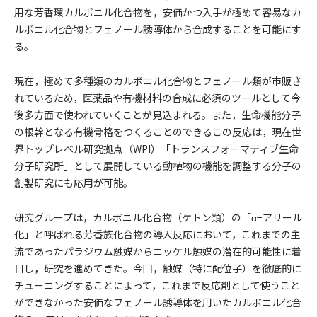
用な芳香環カルボニル化合物を，安価かつ入手が極めて容易なカ
ルボニル化合物とフェノール誘導体から合成することを可能にす
る。
現在，極めて多種類のカルボニル化合物とフェノール類が市販さ
れているため，医薬品や有機材料の合成に必須のツールとして今
後多方面で使われていくことが見込まれる。また，生命機能分子
の根幹となる有機骨格をつくることのできるこの反応は，現在世
界トップレベル研究拠点（WPI）「トランスフォーマティブ生命
分子研究所」として展開している動植物の機能を調整する分子の
創製研究にも応用が可能。
研究グループは，カルボニル化合物（ケトン類）の「α−アリール
化」と呼ばれる芳香族化合物の導入反応において，これまでの主
流であったパラジウム触媒からニッケル触媒の潜在的可能性に着
目し，研究を進めてきた。今回，触媒（特に配位子）を徹底的に
チューニングすることによって，これまで反応剤として使うこと
ができなかった安価なフェノール誘導体を用いたカルボニル化合