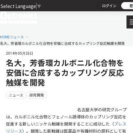
Select Language
▼
ログイン
登
HOME
ニュース
名大，芳香環カルボニル化合物を安価に合成するカップリング反応触媒を開発
2014年05月26日
名大，芳香環カルボニル化合物を
安価に合成するカップリング反応
触媒を開発
ニュース
研究開発
名古屋大学の研究グループ
は，カルボニル化合物とフェノール誘導体のカップリング反応を
促進する新しいニッケル触媒を開発することに成功した（
プレス
リリース
）。開発した新触媒は医薬品や有機材料の原料として有