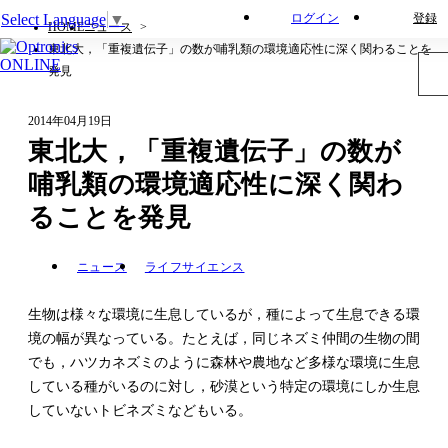
Select Language
▼
ログイン
登録
HOME
ニュース
東北大，「重複遺伝子」の数が哺乳類の環境適応性に深く関わることを
発見
2014年04月19日
東北大，「重複遺伝子」の数が
哺乳類の環境適応性に深く関わ
ることを発見
ニュース
ライフサイエンス
生物は様々な環境に生息しているが，種によって生息できる環
境の幅が異なっている。たとえば，同じネズミ仲間の生物の間
でも，ハツカネズミのように森林や農地など多様な環境に生息
している種がいるのに対し，砂漠という特定の環境にしか生息
していないトビネズミなどもいる。