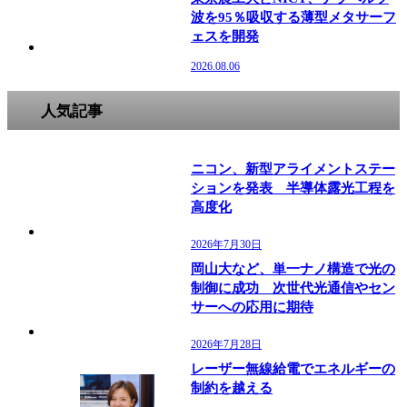
波を95％吸収する薄型メタサーフ
ェスを開発
2026.08.06
人気記事
ニコン、新型アライメントステー
ションを発表 半導体露光工程を
高度化
2026年7月30日
岡山大など、単一ナノ構造で光の
制御に成功 次世代光通信やセン
サーへの応用に期待
2026年7月28日
レーザー無線給電でエネルギーの
制約を越える