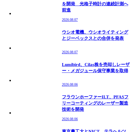
を開発 光格子時計の連続計測へ
前進
2026.08.07
ウシオ電機、ウシオライティング
とジーベックスとの合併を発表
2026.08.07
Lumibird、Cilas株を売却しレーザ
ー・メガジュール保守事業を取得
2026.08.06
フラウンホーファーILT、PFASフ
リーコーティングのレーザー製造
技術を開発
2026.08.06
東京農工大とNICT、テラヘルツ