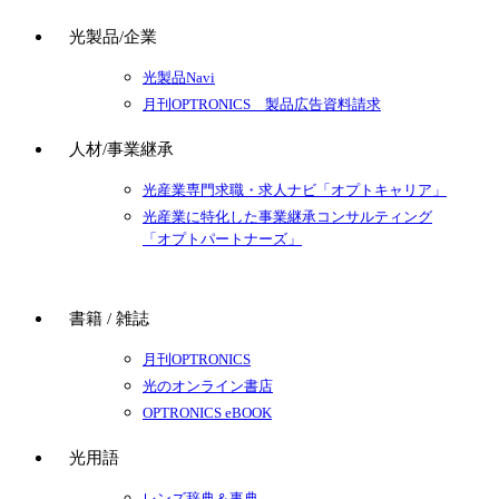
光製品/企業
光製品Navi
月刊OPTRONICS 製品広告資料請求
人材/事業継承
光産業専門求職・求人ナビ「オプトキャリア」
光産業に特化した事業継承コンサルティング
「オプトパートナーズ」
書籍 / 雑誌
月刊OPTRONICS
光のオンライン書店
OPTRONICS eBOOK
光用語
レンズ辞典＆事典