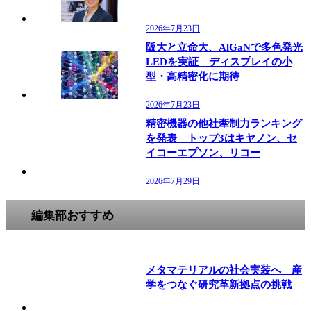
2026年7月23日
阪大と立命大、AlGaNで多色発光
LEDを実証 ディスプレイの小
型・高精密化に期待
2026年7月23日
精密機器の他社牽制力ランキング
を発表 トップ3はキヤノン、セ
イコーエプソン、リコー
2026年7月29日
編集部おすすめ
メタマテリアルの社会実装へ 産
学をつなぐ研究革新拠点の挑戦