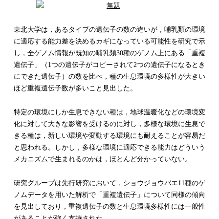
東北大学は，あるタイプの遺伝子の数の違いが，哺乳類の環境
に適応する能力差を決めるカギになっている可能性を研究で示
し，全ゲノム情報が既知の哺乳類30種のゲノム上にある「重複
遺伝子」（1つの遺伝子がコピーされて2つの遺伝子になるとき
にできた遺伝子）の数を比べ，種の生息環境の多様性が大きい
ほど重複遺伝子数が多いこと見出した。
特定の環境にしか生息できない種は，地球温暖化などの環境変
化に対して大きな影響を受けるのに対し，多様な環境に生息で
きる種は，新しい環境や変動する環境にも耐えることが容易だ
と思われる。しかし，多様な環境に適応できる能力はどういう
メカニズムで生まれるのかは，ほとんど分かっていない。
研究グループは先行研究において，ショウジョウバエ11種のゲ
ノムデータを用いた解析で「重複遺伝子」について同様の傾向
を見出しており，重複遺伝子の数と生息環境多様性には一般性
があることが強く支持された。