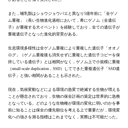
また，哺乳類はショウジョウバエと異なり5億年前に「全ゲノ
ム重複」（長い生物進化過程において，希にゲノム（全遺伝
子）が重複する大イベント）を経験しており，全ての遺伝子が
重複遺伝子となった進化的背景がある。
生息環境多様性は全ゲノム重複により重複した遺伝子「オオノ
ログ」（ゲノム重複後も消失せずに重複した遺伝子コピーを保
持している遺伝子）とは相関がなく，ゲノム上で小規模に重複
（small-scale duplication，SSD）してできた重複遺伝子「SSD遺
伝子」と強い相関があることも示された。
現在，気候変動などによる環境の急変で絶滅する生物が増える
ことが懸念されており，生物の保全計画の策定は世界的に急務
となっている。どのような生物種が環境の変化に弱いのかを事
前に知ることは保全の優先順位を考える上で重要だが，環境変
化への強さを測る指標はこれまでなく，実際は不可能だった。