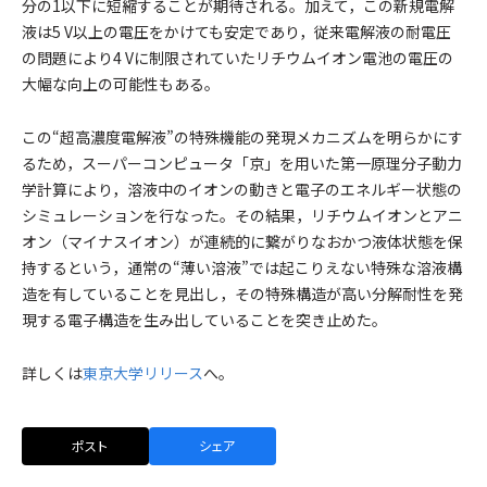
分の1以下に短縮することが期待される。加えて，この新規電解
液は5 V以上の電圧をかけても安定であり，従来電解液の耐電圧
の問題により4 Vに制限されていたリチウムイオン電池の電圧の
大幅な向上の可能性もある。
この“超高濃度電解液”の特殊機能の発現メカニズムを明らかにす
るため，スーパーコンピュータ「京」を用いた第一原理分子動力
学計算により，溶液中のイオンの動きと電子のエネルギー状態の
シミュレーションを行なった。その結果，リチウムイオンとアニ
オン（マイナスイオン）が連続的に繋がりなおかつ液体状態を保
持するという，通常の“薄い溶液”では起こりえない特殊な溶液構
造を有していることを見出し，その特殊構造が高い分解耐性を発
現する電子構造を生み出していることを突き止めた。
詳しくは
東京大学リリース
へ。
ポスト
シェア