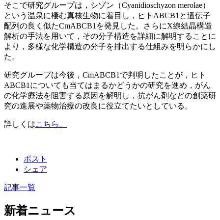
そこで研究グループは，シゾン（Cyanidioschyzon merolae）
という温泉に棲む真核生物に着目し，ヒトABCB1と遺伝子
配列の良く似たCmABCB1を発見した。さらにX線結晶構造
解析の手法を用いて，その分子構造を詳細に解明することに
より，多様な化学構造の分子を排出する仕組みを明らかにし
た。
研究グループは今後，CmABCB1で判明したことが，ヒト
ABCB1についても当てはまるかどうかの研究を進め，がん
の化学療法を阻害する原因を解明し，抗がん剤などの創薬研
究の進展や薬物治療の改良に役立てたいとしている。
詳しくは
こちら。
ポスト
シェア
記事一覧
新着ニュース