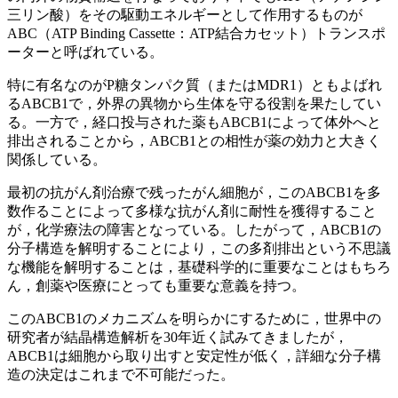
三リン酸）をその駆動エネルギーとして作用するものが
ABC（ATP Binding Cassette：ATP結合カセット）トランスポ
ーターと呼ばれている。
特に有名なのがP糖タンパク質（またはMDR1）ともよばれ
るABCB1で，外界の異物から生体を守る役割を果たしてい
る。一方で，経口投与された薬もABCB1によって体外へと
排出されることから，ABCB1との相性が薬の効力と大きく
関係している。
最初の抗がん剤治療で残ったがん細胞が，このABCB1を多
数作ることによって多様な抗がん剤に耐性を獲得すること
が，化学療法の障害となっている。したがって，ABCB1の
分子構造を解明することにより，この多剤排出という不思議
な機能を解明することは，基礎科学的に重要なことはもちろ
ん，創薬や医療にとっても重要な意義を持つ。
このABCB1のメカニズムを明らかにするために，世界中の
研究者が結晶構造解析を30年近く試みてきましたが，
ABCB1は細胞から取り出すと安定性が低く，詳細な分子構
造の決定はこれまで不可能だった。