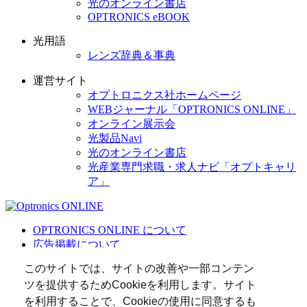
光のオンライン書店
OPTRONICS eBOOK
光用語
レンズ辞典＆事典
運営サイト
オプトロニクス社ホームページ
WEBジャーナル「OPTRONICS ONLINE」
オンライン展示会
光製品Navi
光のオンライン書店
光産業専門求職・求人ナビ「オプトキャリ
ア」
OPTRONICS ONLINE について
広告掲載について
運営会社
このサイトでは、サイトの改善や一部コンテン
個人情報
ツを提供するためCookieを利用します。サイト
光関連リンク集
を利用することで、Cookieの使用に同意するも