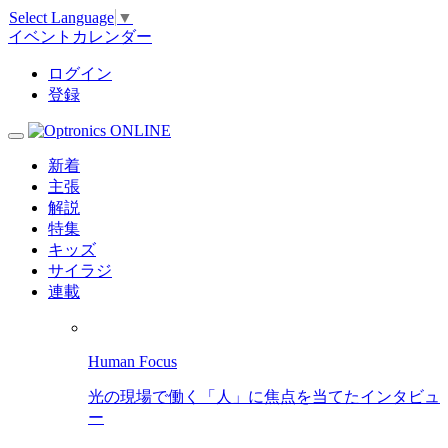
Select Language
▼
イベントカレンダー
ログイン
登録
新着
主張
解説
特集
キッズ
サイラジ
連載
Human Focus
光の現場で働く「人」に焦点を当てたインタビュ
ー