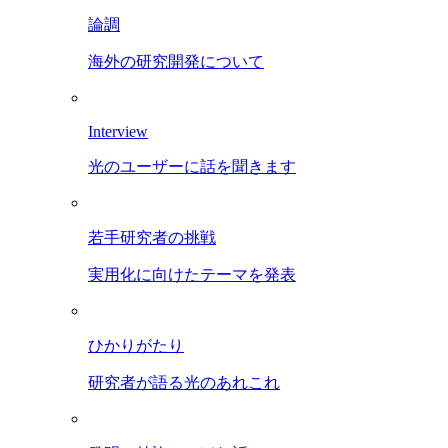
論調
海外の研究開発について
Interview
光のユーザーに話を聞きます
若手研究者の挑戦
実用化に向けたテーマを発表
ひかりがたり
研究者が語る光のあれこれ